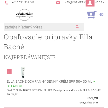
+420 731 514 401
INFO@KOZMETICKYOBCHOD.SK
0
€0
Opaľovacie prípravky Ella
Baché
NAJPREDÁVANEJŠIE
1.
ELLA BACHÉ OCHRANNÝ DENNÝ KRÉM SPF 50+ 30 ML
–
SKLADOM
DAILY SUN PROTECTION FLUID Zakúpite v salónoch ELLA BACHÉ
za 39,90...
€51,20
€41,63
bez DPH