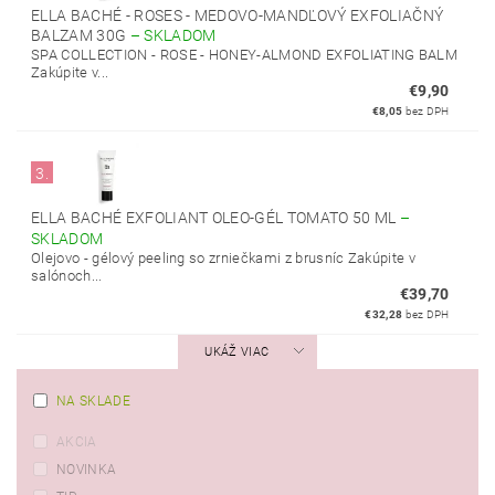
ELLA BACHÉ - ROSES - MEDOVO-MANDĽOVÝ EXFOLIAČNÝ
BALZAM 30G
–
SKLADOM
SPA COLLECTION - ROSE - HONEY-ALMOND EXFOLIATING BALM
Zakúpite v...
€9,90
€8,05
bez DPH
3.
ELLA BACHÉ EXFOLIANT OLEO-GÉL TOMATO 50 ML
–
SKLADOM
Olejovo - gélový peeling so zrniečkami z brusníc Zakúpite v
salónoch...
€39,70
€32,28
bez DPH
UKÁŽ VIAC
NA SKLADE
AKCIA
NOVINKA