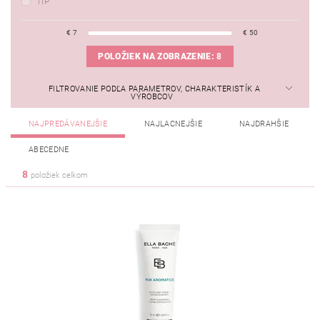
TIP
€
7
€
50
POLOŽIEK NA ZOBRAZENIE:
8
FILTROVANIE PODĽA PARAMETROV, CHARAKTERISTÍK A
VÝROBCOV
NAJPREDÁVANEJŠIE
NAJLACNEJŠIE
NAJDRAHŠIE
ABECEDNE
8
položiek celkom