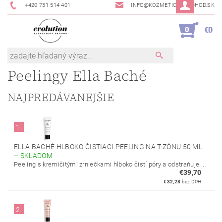
+420 731 514 401
INFO@KOZMETICKYOBCHOD.SK
0
€0
Peelingy Ella Baché
NAJPREDÁVANEJŠIE
1.
ELLA BACHÉ HLBOKO ČISTIACI PEELING NA T-ZÓNU 50 ML
–
SKLADOM
Peeling s kremičitými zrniečkami hlboko čistí póry a odstraňuje...
€39,70
€32,28
bez DPH
2.