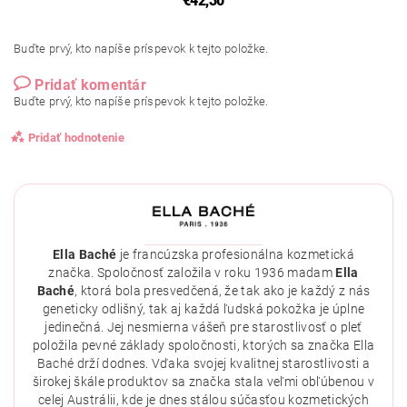
€42,30
Buďte prvý, kto napíše príspevok k tejto položke.
Pridať komentár
Buďte prvý, kto napíše príspevok k tejto položke.
Pridať hodnotenie
Ella Baché
je francúzska profesionálna kozmetická
značka. Spoločnosť založila v roku 1936 madam
Ella
Baché
, ktorá bola presvedčená, že tak ako je každý z nás
geneticky odlišný, tak aj každá ľudská pokožka je úplne
jedinečná. Jej nesmierna vášeň pre starostlivosť o pleť
položila pevné základy spoločnosti, ktorých sa značka Ella
Baché drží dodnes. Vďaka svojej kvalitnej starostlivosti a
širokej škále produktov sa značka stala veľmi obľúbenou v
celej Austrálii, kde je dnes stálou súčasťou kozmetických