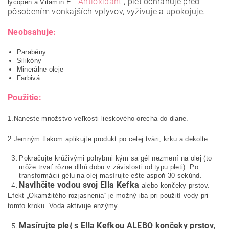
-
Antioxidant
, pleť ochraňuje pred
lycopen a Vitamín E
pôsobením vonkajších vplyvov, vyživuje a upokojuje.
Neobsahuje:
Parabény
Silikóny
Minerálne oleje
Farbivá
Použitie:
1.Naneste množstvo veľkosti lieskového orecha do dlane.
2.Jemným tlakom aplikujte produkt po celej tvári, krku a dekolte.
Pokračujte krúživými pohybmi kým sa gél nezmení na olej (to
môže trvať rôzne dlhú dobu v závislosti od typu pleti). Po
transformácii gélu na olej masírujte ešte aspoň 30 sekúnd.
Navlhčite
vodou
svoj
Ella
Kefka
alebo končeky prstov.
Efekt „Okamžitého rozjasnenia“ je možný iba pri použití vody pri
tomto kroku. Voda aktivuje enzýmy.
Masírujte
ple
{
s
Ella
Kefkou ALEBO
končeky
prstov
,