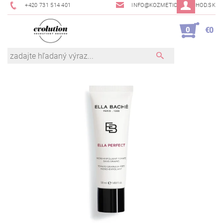
+420 731 514 401
INFO@KOZMETICKYOBCHOD.SK
0
€0