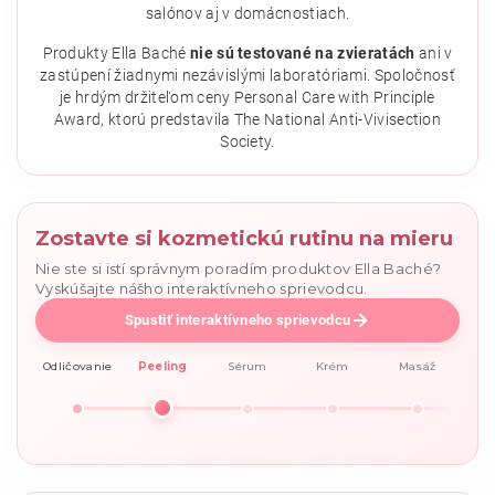
salónov aj v domácnostiach.
Vložením hodnotenie súhlasíte s
podmienkami ochrany
osobných údajov
.
Produkty Ella Baché
nie sú testované na zvieratách
ani v
zastúpení žiadnymi nezávislými laboratóriami. Spoločnosť
je hrdým držiteľom ceny Personal Care with Principle
Award, ktorú predstavila The National Anti-Vivisection
Society.
Zostavte si kozmetickú rutinu na mieru
Nie ste si istí správnym poradím produktov Ella Baché?
Vyskúšajte nášho interaktívneho sprievodcu.
Spustiť interaktívneho sprievodcu
Odličovanie
Peeling
Sérum
Krém
Masáž