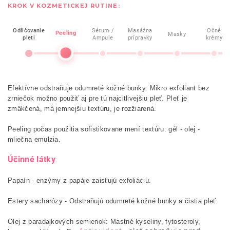
KROK V KOZMETICKEJ RUTINE:
Odličovanie
Sérum /
Masážna
Očné
Peeling
Masky
pleti
Ampule
prípravky
krémy
Efektívne odstraňuje odumreté kožné bunky. Mikro exfoliant bez
zrniečok možno použiť aj pre tú najcitlivejšiu pleť. Pleť je
zmäkčená, má jemnejšiu textúru, je rozžiarená.
Peeling počas použitia sofistikovane mení textúru: gél - olej -
mliečna emulzia.
Účinné látky
:
Papaín - enzýmy z papáje zaisťujú exfoliáciu.
Estery sacharózy - Odstraňujú odumreté kožné bunky a čistia pleť.
Olej z paradajkových semienok: Mastné kyseliny, fytosteroly,