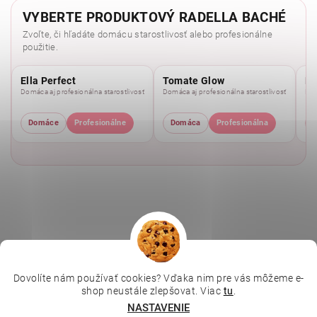
VYBERTE PRODUKTOVÝ RADELLA BACHÉ
Zvoľte, či hľadáte domácu starostlivosť alebo profesionálne
použitie.
Ella Perfect
Tomate Glow
Mo
Domáca aj profesionálna starostlivosť
Domáca aj profesionálna starostlivosť
Dom
Domáce
Profesionálne
Domáca
Profesionálna
Dovolíte nám používať cookies? Vďaka nim pre vás môžeme e-
|
|
|
Depilujeme.cz
Kosmetická škola
Online kosmetické kurzy
shop neustále zlepšovat. Viac
tu
.
|
MikroArt
Ella Baché
NASTAVENIE