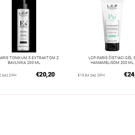
PARIS TONIKUM S EXTRAKTOM Z
LCP PARIS ČISTIACI GÉL 
BAVLNÍKA 200 ML
HAMAMELISOM 200 ML
€20,20
€24
2 bez DPH
€19,84 bez DPH