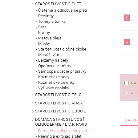
STAROSTLIVOSŤ O PLEŤ
Čistenie a odličovanie pleti
Peelingy
2.
Tonery a tonika
Séra
Krémy
Pleťové oleje
3.
Masky
Starostlivosť o očné okolie
Masáž tváre
Balzamy na pery
Opaľovacie krémy
Samoopaľovacie prípravky
Kozmetické sady
Kozmetické čelenky
NA 
Výživové doplnky
AKC
STAROSTLIVOSŤ O TELO
STAROSTLIVOSŤ O RIASY
STAROSTLIVOSŤ O OBOČIE
DOMÁCA STAROSTLIVOSŤ
NAJPR
OLIGODERMIE / L.C.P. PARIS
Čistenie a odličovanie pleti
Peeling a exfoliácia pleti