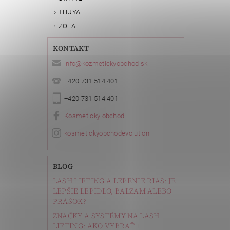
THUYA
ZOLA
KONTAKT
info
@
kozmetickyobchod.sk
+420 731 514 401
+420 731 514 401
Kosmetický obchod
kosmetickyobchodevolution
BLOG
LASH LIFTING A LEPENIE RIAS: JE
LEPŠIE LEPIDLO, BALZAM ALEBO
PRÁŠOK?
ZNAČKY A SYSTÉMY NA LASH
LIFTING: AKO VYBRAŤ +