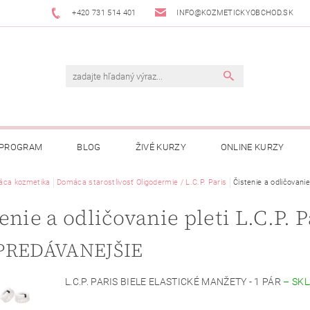
+420 731 514 401
INFO@KOZMETICKYOBCHOD.SK
 PROGRAM
BLOG
ŽIVÉ KURZY
ONLINE KURZY
ca kozmetika
Domáca starostlivosť Oligodermie / L.C.P. Paris
Čistenie a odličovanie
enie a odličovanie pleti L.C.P. P
PREDÁVANEJŠIE
L.C.P. PARIS BIELE ELASTICKÉ MANŽETY - 1 PÁR
–
SK