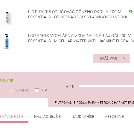
L.C.P. PARIS ODLIČOVAČ OČNÉHO OKOLIA 100 ML
–
S
ESSENTIALS - ODLICOVAČ OČÍ S VLÁČNIKOVOU VODOU
LCP PARIS MICELÁRNA VODA NA TVÁR AJ OČI 200 M
ESSENTIALS - MICELLAR WATER WITH JASMINE FLORAL WATER
UKÁŽ VIAC
SKLADE
€
10
IA
NOVINKA
TIP
FILTROVANIE PODĽA PARAMETROV, CHARAKTERI
EDÁVANEJŠIE
NAJLACNEJŠIE
NAJDRAHŠIE
ABECEDNE