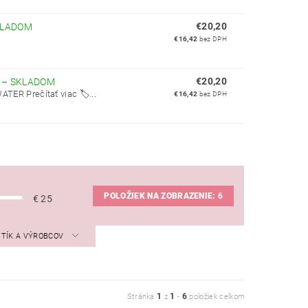
€20,20
KLADOM
€16,42
bez DPH
€20,20
L
–
SKLADOM
 Prečítať viac 🏷️...
€16,42
bez DPH
POLOŽIEK NA ZOBRAZENIE:
6
€
25
STÍK A VÝROBCOV
1
1
6
Stránka
z
-
položiek celkom