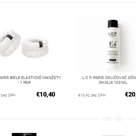
 PARIS BIELE ELASTICKÉ MANŽETY
L.C.P. PARIS ODLIČOVAČ OČ
- 1 PÁR
OKOLIA 100 ML
€10,40
€20
6 bez DPH
€16,42 bez DPH