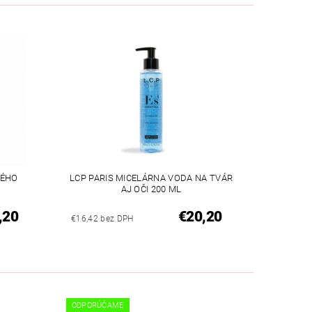
NÉHO
LCP PARIS MICELÁRNA VODA NA TVÁR
AJ OČI 200 ML
,20
€20,20
€16,42 bez DPH
ODPORÚČAME