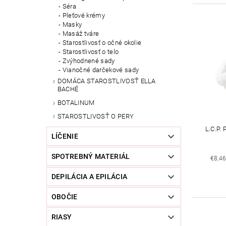
Séra
Pleťové krémy
Masky
Masáž tváre
Starostlivosť o očné okolie
Starostlivosť o telo
Zvýhodnené sady
Vianočné darčekové sady
DOMÁCA STAROSTLIVOSŤ ELLA
BACHÉ
BOTALINUM
STAROSTLIVOSŤ O PERY
L.C.P.
LÍČENIE
SPOTREBNÝ MATERIÁL
€8,4
DEPILÁCIA A EPILÁCIA
OBOČIE
RIASY