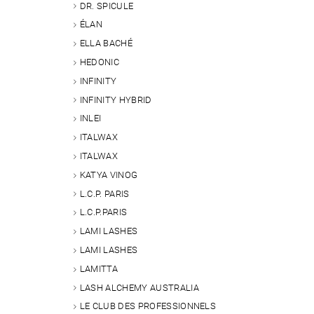
DR. SPICULE
ÉLAN
ELLA BACHÉ
HEDONIC
INFINITY
INFINITY HYBRID
INLEI
ITALWAX
ITALWAX
KATYA VINOG
L.C.P. PARIS
L.C.P.PARIS
LAMI LASHES
LAMI LASHES
LAMITTA
LASH ALCHEMY AUSTRALIA
LE CLUB DES PROFESSIONNELS