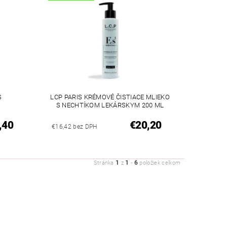
S
LCP PARIS KRÉMOVÉ ČISTIACE MLIEKO
S NECHTÍKOM LEKÁRSKYM 200 ML
,40
€20,20
€16,42 bez DPH
1
1
6
Stránka
z
-
položiek celkom