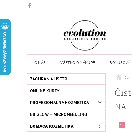
O NÁS
VŠETKO O NÁKUPE
BONUSOVÝ
Domá
ZACHRÁŇ A UŠETRI
Čist
ONLINE KURZY
PROFESIONÁLNA KOZMETIKA
NAJ
BB GLOW – MICRONEEDLING
1.
DOMÁCA KOZMETIKA