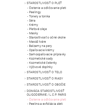
STAROSTLIVOSŤ O PLEŤ
Čistenie a odličovanie pleti
Peelingy
Tonery a tonika
Séra
Krémy
Pleťové oleje
Masky
Starostlivosť o očné okolie
Masáž tváre
Balzamy na pery
Opaľovacie krémy
Samoopaľovacie prípravky
Kozmetické sady
Kozmetické čelenky
Výživové doplnky
STAROSTLIVOSŤ O TELO
STAROSTLIVOSŤ O RIASY
STAROSTLIVOSŤ O OBOČIE
DOMÁCA STAROSTLIVOSŤ
OLIGODERMIE / L.C.P. PARIS
Čistenie a odličovanie pleti
Peeling a exfoliácia pleti