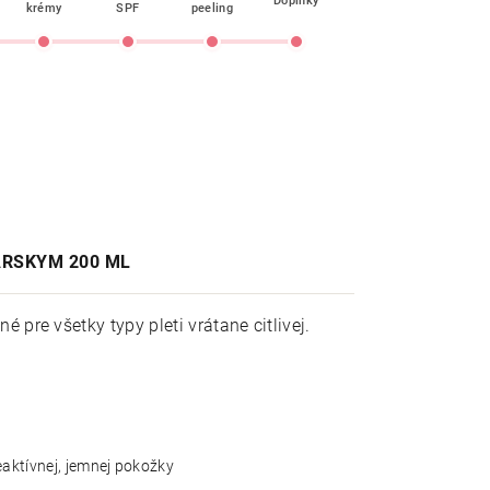
Doplnky
krémy
SPF
peeling
KÁRSKYM 200 ML
pre všetky typy pleti vrátane citlivej.
eaktívnej, jemnej pokožky