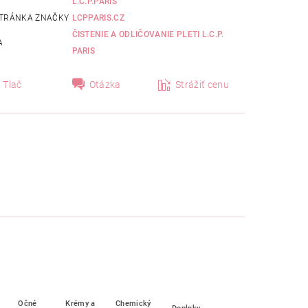
L.C.P.PARIS
TRÁNKA ZNAČKY
LCPPARIS.CZ
ČISTENIE A ODLIČOVANIE PLETI L.C.P.
A
PARIS
Tlač
Otázka
Strážiť cenu
Očné
Krémy a
Chemický