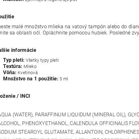
oužitie
este malé množstvo mlieka na vatový tampón alebo do dlane 
nite sa oblasti očí. Opláchnite pomocou hubiek. Posledné zv
alšie informácie
Typ pleti:
Všetky typy pleti
Textúra:
Mlieko
Vôňa:
Kvetinová
Množstvo na 1 použitie:
5 ml
loženie / INCI
AQUA (WATER), PARAFFINUM LIQUIDUM (MINERAL OIL), GLY
ALCOHOL, PHENOXYETHANOL, CALENDULA OFFICINALIS FLO
SODIUM STEAROYL GLUTAMATE, ALLANTOIN, CHLORPHENES