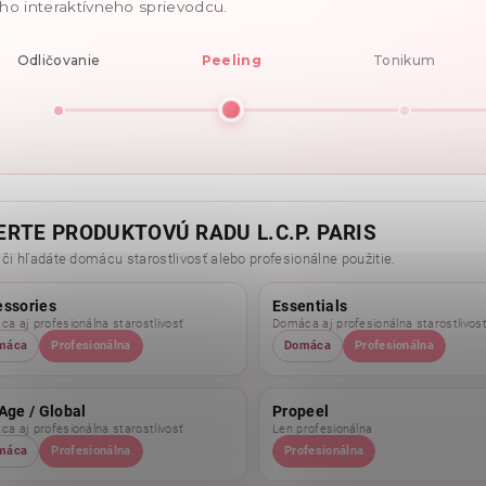
ho interaktívneho sprievodcu.
Odličovanie
Peeling
Tonikum
ERTE PRODUKTOVÚ RADU L.C.P. PARIS
 či hľadáte domácu starostlivosť alebo profesionálne použitie.
essories
Essentials
a aj profesionálna starostlivosť
Domáca aj profesionálna starostlivos
máca
Profesionálna
Domáca
Profesionálna
Age / Global
Propeel
a aj profesionálna starostlivosť
Len profesionálna
máca
Profesionálna
Profesionálna