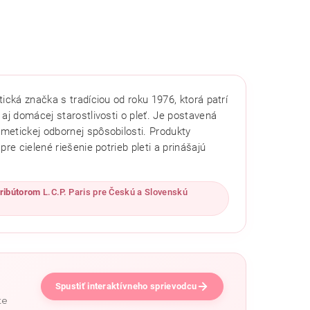
cká značka s tradíciou od roku 1976, ktorá patrí
aj domácej starostlivosti o pleť. Je postavená
metickej odbornej spôsobilosti. Produkty
re cielené riešenie potrieb pleti a prinášajú
ribútorom
L.C.P. Paris pre Českú a Slovenskú
Spustiť interaktívneho sprievodcu
te