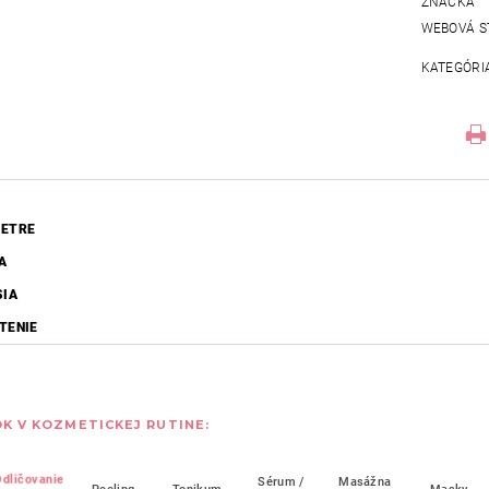
ZNAČKA
WEBOVÁ S
KATEGÓRI
ETRE
A
SIA
TENIE
K V KOZMETICKEJ RUTINE:
Odličovanie
Sérum /
Masážna