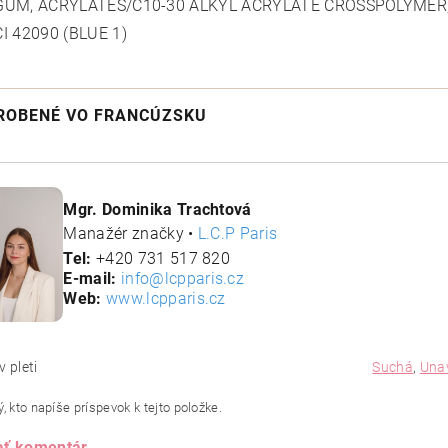
GUM, ACRYLATES/C10-30 ALKYL ACRYLATE CROSSPOLYMER,
CI 42090 (BLUE 1)
ROBENÉ VO FRANCÚZSKU
Mgr. Dominika Trachtová
Manažér značky •
L.C.P Paris
Tel:
+420 731 517 820
E-mail:
info@lcpparis.cz
Web:
www.lcpparis.cz
v pleti
Suchá
,
Una
, kto napíše príspevok k tejto položke.
ať komentár