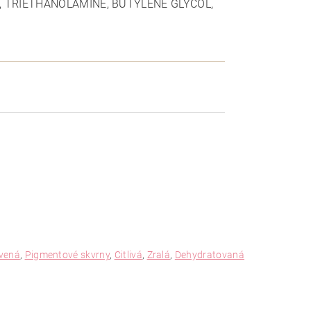
 TRIETHANOLAMINE, BUTYLENE GLYCOL,
vená
,
Pigmentové skvrny
,
Citlivá
,
Zralá
,
Dehydratovaná