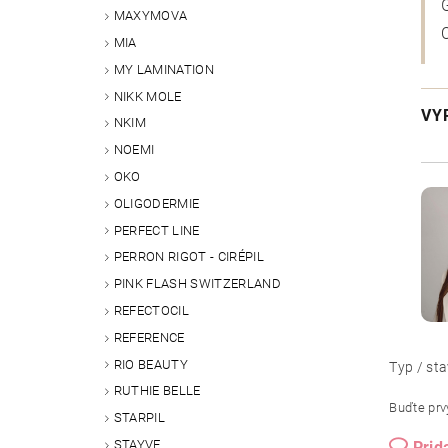
MAXYMOVA
MIA
MY LAMINATION
NIKK MOLE
VY
NKIM
NOEMI
OKO
OLIGODERMIE
PERFECT LINE
PERRON RIGOT - CIRÉPIL
PINK FLASH SWITZERLAND
REFECTOCIL
REFERENCE
RIO BEAUTY
Typ / sta
RUTHIE BELLE
Buďte prvý
STARPIL
STAYVE
Prid