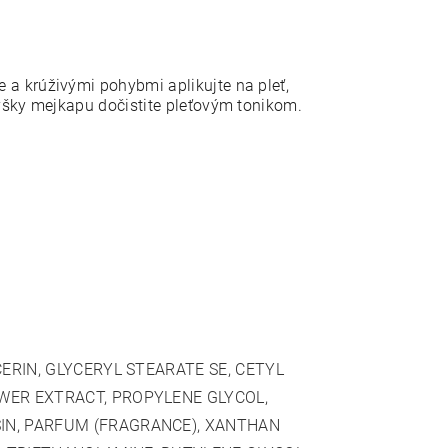
a krúživými pohybmi aplikujte na pleť,
yšky mejkapu dočistite pleťovým tonikom.
CERIN, GLYCERYL STEARATE SE, CETYL
WER EXTRACT, PROPYLENE GLYCOL,
IN, PARFUM (FRAGRANCE), XANTHAN