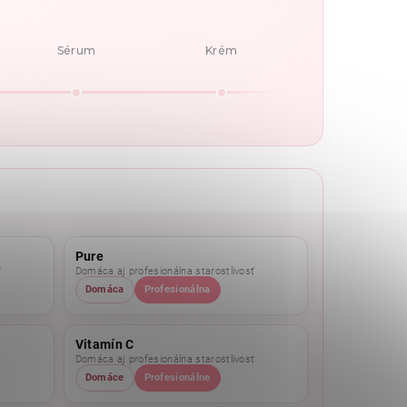
Sérum
Krém
Pure
ť
Domáca aj profesionálna starostlivosť
Domáca
Profesionálna
Vitamín C
Domáca aj profesionálna starostlivosť
Domáce
Profesionálne