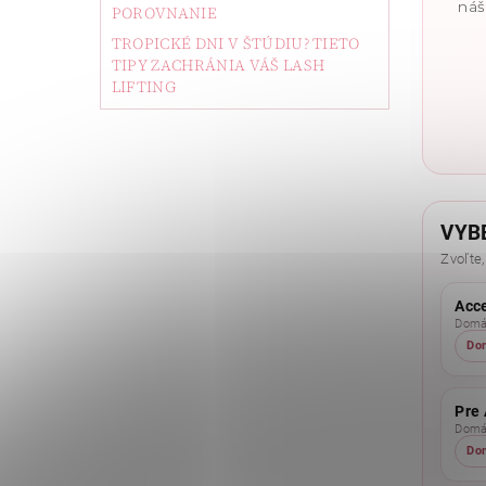
náš
POROVNANIE
TROPICKÉ DNI V ŠTÚDIU? TIETO
TIPY ZACHRÁNIA VÁŠ LASH
LIFTING
VYB
Zvoľte,
Acc
Domác
Do
Pre 
Domác
Do