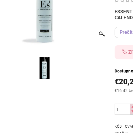
ESSENT
CALEND
Prečít
🏷️ Z
Dostupno
€20,
€16
KÓD TOVA