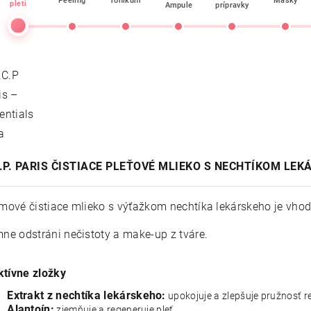
Peeling
Tonikum
Masky
pleti
Ampule
prípravky
C.P. PARIS ČISTIACE PLEŤOVÉ MLIEKO S NECHTÍKOM LE
mové čistiace mlieko s výťažkom nechtíka lekárskeho je vhodné 
ne odstráni nečistoty a make-up z tváre.
ktívne zložky
Extrakt z nechtíka lekárskeho:
upokojuje a zlepšuje pružnosť r
Alantoín:
zjemňuje a regeneruje pleť