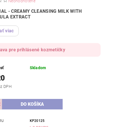
Neohodnotené
IAL - CREAMY CLEANSING MILK WITH
ULA EXTRACT
ať viac
ľava pre prihlásené kozmetičky
sť
Skladom
20
,42 bez DPH
RU
KP20125