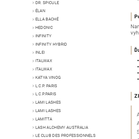
DR. SPICULE
ÉLAN
P
ELLA BACHÉ
Nan
HEDONIC
vyh
INFINITY
INFINITY HYBRID
Ď
INLEI
ITALWAX
ITALWAX
KATYA VINOG
L.C.P. PARIS
L.C.P.PARIS
Z
LAMI LASHES
LAMI LASHES
LAMITTA
LASH ALCHEMY AUSTRALIA
LE CLUB DES PROFESSIONNELS