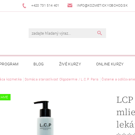
+420 731 514 401
INFO@KOZMETICKYOBCHOD.SK
 PROGRAM
BLOG
ŽIVÉ KURZY
ONLINE KURZY
ca kozmetika
Domáca starostlivosť Oligodermie / L.C.P. Paris
Čistenie a odličovanie
LCP 
ČAME
mli
lek