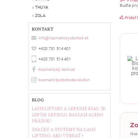
Buďte prvý
THUYA
ZOLA
Pridať
KONTAKT
info
@
kozmetickyobchod.sk
+420 731 514 401
+420 731 514 401
Kosmetický obchod
kosmetickyobchodevolution
Vlože
BLOG
LASH LIFTING A LEPENIE RIAS: JE
LEPŠIE LEPIDLO, BALZAM ALEBO
PRÁŠOK?
Zo
ZNAČKY A SYSTÉMY NA LASH
Nie
LIFTING: AKO VYBRAŤ +