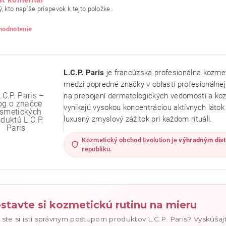
, kto napíše príspevok k tejto položke.
 hodnotenie
L.C.P. Paris
je francúzska profesionálna kozmeti
medzi popredné značky v oblasti profesionálnej 
na prepojení dermatologických vedomostí a koz
vynikajú vysokou koncentráciou aktívnych látok p
luxusný zmyslový zážitok pri každom rituáli.
Kozmetický obchod Evolution je
výhradným dist
republiku.
ním hodnotenie súhlasíte s
podmienkami ochrany osobných údajov
.
stavte si kozmetickú rutinu na mieru
 ste si istí správnym postupom produktov L.C.P. Paris? Vyskúšaj