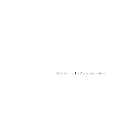
1
1
7
Stránka
z
-
položiek celkom