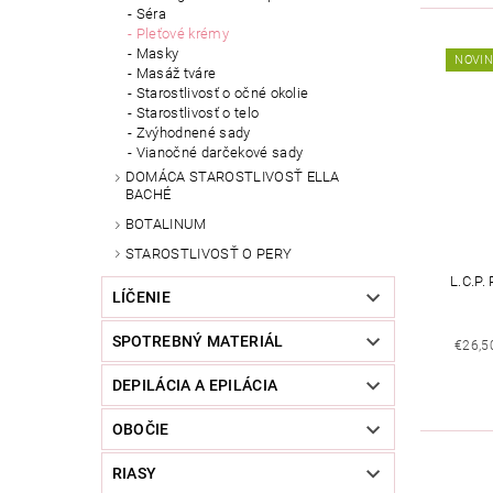
Séra
Pleťové krémy
Masky
NOVI
Masáž tváre
Starostlivosť o očné okolie
Starostlivosť o telo
Zvýhodnené sady
Vianočné darčekové sady
DOMÁCA STAROSTLIVOSŤ ELLA
BACHÉ
BOTALINUM
STAROSTLIVOSŤ O PERY
L.C.P
LÍČENIE
SPOTREBNÝ MATERIÁL
€26,5
DEPILÁCIA A EPILÁCIA
OBOČIE
RIASY