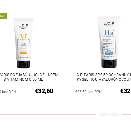
NKA
. PARIS ROZJASŇUJÚCI GÉL-KRÉM
L.C.P. PARIS SPF 50 OCHRANNÝ 
S VITAMÍNOM C 50 ML
KYSELINOU HYALURÓNOVOU 
€32,60
€32
0 bez DPH
€26,50 bez DPH