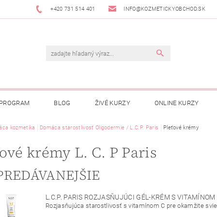
+420 731 514 401
INFO@KOZMETICKYOBCHOD.SK
 PROGRAM
BLOG
ŽIVÉ KURZY
ONLINE KURZY
ca kozmetika
Domáca starostlivosť Oligodermie / L.C.P. Paris
Pleťové krémy
ové krémy L. C. P Paris
PREDÁVANEJŠIE
L.C.P. PARIS ROZJASŇUJÚCI GÉL-KRÉM S VITAMÍNOM
Rozjasňujúca starostlivosť s vitamínom C pre okamžite sviež