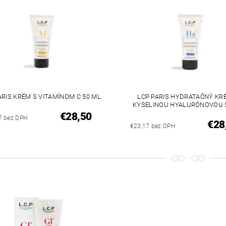
ARIS KRÉM S VITAMÍNOM C 50 ML
LCP PARIS HYDRATAČNÝ KR
KYSELINOU HYALURÓNOVOU 
€28,50
7 bez DPH
€28
€23,17 bez DPH