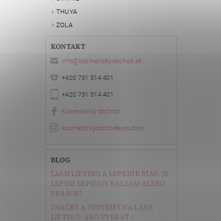
THUYA
ZOLA
KONTAKT
info
@
kozmetickyobchod.sk
+420 731 514 401
+420 731 514 401
Kosmetický obchod
kosmetickyobchodevolution
BLOG
LASH LIFTING A LEPENIE RIAS: JE
LEPŠIE LEPIDLO, BALZAM ALEBO
PRÁŠOK?
ZNAČKY A SYSTÉMY NA LASH
LIFTING: AKO VYBRAŤ +