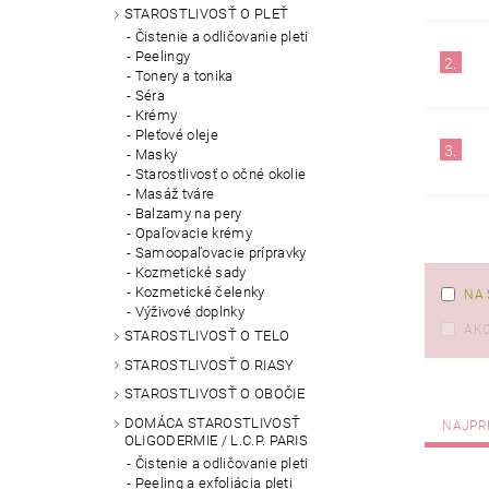
STAROSTLIVOSŤ O PLEŤ
Čistenie a odličovanie pleti
Peelingy
2.
Tonery a tonika
Séra
Krémy
Pleťové oleje
3.
Masky
Starostlivosť o očné okolie
Masáž tváre
Balzamy na pery
Opaľovacie krémy
Samoopaľovacie prípravky
Kozmetické sady
Kozmetické čelenky
NA 
Výživové doplnky
AKC
STAROSTLIVOSŤ O TELO
STAROSTLIVOSŤ O RIASY
STAROSTLIVOSŤ O OBOČIE
DOMÁCA STAROSTLIVOSŤ
NAJPR
OLIGODERMIE / L.C.P. PARIS
Čistenie a odličovanie pleti
Peeling a exfoliácia pleti