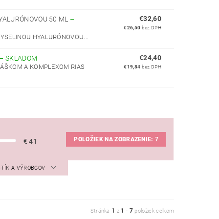
€32,60
 HYALURÓNOVOU 50 ML
–
€26,50
bez DPH
YSELINOU HYALURÓNOVOU...
€24,40
–
SKLADOM
PRÁŠKOM A KOMPLEXOM RIAS
€19,84
bez DPH
POLOŽIEK NA ZOBRAZENIE:
7
€
41
STÍK A VÝROBCOV
1
1
7
Stránka
z
-
položiek celkom