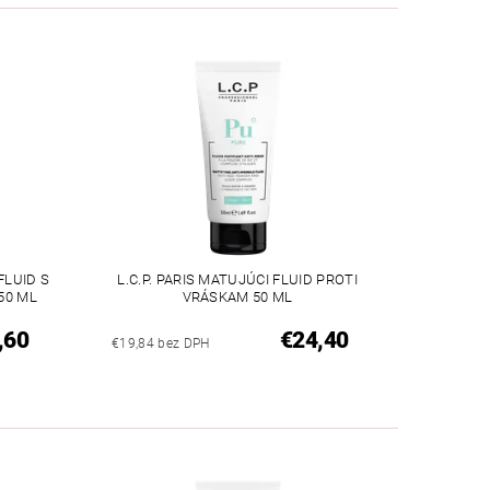
FLUID S
L.C.P. PARIS MATUJÚCI FLUID PROTI
50 ML
VRÁSKAM 50 ML
,60
€24,40
€19,84 bez DPH