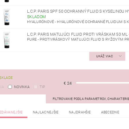
L.C.P. PARIS SPF 50 OCHRANNÝ FLUID S KYSELINOU
SKLADOM
HYALURÓNOVÉ - HYALURÓNOVÉ OCHRANNÉ FLUIDUM S K
L.C.P. PARIS MATUJÚCI FLUID PROTI VRÁSKAM 50 ML
PURE - PROTIVRÁSKOVÝ MATUJÚCI FLUID S RYŽOVÝM 
UKÁŽ VIAC
SKLADE
€
24
IA
NOVINKA
TIP
FILTROVANIE PODĽA PARAMETROV, CHARAKTERI
EDÁVANEJŠIE
NAJLACNEJŠIE
NAJDRAHŠIE
ABECEDNE