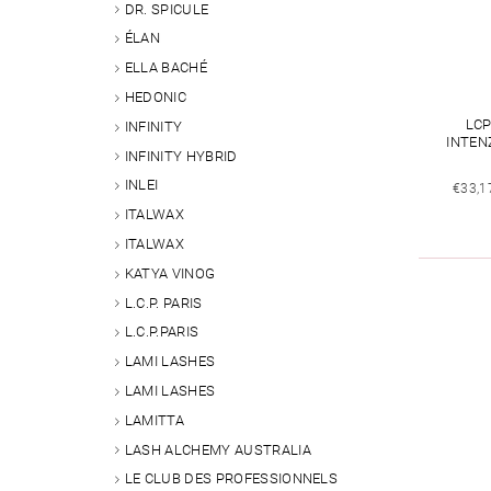
DR. SPICULE
ÉLAN
ELLA BACHÉ
HEDONIC
LCP
INFINITY
INTEN
INFINITY HYBRID
INLEI
€33,1
ITALWAX
ITALWAX
KATYA VINOG
L.C.P. PARIS
L.C.P.PARIS
LAMI LASHES
LAMI LASHES
LAMITTA
LASH ALCHEMY AUSTRALIA
LE CLUB DES PROFESSIONNELS