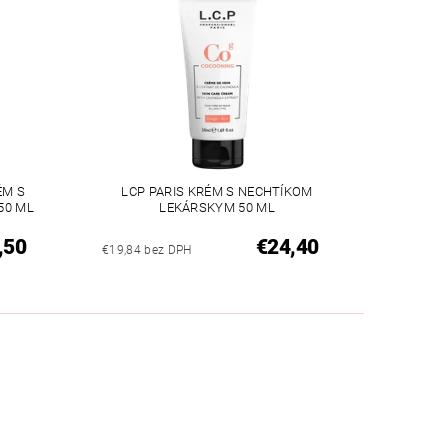
ÉM S
LCP PARIS KRÉM S NECHTÍKOM
50 ML
LEKÁRSKYM 50 ML
,50
€24,40
€19,84 bez DPH