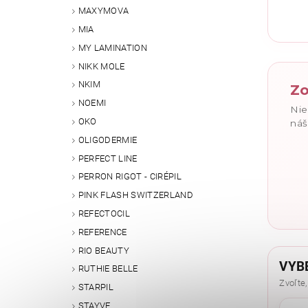
MAXYMOVA
Vlože
MIA
MY LAMINATION
NIKK MOLE
NKIM
Zo
NOEMI
Nie
OKO
náš
OLIGODERMIE
PERFECT LINE
PERRON RIGOT - CIRÉPIL
PINK FLASH SWITZERLAND
REFECTOCIL
REFERENCE
RIO BEAUTY
VYB
RUTHIE BELLE
Zvoľte,
STARPIL
STAYVE