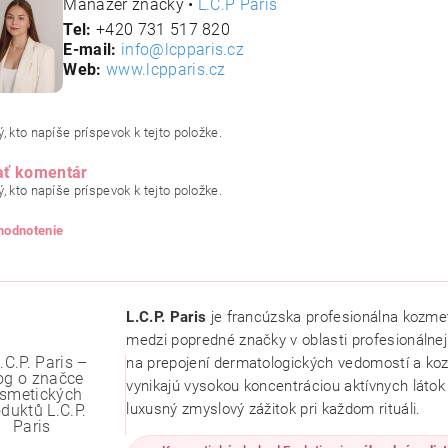
Manažér značky •
L.C.P Paris
Tel:
+420 731 517 820
E-mail:
info@lcpparis.cz
Web:
www.lcpparis.cz
, kto napíše príspevok k tejto položke.
ať komentár
, kto napíše príspevok k tejto položke.
 hodnotenie
L.C.P. Paris
je francúzska profesionálna kozmeti
medzi popredné značky v oblasti profesionálnej 
na prepojení dermatologických vedomostí a koz
vynikajú vysokou koncentráciou aktívnych látok p
luxusný zmyslový zážitok pri každom rituáli.