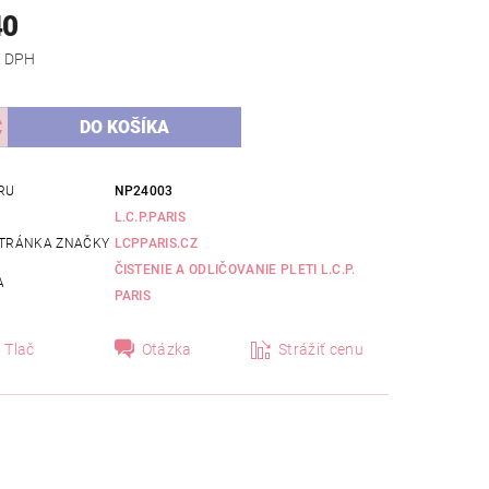
40
 bez DPH
RU
NP24003
L.C.P.PARIS
TRÁNKA ZNAČKY
LCPPARIS.CZ
ČISTENIE A ODLIČOVANIE PLETI L.C.P.
A
PARIS
Tlač
Otázka
Strážiť cenu