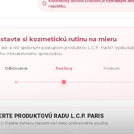
Kozmetický obchod Evolution je
výhradným dist
republiku.
ním hodnotenie súhlasíte s
podmienkami ochrany osobných údajov
.
stavte si kozmetickú rutinu na mieru
 ste si istí správnym postupom produktov L.C.P. Paris? Vyskúšaj
ho interaktívneho sprievodcu.
Odličovanie
Peeling
Tonikum
ERTE PRODUKTOVÚ RADU L.C.P. PARIS
 či hľadáte domácu starostlivosť alebo profesionálne použitie.