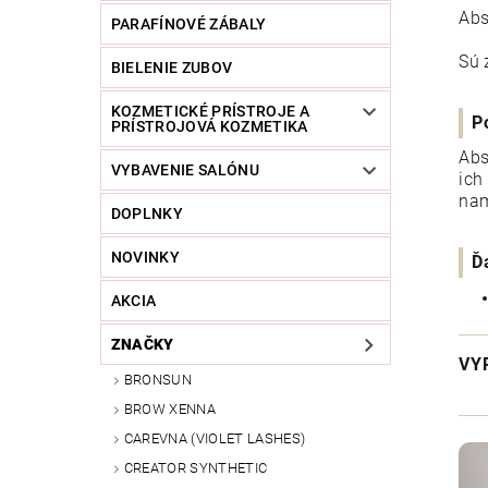
Abs
PARAFÍNOVÉ ZÁBALY
Sú 
BIELENIE ZUBOV
KOZMETICKÉ PRÍSTROJE A
P
PRÍSTROJOVÁ KOZMETIKA
Abs
VYBAVENIE SALÓNU
ich
nam
DOPLNKY
NOVINKY
Ď
AKCIA
ZNAČKY
VY
BRONSUN
BROW XENNA
CAREVNA (VIOLET LASHES)
CREATOR SYNTHETIC