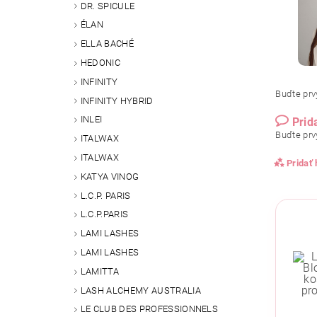
DR. SPICULE
ÉLAN
ELLA BACHÉ
HEDONIC
INFINITY
Buďte prvý
INFINITY HYBRID
INLEI
Prid
Buďte prvý
ITALWAX
ITALWAX
Pridať
KATYA VINOG
L.C.P. PARIS
L.C.P.PARIS
LAMI LASHES
LAMI LASHES
LAMITTA
LASH ALCHEMY AUSTRALIA
LE CLUB DES PROFESSIONNELS