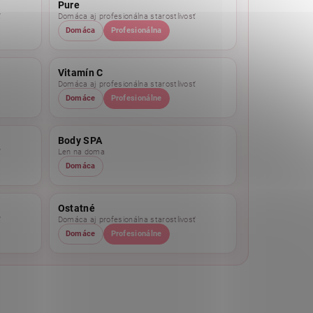
Pure
ť
Domáca aj profesionálna starostlivosť
Domáca
Profesionálna
Vitamín C
Domáca aj profesionálna starostlivosť
Domáce
Profesionálne
Body SPA
ť
Len na doma
Domáca
Ostatné
ť
Domáca aj profesionálna starostlivosť
Domáce
Profesionálne