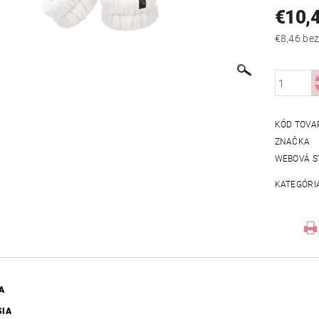
€10,
€8,46
KÓD TOVA
ZNAČKA
WEBOVÁ S
KATEGÓRI
A
SIA