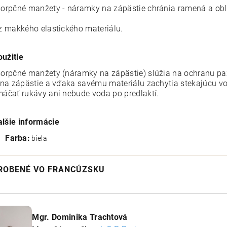
orpčné manžety - náramky na zápästie chránia ramená a obleč
z mäkkého elastického materiálu.
oužitie
orpčné manžety (náramky na zápästie) slúžia na ochranu paží 
 na zápästie a vďaka savému materiálu zachytia stekajúcu v
áčať rukávy ani nebude voda po predlaktí.
alšie informácie
Farba:
biela
ROBENÉ VO FRANCÚZSKU
Mgr. Dominika Trachtová