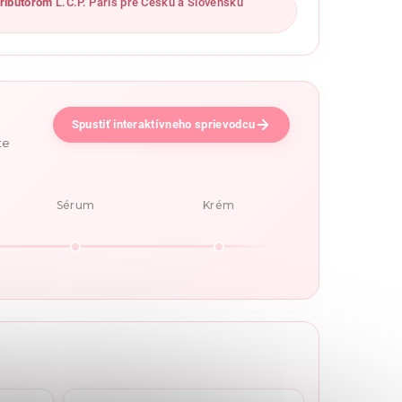
ribútorom
L.C.P. Paris pre Českú a Slovenskú
Spustiť interaktívneho sprievodcu
te
Sérum
Krém