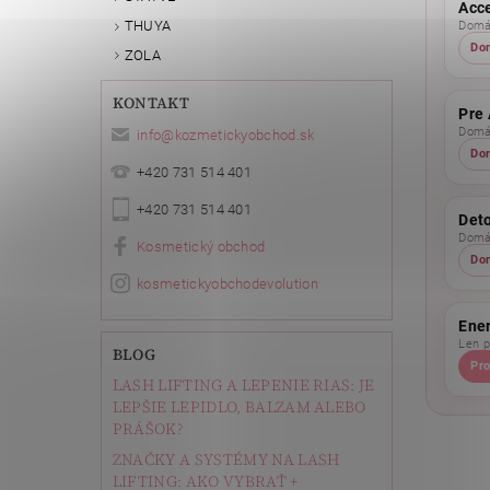
Acc
THUYA
Domác
Do
ZOLA
KONTAKT
Pre 
Domác
info
@
kozmetickyobchod.sk
Do
+420 731 514 401
+420 731 514 401
Det
Domác
Kosmetický obchod
Do
kosmetickyobchodevolution
Ene
Len p
BLOG
Pro
LASH LIFTING A LEPENIE RIAS: JE
LEPŠIE LEPIDLO, BALZAM ALEBO
PRÁŠOK?
ZNAČKY A SYSTÉMY NA LASH
LIFTING: AKO VYBRAŤ +