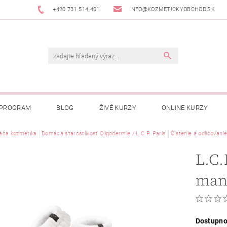
+420 731 514 401
INFO@KOZMETICKYOBCHOD.SK
 PROGRAM
BLOG
ŽIVÉ KURZY
ONLINE KURZY
ca kozmetika
Domáca starostlivosť Oligodermie / L.C.P. Paris
Čistenie a odličovanie
L.C.
manž
Dostupno