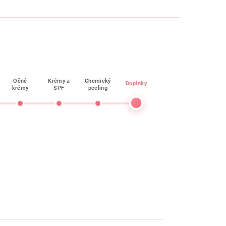
Očné
Krémy a
Chemický
Doplnky
krémy
SPF
peeling