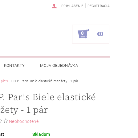
|
PRIHLÁSENIE
REGISTRÁCIA
0
€0
KONTAKTY
MOJA OBJEDNÁVKA
 pleti
L.C.P. Paris Biele elastické manžety - 1 pár
P. Paris Biele elastické
ety - 1 pár
Neohodnotené
sť
Skladom