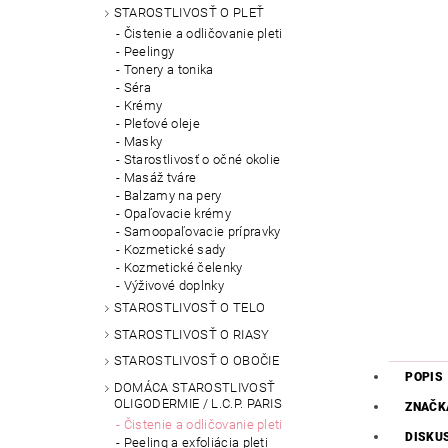
STAROSTLIVOSŤ O PLEŤ
Čistenie a odličovanie pleti
Peelingy
Tonery a tonika
Séra
Krémy
Pleťové oleje
Masky
Starostlivosť o očné okolie
Masáž tváre
Balzamy na pery
Opaľovacie krémy
Samoopaľovacie prípravky
Kozmetické sady
Kozmetické čelenky
Výživové doplnky
STAROSTLIVOSŤ O TELO
STAROSTLIVOSŤ O RIASY
STAROSTLIVOSŤ O OBOČIE
POPIS
DOMÁCA STAROSTLIVOSŤ
OLIGODERMIE / L.C.P. PARIS
ZNAČK
Čistenie a odličovanie pleti
DISKU
Peeling a exfoliácia pleti