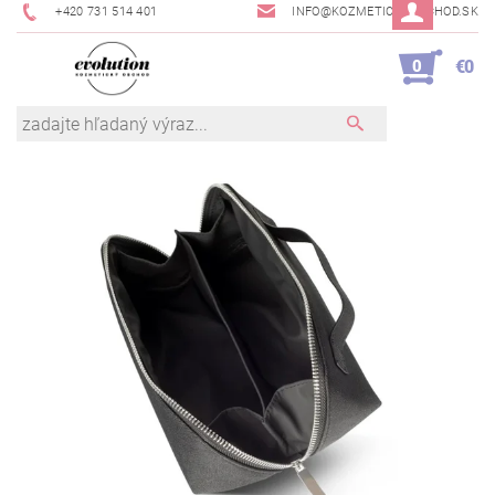
+420 731 514 401
INFO@KOZMETICKYOBCHOD.SK
0
€0