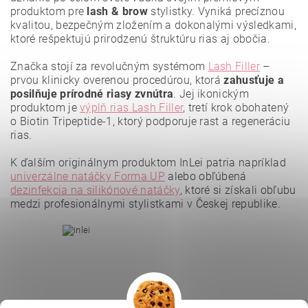
produktom pre
lash & brow
stylistky. Vyniká precíznou
kvalitou, bezpečným zložením a dokonalými výsledkami,
ktoré rešpektujú prirodzenú štruktúru rias aj obočia.
Značka stojí za revolučným systémom
Lash Filler
–
prvou klinicky overenou procedúrou, ktorá
zahusťuje a
posilňuje prírodné riasy zvnútra
. Jej ikonickým
produktom je
výplň rias Lash Filler
, tretí krok obohatený
o Biotin Tripeptide-1, ktorý podporuje rast a regeneráciu
rias.
K ďalším originálnym produktom InLei patria napríklad
Vložením hodnotenie súhlasíte s
podmienkami ochrany
osobných údajov
.
univerzálne natáčky Forma UP
alebo obľúbená
dezinfekcia na silikónové natáčky
, ktoré si získali obľubu
medzi profesionálnymi stylistkami v Českej republike.