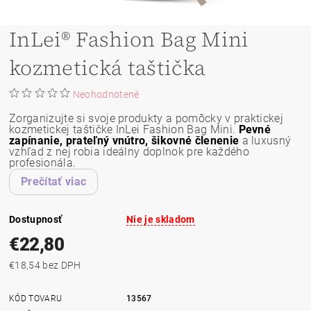
InLei® Fashion Bag Mini
kozmetická taštička
Neohodnotené
Zorganizujte si svoje produkty a pomôcky v praktickej
kozmetickej taštičke InLei Fashion Bag Mini.
Pevné
zapínanie, prateľný vnútro, šikovné členenie
a luxusný
vzhľad z nej robia ideálny doplnok pre každého
profesionála.
Prečítať viac
Dostupnosť
Nie je skladom
€22,80
€18,54 bez DPH
KÓD TOVARU
13567