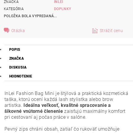
ZNAČKA
INLEI
KATEGÓRIA
DOPLNKY
POLOŽKA BOLA VYPREDANÁ...
Otázka
Strážiť cenu
POPIS
ZNAČKA
DISKUSIA
HODNOTENIE
InLei Fashion Bag Mini je štýlová a praktická kozmetická
taška, ktorú ocení každá lash stylistka alebo brow
artistka.
Ideálna veľkosť, kvalitné spracovanie a
šikovné vnútorné členenie
zaisťujú maximálny komfort
pri cestovaní aj počas práce v salóne.
Pevný zips chráni obsah, zatiaľ čo rukoväť umožňuje