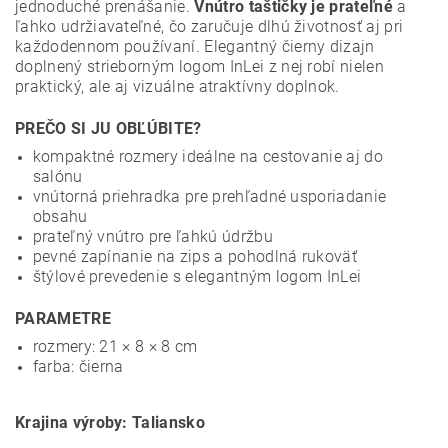
jednoduché prenášanie.
Vnútro taštičky je prateľné
a
ľahko udržiavateľné, čo zaručuje dlhú životnosť aj pri
každodennom používaní. Elegantný čierny dizajn
doplnený strieborným logom InLei z nej robí nielen
praktický, ale aj vizuálne atraktívny doplnok.
PREČO SI JU OBĽÚBITE?
kompaktné rozmery ideálne na cestovanie aj do
salónu
vnútorná priehradka pre prehľadné usporiadanie
obsahu
prateľný vnútro pre ľahkú údržbu
pevné zapínanie na zips a pohodlná rukoväť
štýlové prevedenie s elegantným logom InLei
PARAMETRE
rozmery: 21 × 8 × 8 cm
farba: čierna
Krajina výroby: Taliansko