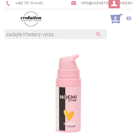
+420 731 514 401
INFO@KOZMETICKYOBCHOD.SK
0
€0