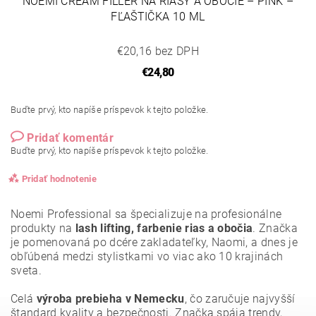
NOEMI CREAM FILLER NA RIASY A OBOČIE – PINK –
FĽAŠTIČKA 10 ML
€20,16 bez DPH
€24,80
Buďte prvý, kto napíše príspevok k tejto položke.
Pridať komentár
Buďte prvý, kto napíše príspevok k tejto položke.
Pridať hodnotenie
Noemi Professional sa špecializuje na profesionálne
produkty na
lash lifting, farbenie rias a obočia
. Značka
je pomenovaná po dcére zakladateľky, Naomi, a dnes je
obľúbená medzi stylistkami vo viac ako 10 krajinách
sveta.
Celá
výroba prebieha v Nemecku
, čo zaručuje najvyšší
štandard kvality a bezpečnosti. Značka spája trendy,