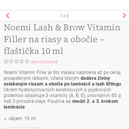
1
z 2
Noemi Lash & Brow Vitamín
Filler na riasy a obočie –
fľaštička 10 ml
Neohodnotené
Noemi Vitamín Filler je btx maska naplnená až po okraj
prospešnými látkami, vďaka ktorým
dodáva živiny
oslabeným riasam a obočie po laminácii a lash liftingu
.
Okrem hydrolyzovaných keratínových a jojobových
proteínov obsahuje 3 vitamíny (A, B, E), provitamín B5 a
tiež 3 prírodné oleje. Používa sa
medzi 2. a 3. krokom
laminácie
.
objem: 10 ml