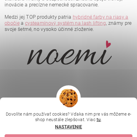
inovácie a precízne nemecké spracovanie.
Medzi jej TOP produkty patria
hybridné farby na riasy a
obočie
a
cysteamínový systém na lash lifting
, známy pre
svoje šetrné, no vysoko účinné zloženie.
Vložením hodnotenie súhlasíte s
podmienkami ochrany
osobných údajov
.
Dovolíte nám používať cookies? Vďaka nim pre vás môžeme e-
|
|
|
Depilujeme.cz
Kosmetická škola
Online kosmetické kurzy
shop neustále zlepšovat. Viac
tu
.
|
MikroArt
Ella Baché
NASTAVENIE