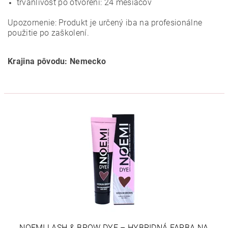
trvanlivosť po otvorení: 24 mesiacov
Upozornenie: Produkt je určený iba na profesionálne
použitie po zaškolení.
Krajina pôvodu: Nemecko
NOEMI LASH & BROW DYE – HYBRIDNÁ FARBA NA