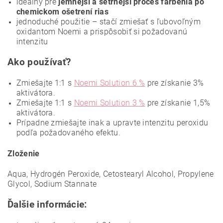
ideálny pre
jemnejší a šetrnejší proces farbenia po
chemickom ošetrení rias
jednoduché použitie – stačí zmiešať s ľubovoľným
oxidantom Noemi a prispôsobiť si požadovanú
intenzitu
Ako používať?
Zmiešajte 1:1 s
Noemi Solution 6 %
pre získanie 3%
aktivátora.
Zmiešajte 1:1 s
Noemi Solution 3 %
pre získanie 1,5%
aktivátora.
Prípadne zmiešajte inak a upravte intenzitu peroxidu
podľa požadovaného efektu.
Zloženie
Aqua, Hydrogén Peroxide, Cetostearyl Alcohol, Propylene
Glycol, Sodium Stannate
Ďalšie informácie: