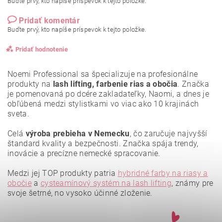
Buďte prvý, kto napíše príspevok k tejto položke.
Pridať komentár
Buďte prvý, kto napíše príspevok k tejto položke.
Pridať hodnotenie
Noemi Professional sa špecializuje na profesionálne
produkty na
lash lifting, farbenie rias a obočia
. Značka
je pomenovaná po dcére zakladateľky, Naomi, a dnes je
obľúbená medzi stylistkami vo viac ako 10 krajinách
sveta.
Celá
výroba prebieha v Nemecku
, čo zaručuje najvyšší
štandard kvality a bezpečnosti. Značka spája trendy,
inovácie a precízne nemecké spracovanie.
Medzi jej TOP produkty patria
hybridné farby na riasy a
obočie
a
cysteamínový systém na lash lifting
, známy pre
svoje šetrné, no vysoko účinné zloženie.
Vložením hodnotenie súhlasíte s
podmienkami ochrany
osobných údajov
.