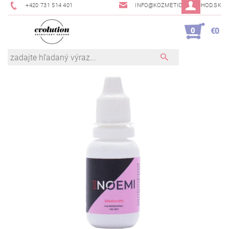
+420 731 514 401
INFO@KOZMETICKYOBCHOD.SK
0
€0