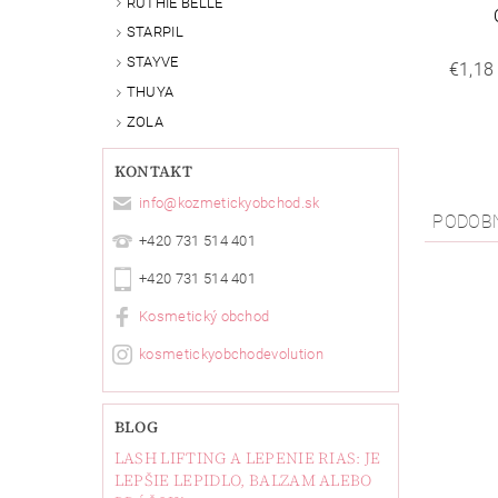
RUTHIE BELLE
STARPIL
STAYVE
€1,18
THUYA
ZOLA
KONTAKT
info
@
kozmetickyobchod.sk
PODOB
+420 731 514 401
+420 731 514 401
Kosmetický obchod
kosmetickyobchodevolution
BLOG
LASH LIFTING A LEPENIE RIAS: JE
LEPŠIE LEPIDLO, BALZAM ALEBO