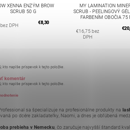
OW XENNA ENZÝM BROW
MY LAMINATION MINE
SCRUB 50 G
SCRUB - PEELINGOVÝ GÉL
FARBENÍM OBOČIA 75
€8,30
 bez DPH
€20
€16,75 bez
DPH
, kto napíše príspevok k tejto položke.
ať komentár
, kto napíše príspevok k tejto položke.
 hodnotenie
rofessional sa špecializuje na profesionálne produkty na
las
aná po dcére zakladateľky, Naomi, a dnes je obľúbená medzi 
roba prebieha v Nemecku
, čo zaručuje najvyšší štandard kva