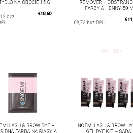
YDLO NA OBOČIE 15 G
REMOVER – ODSTRAŇO
FARBY A HENNY 50 
€18,60
,12 bez
€11
DPH
€9,72 bez DPH
EMI LASH & BROW DYE –
NOEMI LASH & BROW HY
RIDNÁ FARBA NA RIASY A
GEL DYE KIT – SADA 