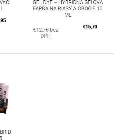
VAČ
GEL DYE – HYBRIDNÁ GÉLOVÁ
ML
FARBA NA RIASY A OBOČIE 10
ML
,95
€15,70
€12,76 bez
DPH
BRID
5