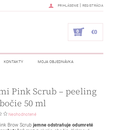
|
PRIHLÁSENIE
REGISTRÁCIA
0
€0
KONTAKTY
MOJA OBJEDNÁVKA
i Pink Scrub – peeling
bočie 50 ml
Neohodnotené
ink Brow Scrub
jemne odstraňuje odumreté