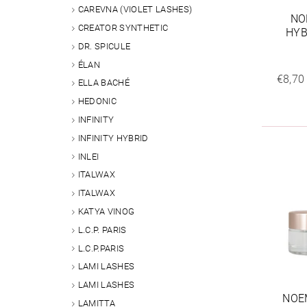
CAREVNA (VIOLET LASHES)
NO
CREATOR SYNTHETIC
HYB
DR. SPICULE
ÉLAN
€8,70
ELLA BACHÉ
HEDONIC
INFINITY
INFINITY HYBRID
INLEI
ITALWAX
ITALWAX
KATYA VINOG
L.C.P. PARIS
L.C.P.PARIS
LAMI LASHES
LAMI LASHES
NOE
LAMITTA