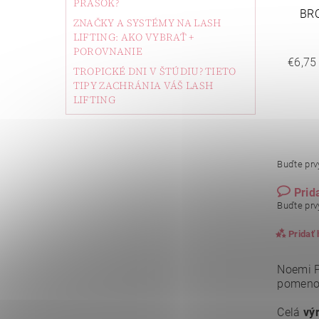
PRÁŠOK?
BR
ZNAČKY A SYSTÉMY NA LASH
LIFTING: AKO VYBRAŤ +
POROVNANIE
€6,75
TROPICKÉ DNI V ŠTÚDIU? TIETO
TIPY ZACHRÁNIA VÁŠ LASH
LIFTING
Buďte prvý
Prid
Buďte prvý
Pridať
Noemi P
pomenov
Celá
vý