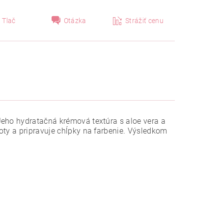
Tlač
Otázka
Strážiť cenu
Jeho hydratačná krémová textúra s aloe vera a
oty a pripravuje chĺpky na farbenie. Výsledkom