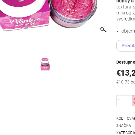
bunky a
textúra 
mikrogra
výsledk
objem
Prečít
Dostupno
€13,
€10
KÓD TOVA
ZNAČKA
KATEGÓRI