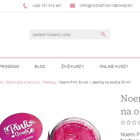
+420 731 514 401
INFO@KOZMETICKYOBCHOD.SK
 PROGRAM
BLOG
ŽIVÉ KURZY
ONLINE KURZY
ie
Odličovače a tekutiny
Peelingy
Noemi Pink Scrub – peeling na obočie 50 ml
Noem
na o
Noemi P