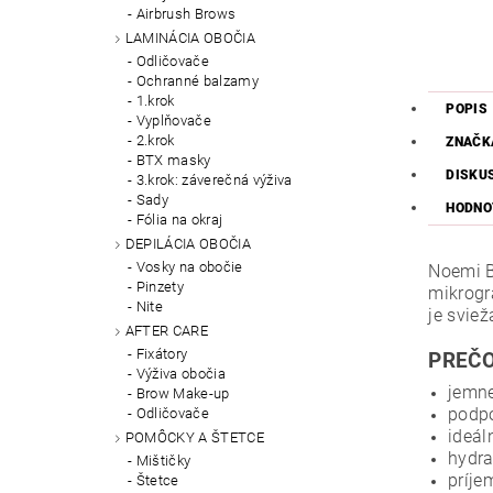
Airbrush Brows
LAMINÁCIA OBOČIA
Odličovače
Ochranné balzamy
1.krok
POPIS
Vyplňovače
2.krok
ZNAČK
BTX masky
DISKU
3.krok: záverečná výživa
Sady
HODNO
Fólia na okraj
DEPILÁCIA OBOČIA
Vosky na obočie
Noemi B
Pinzety
mikrogr
Nite
je svie
AFTER CARE
Fixátory
PREČO
Výživa obočia
jemne
Brow Make-up
podpo
Odličovače
ideál
POMÔCKY A ŠTETCE
hydra
Mištičky
príje
Štetce