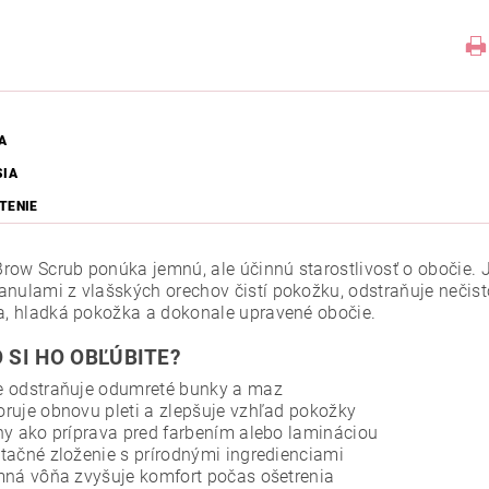
A
SIA
TENIE
row Scrub ponúka jemnú, ale účinnú starostlivosť o obočie. 
anulami z vlašských orechov čistí pokožku, odstraňuje nečist
ža, hladká pokožka a dokonale upravené obočie.
 SI HO OBĽÚBITE?
 odstraňuje odumreté bunky a maz
ruje obnovu pleti a zlepšuje vzhľad pokožky
ny ako príprava pred farbením alebo lamináciou
tačné zloženie s prírodnými ingredienciami
mná vôňa zvyšuje komfort počas ošetrenia