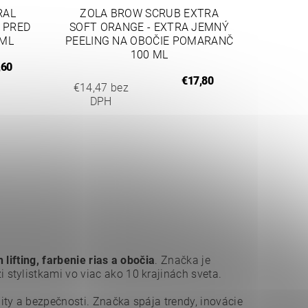
RAL
ZOLA BROW SCRUB EXTRA
 PRED
SOFT ORANGE - EXTRA JEMNÝ
 ML
PEELING NA OBOČIE POMARANČ
100 ML
,60
€17,80
€14,47 bez
DPH
h lifting, farbenie rias a obočia
. Značka je
stylistkami vo viac ako 10 krajinách sveta.
lity a bezpečnosti. Značka spája trendy, inovácie