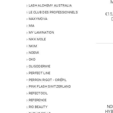
M
LASH ALCHEMY AUSTRALIA
LE CLUB DES PROFESSIONNELS
€15
MAXYMOVA
MIA
MY LAMINATION
NIKK MOLE
NKIM
NOEMI
OKO
OLIGODERMIE
PERFECT LINE
PERRON RIGOT - CIRÉPIL
PINK FLASH SWITZERLAND
REFECTOCIL
REFERENCE
NO
RIO BEAUTY
HYB