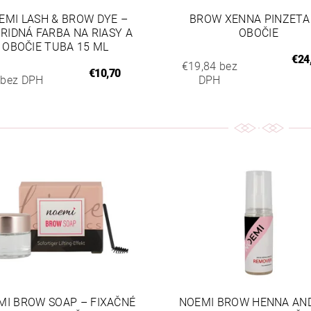
EMI LASH & BROW DYE –
BROW XENNA PINZETA
RIDNÁ FARBA NA RIASY A
OBOČIE
OBOČIE TUBA 15 ML
€24
€19,84 bez
€10,70
 bez DPH
DPH
MI BROW SOAP – FIXAČNÉ
NOEMI BROW HENNA AN