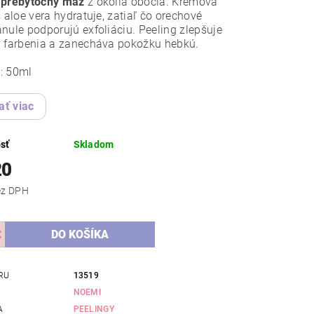
 prebytočný maz
z okolia obočia. Krémová
s aloe vera hydratuje, zatiaľ čo orechové
nule podporujú exfoliáciu. Peeling zlepšuje
y farbenia a zanecháva pokožku hebkú.
: 50ml
ať viac
sť
Skladom
20
,73 bez DPH
RU
13519
NOEMI
A
PEELINGY