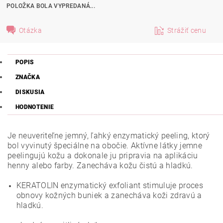
POLOŽKA BOLA VYPREDANÁ...
Otázka
Strážiť cenu
POPIS
ZNAČKA
DISKUSIA
HODNOTENIE
Je neuveriteľne jemný, ľahký enzymatický peeling, ktorý
bol vyvinutý špeciálne na obočie. Aktívne látky jemne
peelingujú kožu a dokonale ju pripravia na aplikáciu
henny alebo farby. Zanecháva kožu čistú a hladkú.
KERATOLIN enzymatický exfoliant stimuluje proces
obnovy kožných buniek a zanecháva koži zdravú a
hladkú.