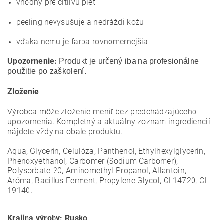
vhodný pre citlivú pleť
peeling nevysušuje a nedráždi kožu
vďaka nemu je farba rovnomernejšia
Upozornenie:
Produkt je určený iba na profesionálne
použitie po zaškolení.
Zloženie
Výrobca môže zloženie meniť bez predchádzajúceho
upozornenia. Kompletný a aktuálny zoznam ingrediencií
nájdete vždy na obale produktu.
Aqua, Glycerín, Celulóza, Panthenol, Ethylhexylglycerín,
Phenoxyethanol, Carbomer (Sodium Carbomer),
Polysorbate-20, Aminomethyl Propanol, Allantoin,
Aróma, Bacillus Ferment, Propylene Glycol, CI 14720, CI
19140.
Krajina výroby: Rusko