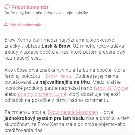
Pridať komentár
Buďte prvý, kto napíše príspevok k tejto položke.
Pridať hodnotenie
Brow Xenna patrí medzi najvýznamnejšie svetové
značky v oblasti
Lash & Brow
. Už mnoho rokov udáva
trendy v úprave obočia a rias, ktoré potom preberá celý
kozmetický svet.
Ako vôbec prvá značka vyvinula farbu na obočie, ktorá
farbí aj pokožku –
Brow Hennu
. Dodnes je jej henna
považovaná za
najkvalitnejšiu
na trhu
. Medzi ďalšie
ikonické produkty patria napríklad nano
farby J2 Oxygen
alebo
priamy pigment Lumé
, ktorý dosahuje najlepší
odtlačok na pokožke v rámci nášho sortimentu.
Za zmienku stojí aj
Brow Xenna Monostep
– prvé
jednokrokový systém pre lamináciu
rias a obočia, a tiež
Vložením hodnotenie súhlasíte s
podmienkami ochrany
osobných údajov
.
skutočnosť, že Brow Xenna stála pri zrode objemového
predlžovania rias.