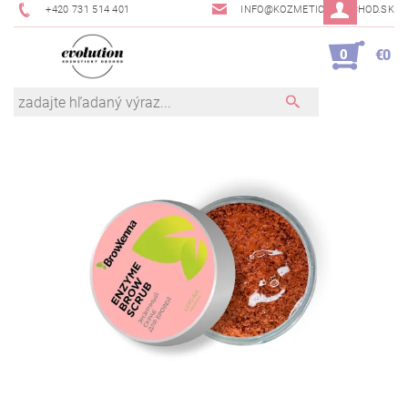
+420 731 514 401
INFO@KOZMETICKYOBCHOD.SK
0
€0