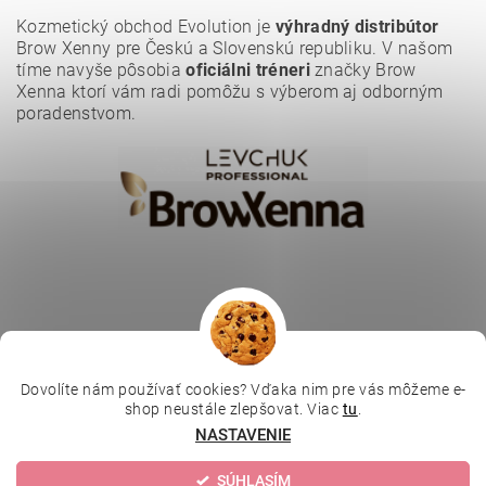
Kozmetický obchod Evolution je
výhradný distribútor
Brow Xenny pre Českú a Slovenskú republiku. V našom
tíme navyše pôsobia
oficiálni tréneri
značky Brow
Xenna ktorí vám radi pomôžu s výberom aj odborným
poradenstvom.
Dovolíte nám používať cookies? Vďaka nim pre vás môžeme e-
|
|
|
Depilujeme.cz
Kosmetická škola
Online kosmetické kurzy
shop neustále zlepšovat. Viac
tu
.
|
MikroArt
Ella Baché
NASTAVENIE
SÚHLASÍM
Upraviť nastavenie cookies