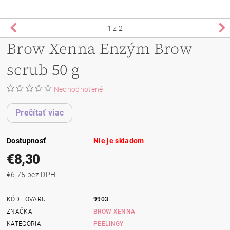
1
z 2
Brow Xenna Enzým Brow
scrub 50 g
Neohodnotené
Prečítať viac
Dostupnosť
Nie je skladom
€8,30
€6,75 bez DPH
KÓD TOVARU
9903
ZNAČKA
BROW XENNA
KATEGÓRIA
PEELINGY