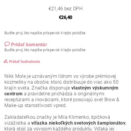
€21,46 bez DPH
€26,40
Buďte prvý, kto napíše príspevok k tejto položke.
Pridať komentár
Buďte prvý, kto napíše príspevok k tejto položke.
Pridať hodnotenie
Nikk Mole je uznávaným lídrom vo výrobe prémiovej
kozmetiky na obočie, ktorú distribuuje do viac ako 50
krajín sveta. Značka disponuje
vlastným výskumným
centrom
a pravidelne prichádza s originálnymi
receptúrami a inováciami, ktoré posúvajú svet Brow &
Make-up starostlivosti vpred.
Zakladateľkou značky je Mila Klimenko, špičková
vizážistka a
víťazka niekoľkých svetových šampionátov
,
ktorá stojí za vývojom každého produktu. Vďaka jej