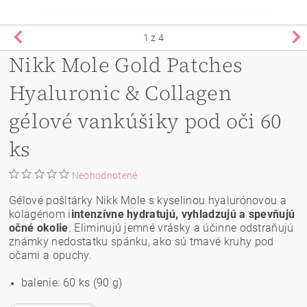
1
z 4
Nikk Mole Gold Patches
Hyaluronic & Collagen
gélové vankúšiky pod oči 60
ks
Neohodnotené
Gélové pošltárky Nikk Mole s kyselinou hyalurónovou a
kolagénom i
intenzívne hydratujú, vyhladzujú a spevňujú
očné okolie
. Eliminujú jemné vrásky a účinne odstraňujú
známky nedostatku spánku, ako sú tmavé kruhy pod
očami a opuchy.
balenie: 60 ks (90 g)