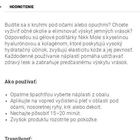
HODNOTENIE
Budíte sa s kruhmi pod očami alebo opuchmi? Chcete
vyživiť očné okolie a eliminovať výskyt jemných vrások?
Odpoveďou sú gélové pošltárky Nikk Mole s kyselinou
hyalurónovou a kolagénom, ktoré
poskytujú vysoký
hydratačný účinok, zvyšujú elasticitu kože a jej pevnosť.
Každodenné používanie náplastí pomáha udržiavať
zdravý lesk a zabraňuje predčasnému výskytu vrások.
Ako používať:
Opatrne špachtľou vyberte náplasti z obalu.
Aplikujte na vopred vyčistenú pleť v oblasti pod
očami, nosoretnej ryhy, krk alebo dekolt.
Nechajte pôsobiť 15–20 minút.
Zvyšok produktu rozotrite po pokožke.
Trvanlivosť: