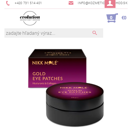
+420 731 514 401
INFO@KOZMETICKYOBCHOD.SK
0
€0