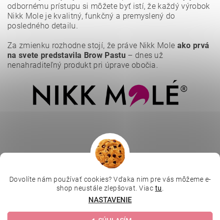
odbornému prístupu si môžete byť istí, že každý výrobok
Nikk Mole je kvalitný, funkčný a premyslený do
posledného detailu.
Vložením hodnotenie súhlasíte s
podmienkami ochrany
osobných údajov
.
Za zmienku rozhodne stojí, že práve Nikk Mole
ako prvá
na svete predstavila Brow Pastu
– dnes už
nenahraditeľný produkt pri úprave obočia.
Dovolíte nám používať cookies? Vďaka nim pre vás môžeme e-
|
|
|
Depilujeme.cz
Kosmetická škola
Online kosmetické kurzy
shop neustále zlepšovat. Viac
tu
.
|
MikroArt
Ella Baché
NASTAVENIE