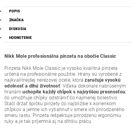
POPIS
ZNAČKA
DISKUSIA
HODNOTENIE
Nikk Mole profesionálna pinzeta na obočie Classic
Pinzeta Nikk Mole Classic je vysoko kvalitná pinzeta
určená na profesionálne použitie. Hrany sú vyrobené z
najkvalitnejšej nerezovej ocele, ktorá
zaručuje vysokú
odolnosť a dlhú životnosť
. Vďaka dokonale nabrúseným
hranám
uchopíte každý chĺpok s najvyššou presnosťou
,
čo umožňuje chĺpky odstrániť čo najmenej bolestivo.
Stačí držať špičku pinzety čo najbližšie k korienkom
chĺpkov a jemne ich vytiahnuť v smere ich prirodzeného
smeru rastu. Pinzeta rešpektuje prirodzenú ergonómiu
ruky a je tak príjemná aj na dlhšiu prácu.