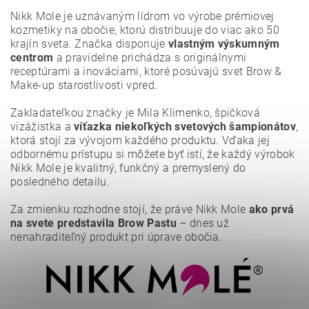
Nikk Mole je uznávaným lídrom vo výrobe prémiovej
kozmetiky na obočie, ktorú distribuuje do viac ako 50
krajín sveta. Značka disponuje
vlastným výskumným
centrom
a pravidelne prichádza s originálnymi
receptúrami a inováciami, ktoré posúvajú svet Brow &
Make-up starostlivosti vpred.
Zakladateľkou značky je Mila Klimenko, špičková
vizážistka a
víťazka niekoľkých svetových šampionátov
,
ktorá stojí za vývojom každého produktu. Vďaka jej
odbornému prístupu si môžete byť istí, že každý výrobok
Nikk Mole je kvalitný, funkčný a premyslený do
posledného detailu.
Vložením hodnotenie súhlasíte s
podmienkami ochrany
osobných údajov
.
Za zmienku rozhodne stojí, že práve Nikk Mole
ako prvá
na svete predstavila Brow Pastu
– dnes už
nenahraditeľný produkt pri úprave obočia.