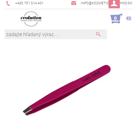
+420 731 514 401
INFO@KOZMETICKYOBCHOD.SK
0
€0