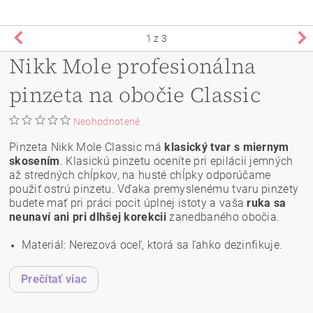
1
z 3
Nikk Mole profesionálna
pinzeta na obočie Classic
Neohodnotené
Pinzeta Nikk Mole Classic má
klasický tvar s miernym
skosením
. Klasickú pinzetu oceníte pri epilácii jemných
až stredných chĺpkov, na husté chĺpky odporúčame
použiť ostrú pinzetu. Vďaka premyslenému tvaru pinzety
budete mať pri práci pocit úplnej istoty a vaša
ruka sa
neunaví ani pri dlhšej korekcii
zanedbaného obočia.
Materiál: Nerezová oceľ, ktorá sa ľahko dezinfikuje.
Prečítať viac