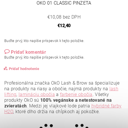
OKO 01 CLASSIC PINZETA
€10,08 bez DPH
€12,40
Buďte prvý, kto napíše príspevok k tejto položke.
Pridať komentár
Buďte prvý, kto napíše príspevok k tejto položke.
Pridať hodnotenie
Profesionálna značka OkO Lash & Brow sa špecializuje
na produkty na riasy a obočie, najmä produkty na
lash
lifting
,
lamináciu obočia
a
farbenie obočia
. Všetky
produkty OkO sú
100% vegánske a netestované na
zvieratách
. Medzi jej vlajkové lode patria
hybridné farby
H2O
, ktoré dlho držia na chĺpkoch aj pokožke.