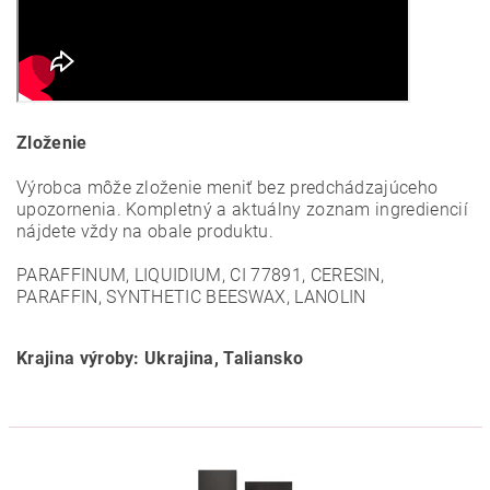
Zloženie
Výrobca môže zloženie meniť bez predchádzajúceho
upozornenia. Kompletný a aktuálny zoznam ingrediencií
nájdete vždy na obale produktu.
PARAFFINUM, LIQUIDIUM, CI 77891, CERESIN,
PARAFFIN, SYNTHETIC BEESWAX, LANOLIN
Krajina výroby: Ukrajina, Taliansko