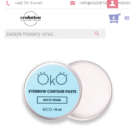
+420 731 514 401
INFO@KOZMETICKYOBCHOD.SK
0
€0