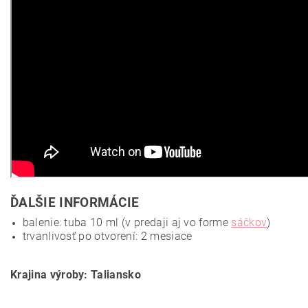
ĎALŠIE INFORMÁCIE
balenie: tuba 10 ml (v predaji aj vo forme
sáčkov
)
trvanlivosť po otvorení: 2 mesiace
Krajina výroby: Taliansko