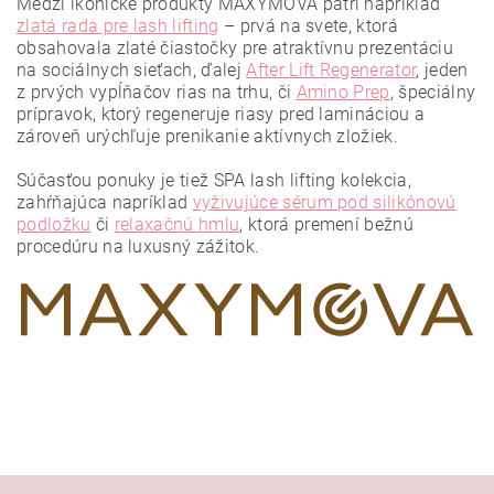
Medzi ikonické produkty MAXYMOVA patrí napríklad
zlatá rada pre lash lifting
– prvá na svete, ktorá
obsahovala zlaté čiastočky pre atraktívnu prezentáciu
na sociálnych sieťach, ďalej
After Lift Regenerator
, jeden
z prvých vypĺňačov rias na trhu, či
Amino Prep
, špeciálny
prípravok, ktorý regeneruje riasy pred lamináciou a
zároveň urýchľuje prenikanie aktívnych zložiek.
Vložením hodnotenie súhlasíte s
podmienkami ochrany
osobných údajov
.
Súčasťou ponuky je tiež SPA lash lifting kolekcia,
zahŕňajúca napríklad
vyživujúce sérum pod silikónovú
podložku
či
relaxačnú hmlu
, ktorá premení bežnú
procedúru na luxusný zážitok.