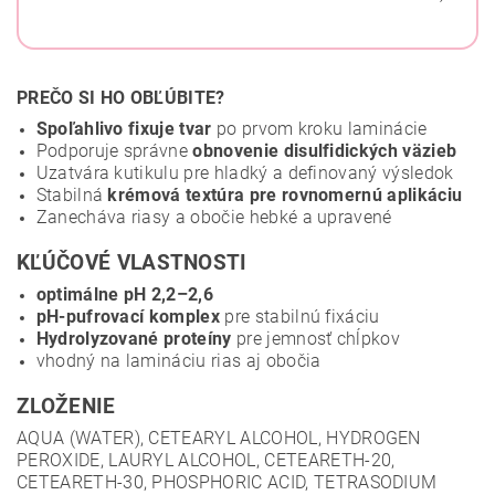
PREČO SI HO OBĽÚBITE?
Spoľahlivo fixuje tvar
po prvom kroku laminácie
Podporuje správne
obnovenie disulfidických väzieb
Uzatvára kutikulu pre hladký a definovaný výsledok
Stabilná
krémová textúra pre rovnomernú aplikáciu
Zanecháva riasy a obočie hebké a upravené
KĽÚČOVÉ VLASTNOSTI
optimálne pH 2,2–2,6
pH-pufrovací komplex
pre stabilnú fixáciu
Hydrolyzované proteíny
pre jemnosť chĺpkov
vhodný na lamináciu rias aj obočia
ZLOŽENIE
AQUA (WATER), CETEARYL ALCOHOL, HYDROGEN
PEROXIDE, LAURYL ALCOHOL, CETEARETH-20,
CETEARETH-30, PHOSPHORIC ACID, TETRASODIUM