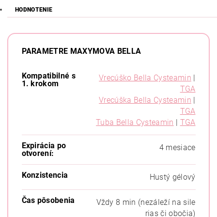
HODNOTENIE
PARAMETRE MAXYMOVA BELLA
Kompatibilné s
Vrecúško Bella Cysteamin
|
1. krokom
TGA
Vrecúška Bella Cysteamin
|
TGA
Tuba Bella Cysteamin
|
TGA
Expirácia po
4 mesiace
otvorení:
Konzistencia
Hustý gélový
Čas pôsobenia
Vždy 8 min (nezáleží na sile
rias či obočia)