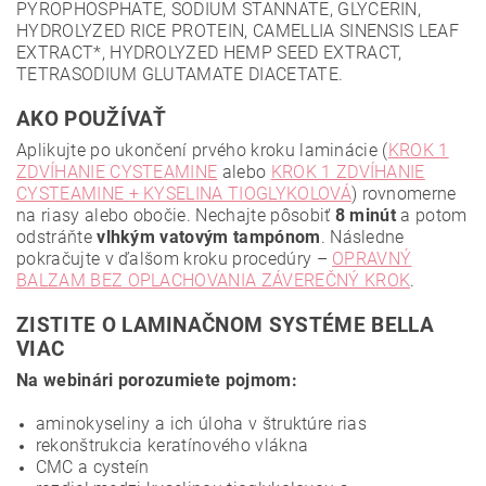
PYROPHOSPHATE, SODIUM STANNATE, GLYCERIN,
HYDROLYZED RICE PROTEIN, CAMELLIA SINENSIS LEAF
EXTRACT*, HYDROLYZED HEMP SEED EXTRACT,
TETRASODIUM GLUTAMATE DIACETATE.
AKO POUŽÍVAŤ
Aplikujte po ukončení prvého kroku laminácie (
KROK 1
ZDVÍHANIE CYSTEAMINE
alebo
KROK 1 ZDVÍHANIE
CYSTEAMINE + KYSELINA TIOGLYKOLOVÁ
) rovnomerne
na riasy alebo obočie. Nechajte pôsobiť
8 minút
a potom
odstráňte
vlhkým vatovým tampónom
. Následne
pokračujte v ďalšom kroku procedúry –
OPRAVNÝ
BALZAM BEZ OPLACHOVANIA ZÁVEREČNÝ KROK
.
ZISTITE O LAMINAČNOM SYSTÉME BELLA
VIAC
Na webinári porozumiete pojmom:
aminokyseliny a ich úloha v štruktúre rias
rekonštrukcia keratínového vlákna
CMC a cysteín