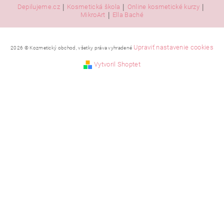
|
|
|
Depilujeme.cz
Kosmetická škola
Online kosmetické kurzy
|
MikroArt
Ella Baché
Upraviť nastavenie cookies
2026 © Kozmetický obchod, všetky práva vyhradené
Vytvoril Shoptet