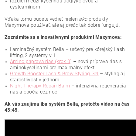
rozdiel medzi kyselinou tioglykolovou a
cysteamínom
Vďaka tomu budete vedieť nielen
ako
produkty
Maxymova používať, ale aj
prečo
tak dobre fungujú.
Zoznámite sa s inovatívnymi produktmi Maxymova:
Laminačný systém Bella
– určený pre kórejský Lash
lifting, 2 systémy v 1
Amino príprava rias (krok 0)
– nová príprava rias s
aminokyselinami pre maximálny efekt
Growth Booster Lash & Brow Styling Gel
– styling aj
starostlivosť v jednom
Night Therapy Repair Balm
– intenzívna regenerácia
rias a obočia cez noc
Ak vás zaujíma iba systém Bella, pretočte video na čas
43:45
.