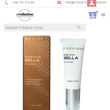
+420 731 514 401
INFO@KOZMETICKYOBCHOD.SK
0
€0