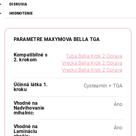
DISKUSIA
HODNOTENIE
PARAMETRE MAXYMOVA BELLA TGA
Kompatibilné s
Tuba Bella Krok 2 Oprava
2. krokom
Vrecká Bella Krok 2 Oprava
Vrecko Bella Krok 2 Oprava
Účinná látka 1.
Cysteamín + TGA
kroku
Vhodné na
Áno
Nadvihovanie
mihalníc:
Vhodné na
Áno
Lamináciu