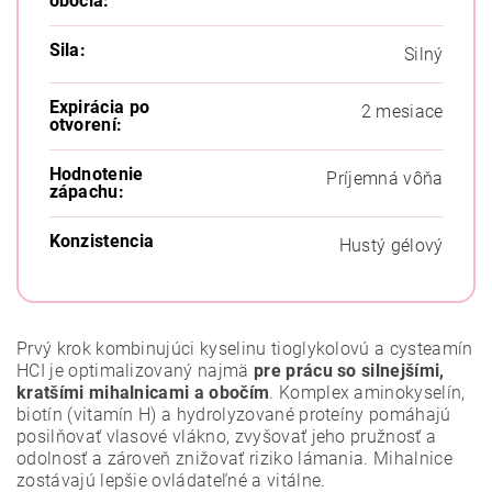
obočia:
Sila:
Silný
Expirácia po
2 mesiace
otvorení:
Hodnotenie
Príjemná vôňa
zápachu:
Konzistencia
Hustý gélový
Prvý krok kombinujúci kyselinu tioglykolovú a cysteamín
HCI je optimalizovaný najmä
pre prácu so silnejšími,
kratšími mihalnicami a obočím
. Komplex aminokyselín,
biotín (vitamín H) a hydrolyzované proteíny pomáhajú
posilňovať vlasové vlákno, zvyšovať jeho pružnosť a
odolnosť a zároveň znižovať riziko lámania. Mihalnice
zostávajú lepšie ovládateľné a vitálne.