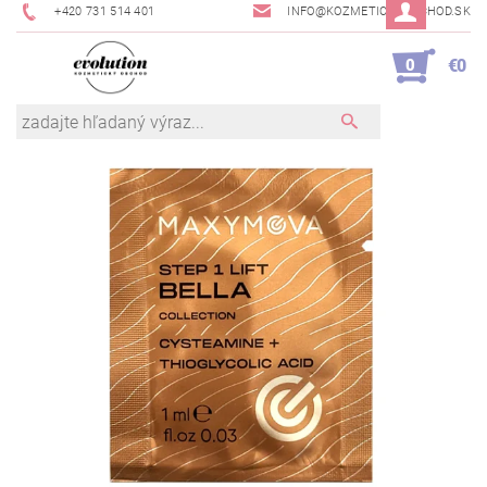
+420 731 514 401
INFO@KOZMETICKYOBCHOD.SK
0
€0