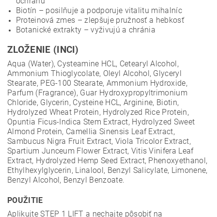
ochranu
Biotín – posilňuje a podporuje vitalitu mihalníc
Proteinová zmes – zlepšuje pružnosť a hebkosť
Botanické extrakty – vyživujú a chránia
ZLOŽENIE (INCI)
Aqua (Water), Cysteamine HCL, Cetearyl Alcohol,
Ammonium Thioglycolate, Oleyl Alcohol, Glyceryl
Stearate, PEG-100 Stearate, Ammonium Hydroxide,
Parfum (Fragrance), Guar Hydroxypropyltrimonium
Chloride, Glycerin, Cysteine HCL, Arginine, Biotin,
Hydrolyzed Wheat Protein, Hydrolyzed Rice Protein,
Opuntia Ficus-Indica Stem Extract, Hydrolyzed Sweet
Almond Protein, Camellia Sinensis Leaf Extract,
Sambucus Nigra Fruit Extract, Viola Tricolor Extract,
Spartium Junceum Flower Extract, Vitis Vinifera Leaf
Extract, Hydrolyzed Hemp Seed Extract, Phenoxyethanol,
Ethylhexylglycerin, Linalool, Benzyl Salicylate, Limonene,
Benzyl Alcohol, Benzyl Benzoate.
POUŽITIE
Aplikujte STEP 1 LIFT a nechajte pôsobiť na