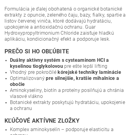
Formulácia je ďalej obohatená o organické botanické
extrakty z opuncie, zeleného čaju, bazy, fialky, spartie a
listov červenej viniča, ktoré dodávajú hydratáciu,
upokojenie a antioxidačnú ochranu. Guar
Hydroxypropyltrimonium Chloride zaisťuje hladkú
aplikáciu, kondicionačný efekt a podporuje lesk.
PREČO SI HO OBĽÚBITE
Duálny aktívny systém s cysteaminom HCl a
kyselinou tioglykolovou
pre ešte lepší lifting
Vhodný pre pokročilé
kórejské techniky laminácie
Optimalizovaný
pre silnejšie, kratšie mihalnice a
obočie
Aminokyseliny, biotín a proteíny posilňujú a chránia
vlasové vlákno
Botanické extrakty poskytujú hydratáciu, upokojenie
a ochranu
KĽÚČOVÉ AKTÍVNE ZLOŽKY
Komplex aminokyselín – podporuje elasticitu a