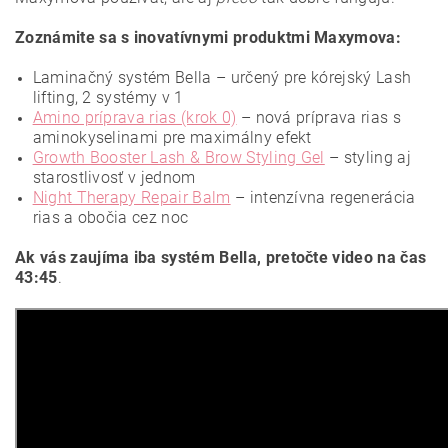
Zoznámite sa s inovatívnymi produktmi Maxymova:
Laminačný systém Bella
– určený pre kórejský Lash
lifting, 2 systémy v 1
Amino príprava rias (krok 0)
– nová príprava rias s
aminokyselinami pre maximálny efekt
Growth Booster Lash & Brow Styling Gel
– styling aj
starostlivosť v jednom
Night Therapy Repair Balm
– intenzívna regenerácia
rias a obočia cez noc
Ak vás zaujíma iba systém Bella, pretočte video na čas
43:45
.