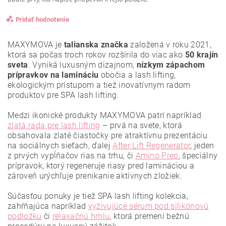
Pridať hodnotenie
MAXYMOVA je
talianska značka
založená v roku 2021,
ktorá sa počas troch rokov rozšírila do viac ako
50 krajín
sveta
. Vyniká luxusným dizajnom,
nízkym zápachom
prípravkov na lamináciu
obočia a lash lifting,
ekologickým prístupom a tiež inovatívnym radom
produktov pre SPA lash lifting.
Medzi ikonické produkty MAXYMOVA patrí napríklad
zlatá rada pre lash lifting
– prvá na svete, ktorá
obsahovala zlaté čiastočky pre atraktívnu prezentáciu
na sociálnych sieťach, ďalej
After Lift Regenerator
, jeden
z prvých vypĺňačov rias na trhu, či
Amino Prep
, špeciálny
prípravok, ktorý regeneruje riasy pred lamináciou a
zároveň urýchľuje prenikanie aktívnych zložiek.
Vložením hodnotenie súhlasíte s
podmienkami ochrany
osobných údajov
.
Súčasťou ponuky je tiež SPA lash lifting kolekcia,
zahŕňajúca napríklad
vyživujúce sérum pod silikónovú
podložku
či
relaxačnú hmlu
, ktorá premení bežnú