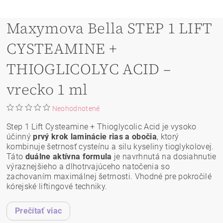
Maxymova Bella STEP 1 LIFT
CYSTEAMINE +
THIOGLICOLYC ACID –
vrecko 1 ml
Neohodnotené
Step 1 Lift Cysteamine + Thioglycolic Acid je vysoko
účinný
prvý krok laminácie rias a obočia
, ktorý
kombinuje šetrnosť cysteínu a silu kyseliny tioglykolovej.
Táto
duálne aktívna formula
je navrhnutá na dosiahnutie
výraznejšieho a dlhotrvajúceho natočenia so
zachovaním maximálnej šetrnosti. Vhodné pre pokročilé
kórejské liftingové techniky.
Prečítať viac