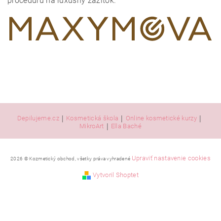
procedúru na luxusný zážitok.
|
|
|
Depilujeme.cz
Kosmetická škola
Online kosmetické kurzy
|
MikroArt
Ella Baché
Upraviť nastavenie cookies
2026 © Kozmetický obchod, všetky práva vyhradené
Vytvoril Shoptet