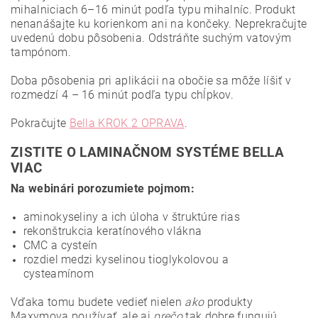
mihalniciach 6–16 minút podľa typu mihalníc.
Produkt
nenanášajte ku korienkom ani na končeky.
Neprekračujte
uvedenú dobu pôsobenia.
Odstráňte suchým vatovým
tampónom.
Doba pôsobenia pri aplikácii na obočie sa môže líšiť v
rozmedzí 4 – 16 minút podľa typu chĺpkov.
Pokračujte
Bella KROK 2 OPRAVA
.
ZISTITE O LAMINAČNOM SYSTÉME BELLA
VIAC
Na webinári porozumiete pojmom:
aminokyseliny a ich úloha v štruktúre rias
rekonštrukcia keratínového vlákna
CMC a cysteín
rozdiel medzi kyselinou tioglykolovou a
cysteamínom
Vďaka tomu budete vedieť nielen
ako
produkty
Maxymova používať, ale aj
prečo
tak dobre fungujú.