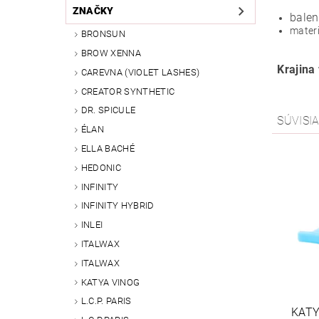
ZNAČKY
balen
materi
BRONSUN
BROW XENNA
Krajina
CAREVNA (VIOLET LASHES)
CREATOR SYNTHETIC
DR. SPICULE
SÚVISI
ÉLAN
ELLA BACHÉ
HEDONIC
INFINITY
INFINITY HYBRID
INLEI
ITALWAX
ITALWAX
KATYA VINOG
L.C.P. PARIS
KATY