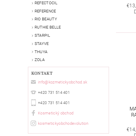
REFECTOCIL
€13
REFERENCE
RIO BEAUTY
RUTHIE BELLE
STARPIL
STAYVE
THUYA
ZOLA
KONTAKT
info
@
kozmetickyobchod.sk
+420 731 514 401
+420 731 514 401
MA
Kosmetický obchod
R
kosmetickyobchodevolution
€14