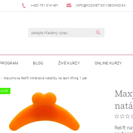
+420 731 514 401
INFO@KOZMETICKYOBCHOD.SK
 PROGRAM
BLOG
ŽIVÉ KURZY
ONLINE KURZY
y
Maxymova Relift trblietavé natáčky na lash lifting 1 pár
Maxy
ČAME
natá
Relift 