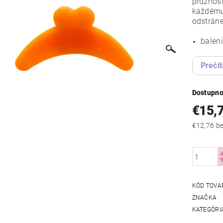
pružnos
každému 
odstráne
baleni
Prečít
Dostupno
€15,
€12
KÓD TOVA
ZNAČKA
KATEGÓRI