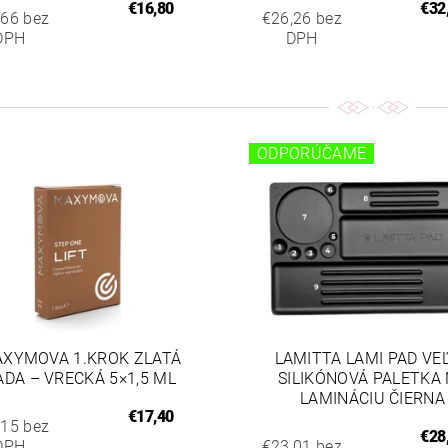
€16,80
€32
,66 bez
€26,26 bez
DPH
DPH
ODPORÚČAME
XYMOVA 1.KROK ZLATÁ
LAMITTA LAMI PAD VE
ADA – VRECKÁ 5×1,5 ML
SILIKÓNOVÁ PALETKA
LAMINÁCIU ČIERNA
€17,40
,15 bez
€28
DPH
€23,01 bez