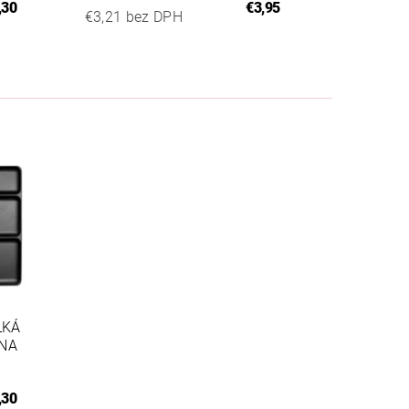
,30
€3,95
€3,21 bez DPH
ĽKÁ
 NA
,30