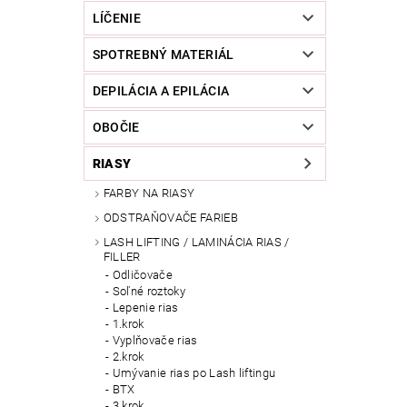
LÍČENIE
SPOTREBNÝ MATERIÁL
DEPILÁCIA A EPILÁCIA
OBOČIE
RIASY
FARBY NA RIASY
ODSTRAŇOVAČE FARIEB
LASH LIFTING / LAMINÁCIA RIAS /
FILLER
Odličovače
Soľné roztoky
Lepenie rias
1.krok
Vyplňovače rias
2.krok
Umývanie rias po Lash liftingu
BTX
3.krok