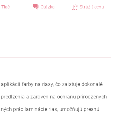
Tlač
Otázka
Strážiť cenu
aplikácii farby na riasy, čo zaisťuje dokonalé
a predĺženia a zároveň na ochranu prirodzených
šných prác laminácie rias, umožňujú presnú