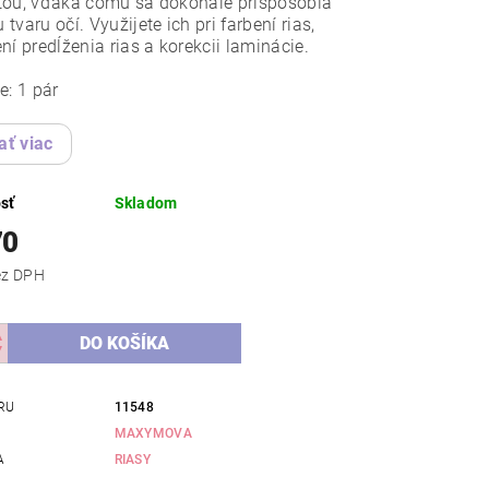
ťou, vďaka čomu sa dokonale prispôsobia
tvaru očí. Využijete ich pri farbení rias,
ní predĺženia rias a korekcii laminácie.
e: 1 pár
ať viac
sť
Skladom
70
,76 bez DPH
RU
11548
MAXYMOVA
A
RIASY