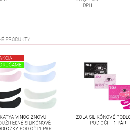
DPH
NÉ PRODUKTY
AKCIA
ORÚČAME
KATYA VINOG ZNOVU
ZOLA SILIKÓNOVÉ PODL
OUŽITEĽNÉ SILIKÓNOVÉ
POD OČI – 1 PÁR
DLOŽKY POD OČI 1 PÁR