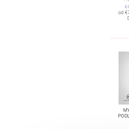
€
od €
MY
PODL