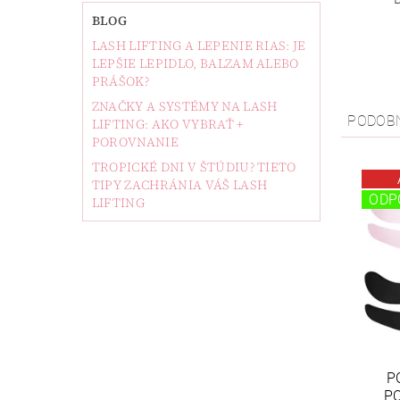
BLOG
LASH LIFTING A LEPENIE RIAS: JE
LEPŠIE LEPIDLO, BALZAM ALEBO
PRÁŠOK?
ZNAČKY A SYSTÉMY NA LASH
PODOB
LIFTING: AKO VYBRAŤ +
POROVNANIE
TROPICKÉ DNI V ŠTÚDIU? TIETO
TIPY ZACHRÁNIA VÁŠ LASH
ODP
LIFTING
P
PO