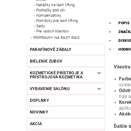
Natáčky na lash lifting
Podložky pod oči
Kompenzátory
Pomôcky pre lash lifting
POPIS
Sady
Pre vašich klientov
ZNAČK
PRÍPRAVKY NA RAST RIAS
DISKU
PARAFÍNOVÉ ZÁBALY
HODNO
BIELENIE ZUBOV
Všestra
KOZMETICKÉ PRÍSTROJE A
PRÍSTROJOVÁ KOZMETIKA
Farbe
výsle
VYBAVENIE SALÓNU
Odstr
rias 
DOPLNKY
Korek
aplik
NOVINKY
Akéko
AKCIA
Ďalšie 