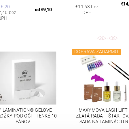
€14
16,20
€11,63 bez
od
€9,10
7,40 bez
DPH
DPH
DOPRAVA ZADARMO
 LAMINATION® GÉLOVÉ
MAXYMOVA LASH LIFT 
OŽKY POD OČI - TENKÉ 10
ZLATÁ RADA – ŠTARTOV
PÁROV
SADA NA LAMINÁCIU R