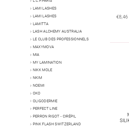
L.C.P.PARIS
LAMI LASHES
LAMI LASHES
€8,46
LAMITTA
LASH ALCHEMY AUSTRALIA
LE CLUB DES PROFESSIONNELS
MAXYMOVA
MIA
MY LAMINATION
NIKK MOLE
NKIM
NOEMI
OKO
OLIGODERMIE
PERFECT LINE
PERRON RIGOT - CIRÉPIL
SIL
PINK FLASH SWITZERLAND