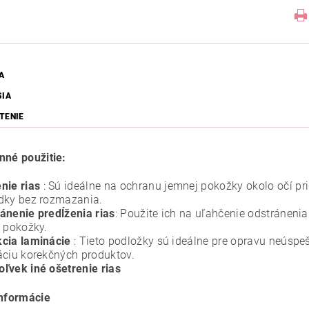
A
SIA
TENIE
nné použitie:
nie rias
: Sú ideálne na ochranu jemnej pokožky okolo očí pri 
dky bez rozmazania.
ánenie predĺženia rias
: Použite ich na uľahčenie odstráneni
a pokožky.
cia laminácie
: Tieto podložky sú ideálne pre opravu neúspe
áciu korekčných produktov.
ľvek iné ošetrenie rias
informácie