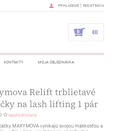
|
PRIHLÁSENIE
REGISTRÁCIA
0
€0
KONTAKTY
MOJA OBJEDNÁVKA
mova Relift trblietavé
čky na lash lifting 1 pár
Neohodnotené
natáčky MAXYMOVA vynikajú svojou mäkkosťou a