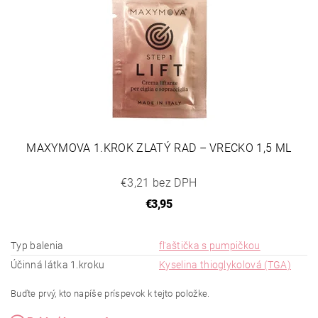
MAXYMOVA 1.KROK ZLATÝ RAD – VRECKO 1,5 ML
€3,21 bez DPH
€3,95
Typ balenia
fľaštička s pumpičkou
Účinná látka 1.kroku
Kyselina thioglykolová (TGA)
Buďte prvý, kto napíše príspevok k tejto položke.