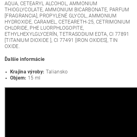
AQUA, CETEARYL ALCOHOL, AMMONIUM
THIOGLYCOLATE, AMMONIUM BICARBONATE, PARFUM
[FRAGRANCIA], PROPYLENÉ GLYCOL, AMMONIUM
HYDROXIDE, CARAMEL, CETEARETH-25, CETRIMONIUM
CHLORIDE, PHE LUORPHLOGOPITE,
ETHYLHEXYLGLYCERÍN, TETRASODIUM EDTA, CI 77891
[TITANIUM DIOXIDE ], CI 77491 [IRON OXIDES], TIN
OXIDE.
Ďalšie informácie
Krajina výroby:
Taliansko
Objem:
15 ml