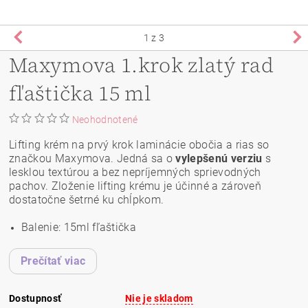
1
z 3
Maxymova 1.krok zlatý rad
fľaštička 15 ml
Neohodnotené
Lifting krém na prvý krok laminácie obočia a rias so
značkou Maxymova. Jedná sa o
vylepšenú verziu
s
lesklou textúrou a bez nepríjemných sprievodných
pachov. Zloženie lifting krému je účinné a zároveň
dostatočne šetrné ku chĺpkom.
Balenie: 15ml fľaštička
Prečítať viac
Dostupnosť
Nie je skladom