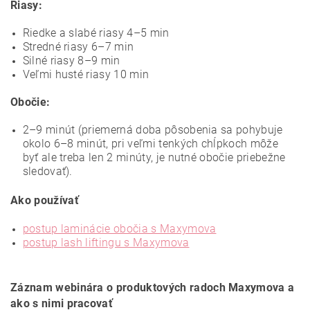
Riasy:
Riedke a slabé riasy 4–5 min
Stredné riasy 6–7 min
Silné riasy 8–9 min
Veľmi husté riasy 10 min
Obočie:
2–9 minút (priemerná doba pôsobenia sa pohybuje
okolo 6–8 minút, pri veľmi tenkých chĺpkoch môže
byť ale treba len 2 minúty, je nutné obočie priebežne
sledovať).
Ako používať
postup laminácie obočia s Maxymova
postup lash liftingu s Maxymova
Záznam webinára o produktových radoch Maxymova a
ako s nimi pracovať