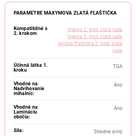
PARAMETRE MAXYMOVA ZLATÁ FĽAŠTIČKA
Kompatibilné s
Vrecko 2. krok zlatá rada
2. krokom
Vrecka 2. krok zlatá rada
Airless fľaštička 2. krok zlatá
rada
Účinná látka 1.
TGA
kroku
Vhodné na
Áno
Nadvihovanie
mihalníc:
Vhodné na
Áno
Lamináciu
obočia:
Sila:
Stredne silný