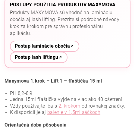
POSTUPY POUŽITIA PRODUKTOV MAXYMOVA
Produkty MAXYMOVA sú vhodné na lamináciu
obočia aj lash lifting. Prezrite si podrobné návody
krok za krokom pre správnu profesionálnu
aplikáciu.
Postup laminácie obočia
Postup lash liftingu
Maxymova 1.krok – Lift 1 – fľaštička 15 ml
PH 8,2-8,9
Jedna 15ml fľaštička vyjde na viac ako 40 ošetrení.
Vždy používajte iba s
2. krokom
od rovnakej značky.
K dispozícii je aj
balenie v 1,5ml sáčkoch
.
Orientačná doba pôsobenia