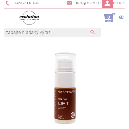
+420 731 514 401
INFO@KOZMETICKYOBCHOD.SK
0
€0