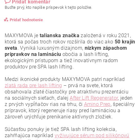
Pridať komentár
Buďte prvý, kto napíše príspevok k tejto položke.
Pridať hodnotenie
MAXYMOVA je
talianska značka
založená v roku 2021,
ktorá sa počas troch rokov rozšírila do viac ako
50 krajín
sveta
. Vyniká luxusným dizajnom,
nízkym zápachom
prípravkov na lamináciu
obočia a lash lifting,
ekologickým prístupom a tiež inovatívnym radom
produktov pre SPA lash lifting.
Medzi ikonické produkty MAXYMOVA patrí napríklad
zlatá rada pre lash lifting
– prvá na svete, ktorá
obsahovala zlaté čiastočky pre atraktívnu prezentáciu
na sociálnych sieťach, ďalej
After Lift Regenerator
, jeden
z prvých vypĺňačov rias na trhu, či
Amino Prep
, špeciálny
prípravok, ktorý regeneruje riasy pred lamináciou a
zároveň urýchľuje prenikanie aktívnych zložiek.
Vložením hodnotenie súhlasíte s
podmienkami ochrany
osobných údajov
.
Súčasťou ponuky je tiež SPA lash lifting kolekcia,
zahŕňajúca napríklad
vyživujúce sérum pod silikónovú