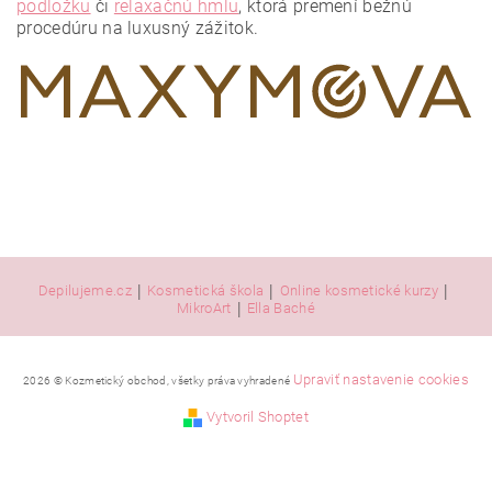
podložku
či
relaxačnú hmlu
, ktorá premení bežnú
procedúru na luxusný zážitok.
|
|
|
Depilujeme.cz
Kosmetická škola
Online kosmetické kurzy
|
MikroArt
Ella Baché
Upraviť nastavenie cookies
2026 © Kozmetický obchod, všetky práva vyhradené
Vytvoril Shoptet