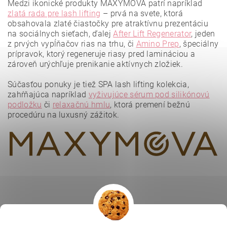
Medzi ikonické produkty MAXYMOVA patrí napríklad
zlatá rada pre lash lifting
– prvá na svete, ktorá
obsahovala zlaté čiastočky pre atraktívnu prezentáciu
na sociálnych sieťach, ďalej
After Lift Regenerator
, jeden
z prvých vypĺňačov rias na trhu, či
Amino Prep
, špeciálny
prípravok, ktorý regeneruje riasy pred lamináciou a
zároveň urýchľuje prenikanie aktívnych zložiek.
Vložením hodnotenie súhlasíte s
podmienkami ochrany
osobných údajov
.
Súčasťou ponuky je tiež SPA lash lifting kolekcia,
zahŕňajúca napríklad
vyživujúce sérum pod silikónovú
podložku
či
relaxačnú hmlu
, ktorá premení bežnú
procedúru na luxusný zážitok.