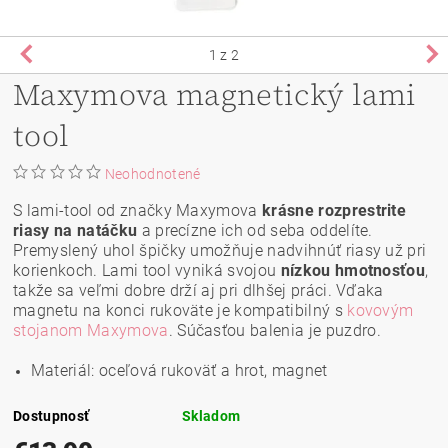
1
z 2
Maxymova magnetický lami
tool
Neohodnotené
S lami-tool od značky Maxymova
krásne rozprestrite
riasy na natáčku
a precízne ich od seba oddelíte.
Premyslený uhol špičky umožňuje nadvihnúť riasy už pri
korienkoch. Lami tool vyniká svojou
nízkou hmotnosťou
,
takže sa veľmi dobre drží aj pri dlhšej práci. Vďaka
magnetu na konci rukoväte je kompatibilný s
kovovým
stojanom Maxymova
. Súčasťou balenia je puzdro.
Materiál: oceľová rukoväť a hrot, magnet
Dostupnosť
Skladom