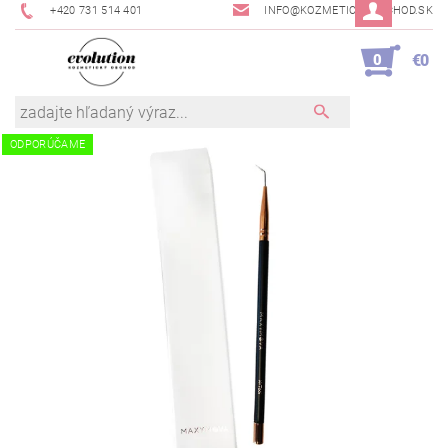
+420 731 514 401
INFO@KOZMETICKYOBCHOD.SK
0
€0
ODPORÚČAME