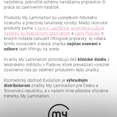
natočenia, pokročilé schémy nanášania prípravkov či
práca so zakrivením natáčok.
Produkty My Lamination sú výsledkom hlbokého
výskumu a precíznej talianskej výroby. Medzi ikonické
produkty patria
Vitamin LashBrow
,
originálne ružové
natáčky so špeciálnym zakrivením
a
Lami Powder
, s
ktorým môžete zahustiť liftingové prípravky. Aj vďaka
týmto inováciám získala značka
najviac ocenení
v
odbore
lash liftingu na svete.
Vložením hodnotenie súhlasíte s
podmienkami ochrany
osobných údajov
.
Kvalitu My Lamination potvrdzujú tiež
klinické štúdie
z
lekárskeho inštitútu v Padove, ktoré preukázali výrazné
zosilnenie rias po ošetrení produktmi tejto značky.
Kozmetický obchod Evolution je
výhradným
distribútorom
značky My Lamination pre Českú a
Slovenskú republiku, a v našom tíme pôsobia oficiálne
trénerky My Lamination.