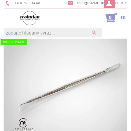
+420 731 514 401
INFO@KOZMETICKYOBCHOD.SK
0
€0
ODPORÚČAME