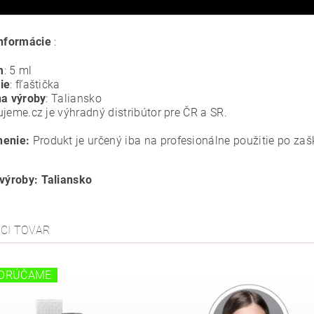
informácie
:
m
: 5 ml
ie
: fľaštička
na výroby
: Taliansko
ujeme.cz je výhradný distribútor pre ČR a SR.
nenie:
Produkt je určený iba na profesionálne použitie po zaš
 výroby: Taliansko
ACI TOVAR
ORÚČAME