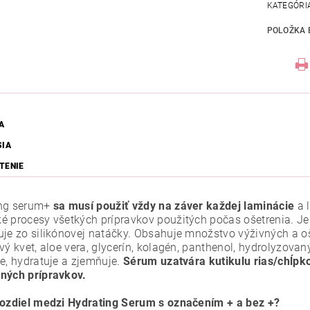
KATEGÓRI
POLOŽKA 
A
SIA
TENIE
ing serum+
sa musí použiť vždy na záver každej laminácie
a l
 procesy všetkých prípravkov použitých počas ošetrenia. Je ur
je zo silikónovej natáčky. Obsahuje množstvo výživných a ošet
vý kvet, aloe vera, glycerín, kolagén, panthenol, hydrolyzovan
je, hydratuje a zjemňuje.
Sérum uzatvára kutikulu rias/chĺpk
ných prípravkov.
rozdiel medzi Hydrating Serum s označením + a bez +?