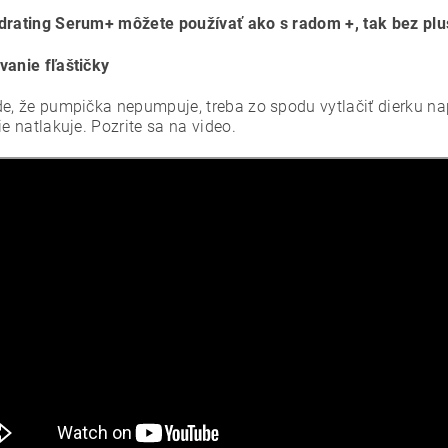
drating Serum+ môžete používať ako s radom +, tak bez plu
vanie fľaštičky
de, že pumpička nepumpuje, treba zo spodu vytlačiť dierku na
ie natlakuje. Pozrite sa na video.