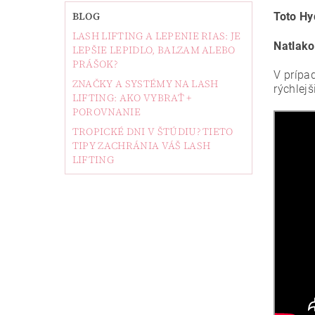
BLOG
Toto Hy
LASH LIFTING A LEPENIE RIAS: JE
Natlako
LEPŠIE LEPIDLO, BALZAM ALEBO
PRÁŠOK?
V prípa
ZNAČKY A SYSTÉMY NA LASH
rýchlejš
LIFTING: AKO VYBRAŤ +
POROVNANIE
TROPICKÉ DNI V ŠTÚDIU? TIETO
TIPY ZACHRÁNIA VÁŠ LASH
LIFTING