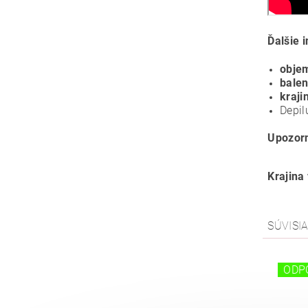
Ďalšie 
obje
balen
kraji
Depil
Upozor
Krajina
SÚVISI
ODP