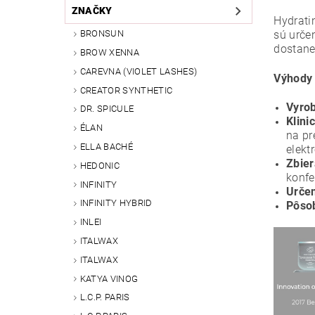
ZNAČKY
Hydrati
sú urče
BRONSUN
dostane
BROW XENNA
CAREVNA (VIOLET LASHES)
Výhody
CREATOR SYNTHETIC
Vyrob
DR. SPICULE
Klini
ÉLAN
na pr
ELLA BACHÉ
elekt
Zbier
HEDONIC
konfe
INFINITY
Určen
INFINITY HYBRID
Pôsob
INLEI
ITALWAX
ITALWAX
KATYA VINOG
L.C.P. PARIS