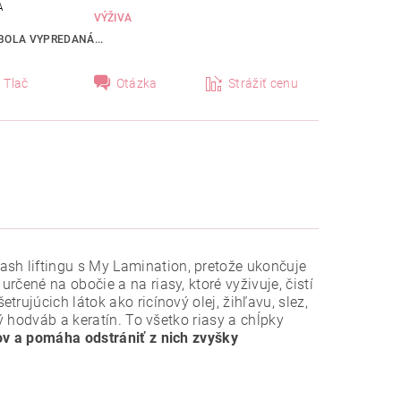
A
VÝŽIVA
BOLA VYPREDANÁ...
Tlač
Otázka
Strážiť cenu
ash liftingu s My Lamination, pretože ukončuje
čené na obočie a na riasy, ktoré vyživuje, čistí
rujúcich látok ako ricínový olej, žihľavu, slez,
ý hodváb a keratín. To všetko riasy a chĺpky
ov a pomáha odstrániť z nich zvyšky