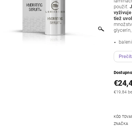
laminač
použiť.
J
vyživuje
tiež uvo
množstvo
glycerín
baleni
Prečít
Dostupno
€24,
€19
KÓD TOVA
ZNAČKA