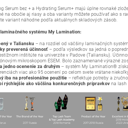
ng Serum bez + a Hydrating Serum+ majú úplne rovnaké zloženi
né na obočie aj riasy a oba varianty môžete používať ako s ra
te variant náhodne podľa aktuálnych skladových zásob.
 laminačného systému My Lamination:
ený v Taliansku
– na rozdiel od väčšiny laminačných systémo
cky preverená účinnosť
– podľa výsledkov sa jedná o popredn
estížnom inštitúte na univerzite v Padove (Taliansku). Účinn
rónovým mikroskopom ESEM. Bolo zaznamenané výrazné zosil
a jedno ocenenie za druhým
– systém My Lamination® získa
renciách viac ako 95 ocenení po celom svete vrátane niekoľ
ý iba na profesionálne použitie
– reflektuje potreby a zručno
í rýchlejšie ako väčšina konkurenčných prípravkov
na lash l