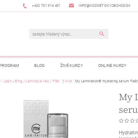
+420 731 514 401
INFO@KOZMETICKYOBCHOD.SK
 PROGRAM
BLOG
ŽIVÉ KURZY
ONLINE KURZY
y
Lash Lifting / Laminácia rias / Filler
3.krok
My Lamination® Hydrating serum fľašt
My 
seru
Hydrati