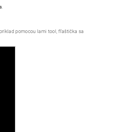
s
.
príklad pomocou lami tool, fľaštička sa