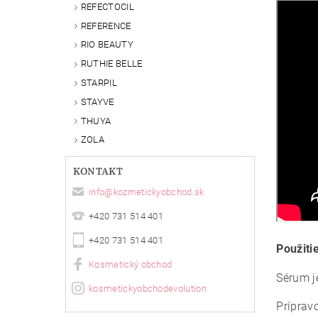
REFECTOCIL
REFERENCE
RIO BEAUTY
RUTHIE BELLE
STARPIL
STAYVE
THUYA
ZOLA
KONTAKT
info
@
kozmetickyobchod.sk
+420 731 514 401
+420 731 514 401
Použiti
Kosmetický obchod
Sérum je
kosmetickyobchodevolution
Príprav