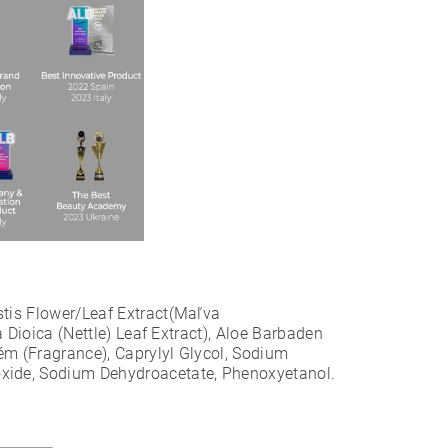
stis Flower/Leaf Extract(Maľva
a Dioica (Nettle) Leaf Extract), Aloe Barbaden
fém (Fragrance), Caprylyl Glycol, Sodium
oxide, Sodium Dehydroacetate, Phenoxyetanol.