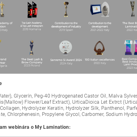
e
ater), Glycerín, Peg-40 Hydrogenated Castor Oil, Malva Sylve
is(Mallow) Flower/Leaf Extract), UrticaDioica Let Extrct (Urtic
Collagen, Hydrolyzer Keratín, Hydrolyzer Silk, Panthenol, Par
te, Chlorphenesin, Propylene Glycol, Carbomer, Sodium Hydr
am webinára o My Lamination: