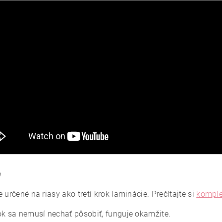
e
 určené na riasy ako tretí krok laminácie. Prečítajte si
komple
ok sa nemusí nechať pôsobiť, funguje okamžite.