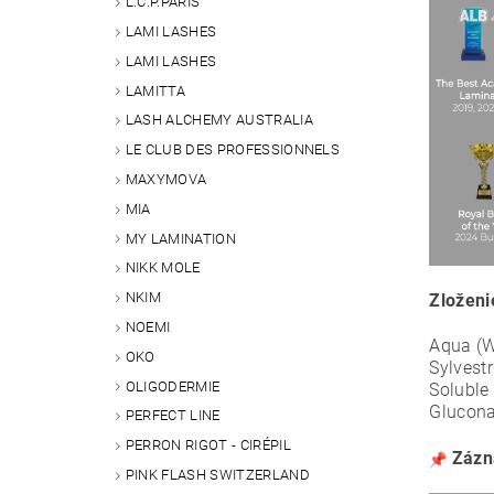
L.C.P.PARIS
LAMI LASHES
LAMI LASHES
LAMITTA
LASH ALCHEMY AUSTRALIA
LE CLUB DES PROFESSIONNELS
MAXYMOVA
MIA
MY LAMINATION
NIKK MOLE
NKIM
Zloženi
NOEMI
Aqua (W
OKO
Sylvestr
OLIGODERMIE
Soluble 
Glucona
PERFECT LINE
PERRON RIGOT - CIRÉPIL
Zázn
PINK FLASH SWITZERLAND