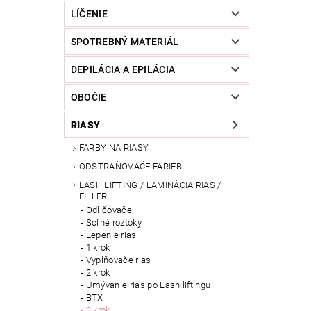
LÍČENIE
SPOTREBNÝ MATERIÁL
DEPILÁCIA A EPILÁCIA
OBOČIE
RIASY
FARBY NA RIASY
ODSTRAŇOVAČE FARIEB
LASH LIFTING / LAMINÁCIA RIAS /
FILLER
Odličovače
Soľné roztoky
Lepenie rias
1.krok
Vyplňovače rias
2.krok
Umývanie rias po Lash liftingu
BTX
3.krok