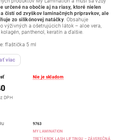
ných produktov My Lamination a musí sa vždy
e určené na obočie aj na riasy, ktoré nielen
 a čistí od zvyškov laminačných prípravkov, ale
ľňuje zo silikónovej natáčky
. Obsahuje
 výživných a ošetrujúcich látok – aloe vera,
, kolagén, panthenol, keratín a ďalšie.
e: fľaštička 5 ml
ať viac
sť
Nie je skladom
40
,84 bez DPH
RU
9763
MY LAMINATION
TRETÍ KROK LASH LIFTINGU – ZÁVEREČNÁ