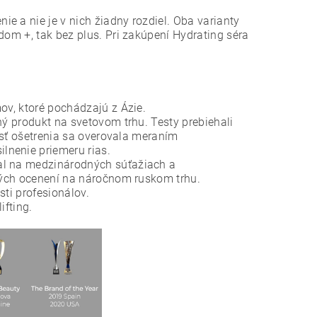
e a nie je v nich žiadny rozdiel. Oba varianty
dom +, tak bez plus. Pri zakúpení Hydrating séra
v, ktoré pochádzajú z Ázie.
ý produkt na svetovom trhu. Testy prebiehali
osť ošetrenia sa overovala meraním
nenie priemeru rias.
l na medzinárodných súťažiach a
kých ocenení na náročnom ruskom trhu.
sti profesionálov.
ifting.