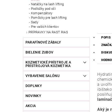
Natáčky na lash lifting
Podložky pod oči
Kompenzátory
Pomôcky pre lash lifting
Sady
Pre vašich klientov
PRÍPRAVKY NA RAST RIAS
POPIS
PARAFÍNOVÉ ZÁBALY
ZNAČK
BIELENIE ZUBOV
DISKU
HODNO
KOZMETICKÉ PRÍSTROJE A
PRÍSTROJOVÁ KOZMETIKA
Hydrat
VYBAVENIE SALÓNU
chemické
a uvoľňu
DOPLNKY
ibišteko
posilňu
NOVINKY
laminač
AKCIA
Aký je 