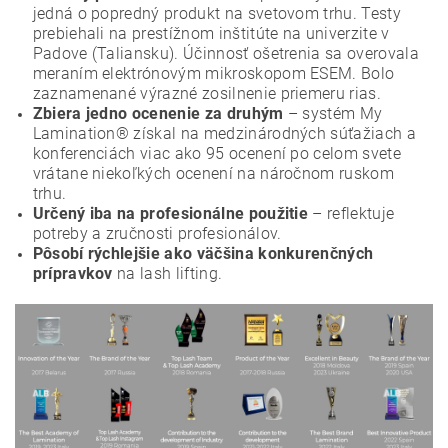
jedná o popredný produkt na svetovom trhu. Testy
prebiehali na prestížnom inštitúte na univerzite v
Padove (Taliansku). Účinnosť ošetrenia sa overovala
meraním elektrónovým mikroskopom ESEM. Bolo
zaznamenané výrazné zosilnenie priemeru rias.
Zbiera jedno ocenenie za druhým
– systém My
Lamination® získal na medzinárodných súťažiach a
konferenciách viac ako 95 ocenení po celom svete
vrátane niekoľkých ocenení na náročnom ruskom
trhu.
Určený iba na profesionálne použitie
– reflektuje
potreby a zručnosti profesionálov.
Pôsobí rýchlejšie ako väčšina konkurenčných
prípravkov
na lash lifting.