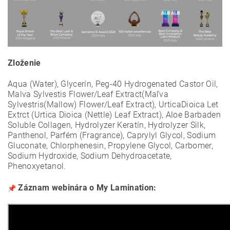
Zloženie
Aqua (Water), Glycerín, Peg-40 Hydrogenated Castor Oil,
Malva Sylvestis Flower/Leaf Extract(Maľva
Sylvestris(Mallow) Flower/Leaf Extract), UrticaDioica Let
Extrct (Urtica Dioica (Nettle) Leaf Extract), Aloe Barbaden
Soluble Collagen, Hydrolyzer Keratín, Hydrolyzer Silk,
Panthenol, Parfém (Fragrance), Caprylyl Glycol, Sodium
Gluconate, Chlorphenesin, Propylene Glycol, Carbomer,
Sodium Hydroxide, Sodium Dehydroacetate,
Phenoxyetanol.
Záznam webinára o My Lamination: