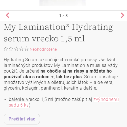
1
z 8
My Lamination® Hydrating
serum vrecko 1,5 ml
Neohodnotené
Hydrating Serum ukončuje chemické procesy všetkých
laminačných produktov My Lamination a musí sa vždy
použiť. Je určené
na obočie aj na riasy a môžete ho
používať ako s radom +, tak bez plus
. Sérum obsahuje
množstvo výživných a ošetrujúcich látok – aloe vera,
glycerín, kolagén, panthenol, keratín a ďalšie.
balenie: vrecko 1,5 ml (možno zakúpiť aj
zvýhodnenú
sadu 5 ks
)
Prečítať viac