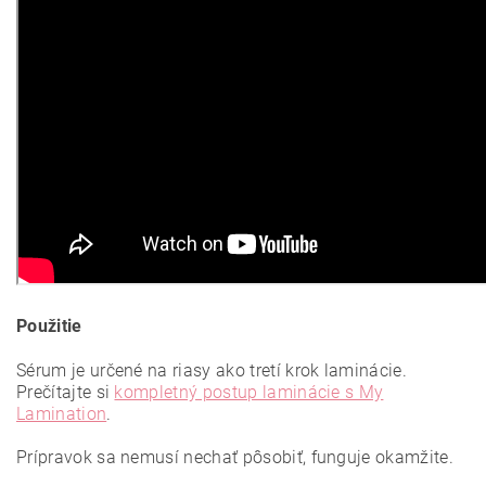
Použitie
Sérum je určené na riasy ako tretí krok laminácie.
Prečítajte si
kompletný postup laminácie s My
Lamination
.
Prípravok sa nemusí nechať pôsobiť, funguje okamžite.