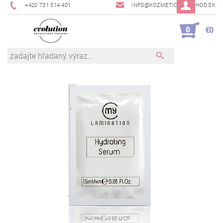
+420 731 514 401
INFO@KOZMETICKYOBCHOD.SK
0
€0