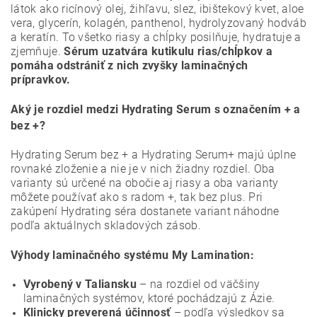
látok ako ricínový olej, žihľavu, slez, ibištekový kvet, aloe
vera, glycerín, kolagén, panthenol, hydrolyzovaný hodváb
a keratín. To všetko riasy a chĺpky posilňuje, hydratuje a
zjemňuje.
Sérum uzatvára kutikulu rias/chĺpkov a
pomáha odstrániť z nich zvyšky laminačných
prípravkov.
Aký je rozdiel medzi Hydrating Serum s označením + a
bez +?
Hydrating Serum bez + a Hydrating Serum+ majú úplne
rovnaké zloženie a nie je v nich žiadny rozdiel. Oba
varianty sú určené na obočie aj riasy a oba varianty
môžete používať ako s radom +, tak bez plus. Pri
zakúpení Hydrating séra dostanete variant náhodne
podľa aktuálnych skladových zásob.
Výhody laminačného systému My Lamination:
Vyrobený v Taliansku
– na rozdiel od väčšiny
laminačných systémov, ktoré pochádzajú z Ázie.
Klinicky preverená účinnosť
– podľa výsledkov sa