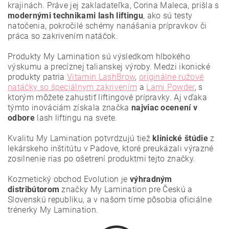
krajinách. Práve jej zakladateľka, Corina Maleca, prišla s
modernými technikami lash liftingu
, ako sú testy
natočenia, pokročilé schémy nanášania prípravkov či
práca so zakrivením natáčok.
Produkty My Lamination sú výsledkom hlbokého
výskumu a precíznej talianskej výroby. Medzi ikonické
produkty patria
Vitamin LashBrow
,
originálne ružové
natáčky so špeciálnym zakrivením
a
Lami Powder
, s
ktorým môžete zahustiť liftingové prípravky. Aj vďaka
týmto inováciám získala značka
najviac ocenení
v
odbore
lash liftingu na svete.
Vložením hodnotenie súhlasíte s
podmienkami ochrany
osobných údajov
.
Kvalitu My Lamination potvrdzujú tiež
klinické štúdie
z
lekárskeho inštitútu v Padove, ktoré preukázali výrazné
zosilnenie rias po ošetrení produktmi tejto značky.
Kozmetický obchod Evolution je
výhradným
distribútorom
značky My Lamination pre Českú a
Slovenskú republiku, a v našom tíme pôsobia oficiálne
trénerky My Lamination.