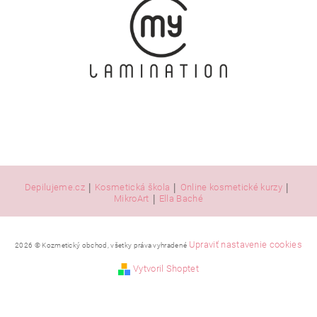
|
|
|
Depilujeme.cz
Kosmetická škola
Online kosmetické kurzy
|
MikroArt
Ella Baché
Upraviť nastavenie cookies
2026 © Kozmetický obchod, všetky práva vyhradené
Vytvoril Shoptet