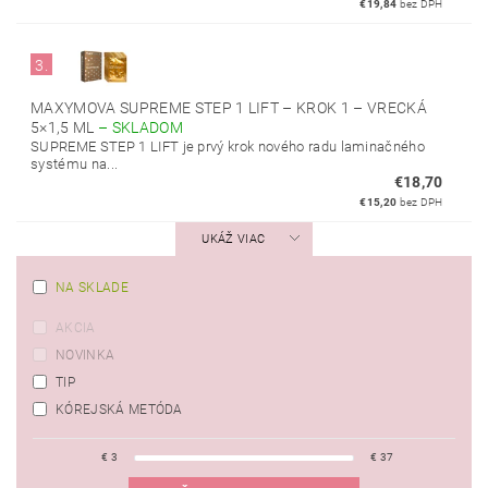
€19,84
bez DPH
3.
MAXYMOVA SUPREME STEP 1 LIFT – KROK 1 – VRECKÁ
5×1,5 ML
–
SKLADOM
SUPREME STEP 1 LIFT je prvý krok nového radu laminačného
systému na...
€18,70
€15,20
bez DPH
UKÁŽ VIAC
NA SKLADE
AKCIA
NOVINKA
TIP
KÓREJSKÁ METÓDA
€
3
€
37