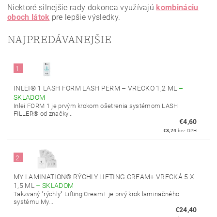
Niektoré silnejšie rady dokonca využívajú
kombináciu
oboch látok
pre lepšie výsledky.
NAJPREDÁVANEJŠIE
1.
INLEI® 1 LASH FORM LASH PERM – VRECKO 1,2 ML
–
SKLADOM
Inlei FORM 1 je prvým krokom ošetrenia systémom LASH
FILLER® od značky...
€4,60
€3,74
bez DPH
2.
MY LAMINATION® RÝCHLY LIFTING CREAM+ VRECKÁ 5 X
1,5 ML
–
SKLADOM
Takzvaný "rýchly" Lifting Cream+ je prvý krok laminačného
systému My...
€24,40