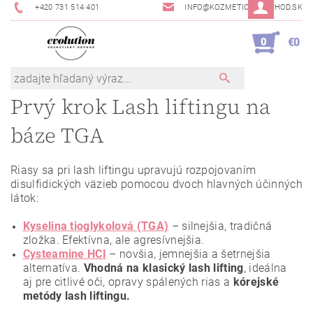
+420 731 514 401
INFO@KOZMETICKYOBCHOD.SK
0
€0
Prvý krok Lash liftingu na
báze TGA
Riasy sa pri lash liftingu upravujú rozpojovaním
disulfidických väzieb pomocou dvoch hlavných účinných
látok:
Kyselina tioglykolová (TGA)
– silnejšia, tradičná
zložka. Efektívna, ale agresívnejšia.
Cysteamine HCI
– novšia, jemnejšia a šetrnejšia
alternatíva.
Vhodná na klasický lash lifting
, ideálna
aj pre citlivé oči, opravy spálených rias a
kórejské
metódy lash liftingu.