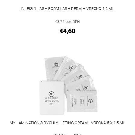
INLEI® 1 LASH FORM LASH PERM – VRECKO 1,2 ML
€3,74 bez DPH
€4,60
MY LAMINATION® RÝCHLY LIFTING CREAM+ VRECKÁ 5 X 1,5 ML