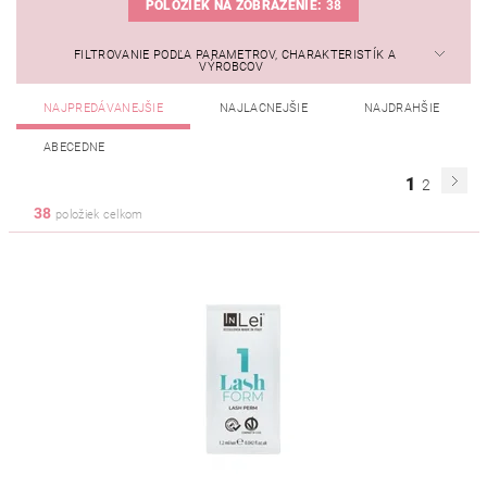
POLOŽIEK NA ZOBRAZENIE:
38
FILTROVANIE PODĽA PARAMETROV, CHARAKTERISTÍK A
VÝROBCOV
NAJPREDÁVANEJŠIE
NAJLACNEJŠIE
NAJDRAHŠIE
ABECEDNE
1
2
38
položiek celkom