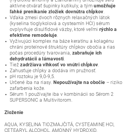
aktívne otvárať šupinky kutikuly, a tým
umožňuje
ľahké prenikanie zložiek dovnútra chĺpkov
.
Vďaka zmesi dvoch rôznych relaxačných látok
(kyselina tioglykolová a cysteamín HCl) sérum
ovplyvňuje disulfidové väzby, ktoré veľmi
rýchlo a
efektívne remodeluje
.
Vyživujúci komplex na báze keratínu a kolagénu
chráni proteínové štruktúry chĺpkov obočia a rias
počas procedúry tvarovania,
zabraňuje ich
dehydratácii a lámavosti
.
Tiež
zadržiava vlhkosť vo vnútri chĺpkov
.
Zahusťuje chĺpky a dodáva im pružnosť.
pH roztoku je 9,0-9,5.
Určené iba na riasy.
Nepoužívajte na obočie
– riziko
zafarbenia kože.
Sérum 1 používajte iba v kombinácii so Sérom 2
SUPERSONIC a Multivitorom.
Zloženie
AQUA, KYSELINA TIOZMAJČITÁ, CYSTEAMINE HCI,
CETEARYL ALCOHOL, AMONNÝ HYDROXID,