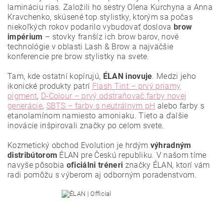
lamináciu rias. Založili ho sestry Olena Kurchyna a Anna
Kravchenko, skúsené top stylistky, ktorým sa počas
niekoľkých rokov podarilo vybudovať doslova
brow
impérium
– stovky franšíz ich brow barov, nové
technológie v oblasti Lash & Brow a najväčšie
konferencie pre brow stylistky na svete.
Tam, kde ostatní kopírujú,
ÉLAN inovuje
. Medzi jeho
ikonické produkty patrí
Flash Tint – prvý priamy
pigment
,
D-Colour – prvý odstraňovač farby novej
generácie
,
SBTS – farby s neutrálnym pH
alebo farby s
etanolamínom namiesto amoniaku. Tieto a ďalšie
Vložením hodnotenie súhlasíte s
podmienkami ochrany
osobných údajov
.
inovácie inšpirovali značky po celom svete.
Kozmetický obchod Evolution je hrdým
výhradným
distribútorom
ÉLAN pre Českú republiku. V našom tíme
navyše pôsobia
oficiálni tréneri
značky ÉLAN, ktorí vám
radi pomôžu s výberom aj odborným poradenstvom.