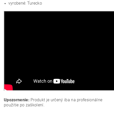
vyrobené: Turecko
Upozornenie:
Produkt je určený iba na profesionálne
použitie po zaškolení.