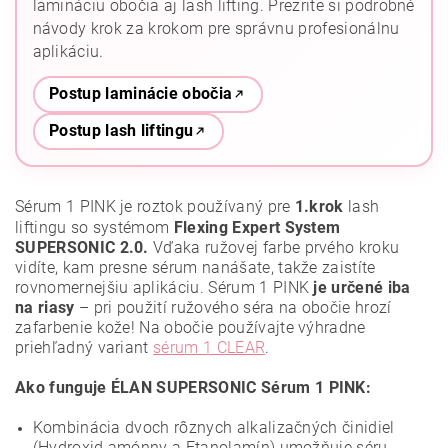
lamináciu obočia aj lash lifting. Prezrite si podrobné
návody krok za krokom pre správnu profesionálnu
aplikáciu.
Postup laminácie obočia
Postup lash liftingu
Sérum 1 PINK je roztok používaný pre
1.krok
lash
liftingu so systémom
Flexing Expert System
SUPERSONIC 2.0.
Vďaka ružovej farbe prvého kroku
vidíte, kam presne sérum nanášate, takže zaistíte
rovnomernejšiu aplikáciu. Sérum 1 PINK
je určené iba
na riasy
– pri použití ružového séra na obočie hrozí
zafarbenie kože! Na obočie používajte výhradne
priehľadný variant
sérum 1 CLEAR
.
Ako funguje ÉLAN SUPERSONIC Sérum 1 PINK:
Kombinácia dvoch rôznych alkalizačných činidiel
(Hydroxid amónny a Etanolamín) umožňuje séru