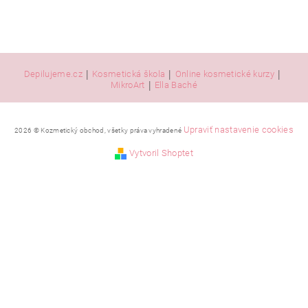
|
|
|
Depilujeme.cz
Kosmetická škola
Online kosmetické kurzy
|
MikroArt
Ella Baché
Upraviť nastavenie cookies
2026 © Kozmetický obchod, všetky práva vyhradené
Vytvoril Shoptet