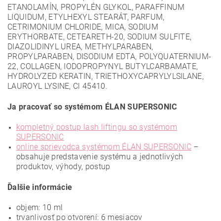
ETANOLAMÍN, PROPYLÉN GLYKOL, PARAFFINUM
LIQUIDUM, ETYLHEXYL STEARÁT, PARFUM,
CETRIMONIUM CHLORIDE, MICA, SODIUM
ERYTHORBATE, CETEARETH-20, SODIUM SULFITE,
DIAZOLIDINYL UREA, METHYLPARABEN,
PROPYLPARABEN, DISODIUM EDTA, POLYQUATERNIUM-
22, COLLAGEN, IODOPROPYNYL BUTYLCARBAMATE,
HYDROLYZED KERATIN, TRIETHOXYCAPRYLYLSILANE,
LAUROYL LYSINE, Cl 45410.
J
a pracovať so systémom ÉLAN SUPERSONIC
kompletný postup lash liftingu so systémom
SUPERSONIC
online sprievodca systémom ÉLAN SUPERSONIC
–
obsahuje predstavenie systému a jednotlivých
produktov, výhody, postup
Ďalšie informácie
objem: 10 ml
trvanlivosť po otvorení: 6 mesiacov