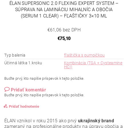
ÉLAN SUPERSONIC 2.0 FLEXING EXPERT SYSTEM –
SÚPRAVA NA LAMINÁCIU MIHALNÍC A OBOČIA
(SERUM 1 CLEAR) – FĽAŠTIČKY 3×10 ML
€61,06 bez DPH
€75,10
Typ balenia
fľaštička s pumpičkou
Účinná látka 1.kroku
Kombinácia (TGA + Cysteamine
HCI)
Buďte prvý, kto napíše príspevok k tejto položke.
Pridať komentár
Buďte prvý, kto napíše príspevok k tejto položke.
Pridať hodnotenie
ÉLAN vznikol v roku 2015 ako prvý
ukrajinský brand
zameraný na profesionálne produkty na úpravu obočia a