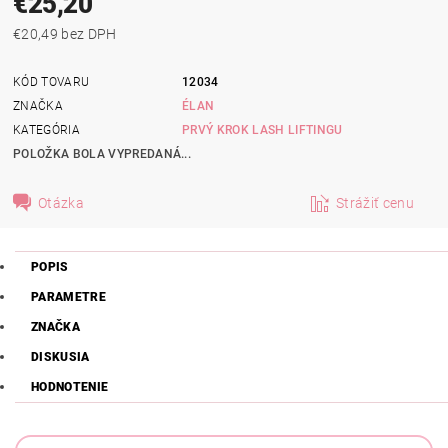
€25,20
€20,49 bez DPH
KÓD TOVARU
12034
ZNAČKA
ÉLAN
KATEGÓRIA
PRVÝ KROK LASH LIFTINGU
POLOŽKA BOLA VYPREDANÁ...
Otázka
Strážiť cenu
POPIS
PARAMETRE
ZNAČKA
DISKUSIA
HODNOTENIE