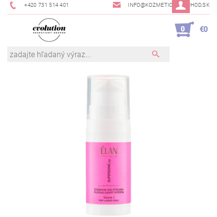
+420 731 514 401
INFO@KOZMETICKYOBCHOD.SK
0
€0