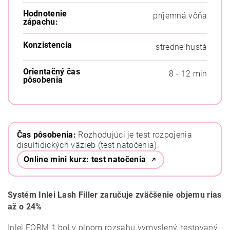
Hodnotenie
príjemná vôňa
zápachu:
Konzistencia
stredne hustá
Orientačný čas
8 - 12 min
pôsobenia
Čas pôsobenia:
Rozhodujúci je test rozpojenia
disulfidických väzieb (test natočenia).
Online mini kurz: test natočenia
Systém Inlei Lash Filler zaručuje zväčšenie objemu rias
až o 24%
Inlei FORM 1 bol v plnom rozsahu vymyslený, testovaný