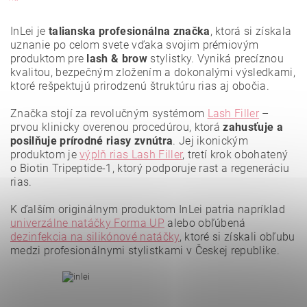
InLei je
talianska profesionálna značka
, ktorá si získala
uznanie po celom svete vďaka svojim prémiovým
produktom pre
lash & brow
stylistky. Vyniká precíznou
kvalitou, bezpečným zložením a dokonalými výsledkami,
ktoré rešpektujú prirodzenú štruktúru rias aj obočia.
Značka stojí za revolučným systémom
Lash Filler
–
prvou klinicky overenou procedúrou, ktorá
zahusťuje a
posilňuje prírodné riasy zvnútra
. Jej ikonickým
produktom je
výplň rias Lash Filler
, tretí krok obohatený
o Biotin Tripeptide-1, ktorý podporuje rast a regeneráciu
rias.
K ďalším originálnym produktom InLei patria napríklad
Vložením hodnotenie súhlasíte s
podmienkami ochrany
osobných údajov
.
univerzálne natáčky Forma UP
alebo obľúbená
dezinfekcia na silikónové natáčky
, ktoré si získali obľubu
medzi profesionálnymi stylistkami v Českej republike.