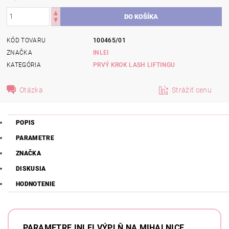
KÓD TOVARU
100465/01
ZNAČKA
INLEI
KATEGÓRIA
PRVÝ KROK LASH LIFTINGU
Otázka
Strážiť cenu
POPIS
PARAMETRE
ZNAČKA
DISKUSIA
HODNOTENIE
PARAMETRE INLEI VÝPLŇ NA MIHALNICE