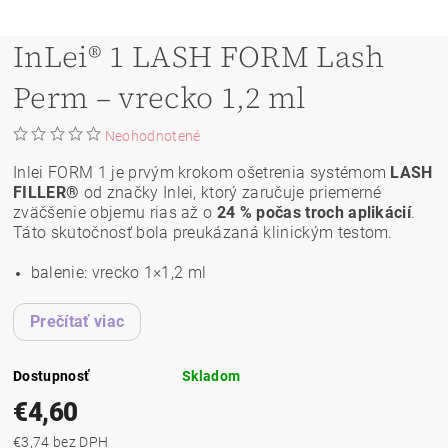
InLei® 1 LASH FORM Lash
Perm – vrecko 1,2 ml
Neohodnotené
Inlei FORM 1 je prvým krokom ošetrenia systémom
LASH
FILLER®
od značky Inlei, ktorý zaručuje priemerné
zväčšenie objemu rias až o
24 % počas troch aplikácií
.
Táto skutočnosť bola preukázaná klinickým testom.
balenie: vrecko 1×1,2 ml
Prečítať viac
Dostupnosť
Skladom
€4,60
€3,74 bez DPH