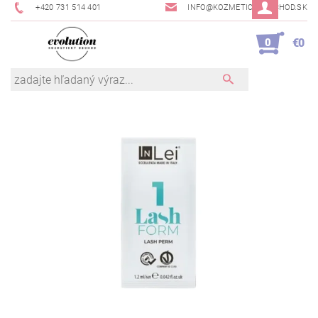
+420 731 514 401
INFO@KOZMETICKYOBCHOD.SK
0
€0