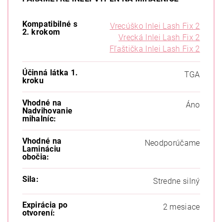
Kompatibilné s
Vrecúško Inlei Lash Fix 2
2. krokom
Vrecká Inlei Lash Fix 2
Fľaštička Inlei Lash Fix 2
Účinná látka 1.
TGA
kroku
Vhodné na
Áno
Nadvihovanie
mihalníc:
Vhodné na
Neodporúčame
Lamináciu
obočia:
Sila:
Stredne silný
Expirácia po
2 mesiace
otvorení: