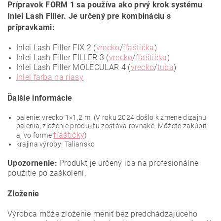
Prípravok FORM 1 sa používa ako prvý krok systému
Inlei Lash Filler. Je určený pre kombináciu s
prípravkami:
Inlei Lash Filler FIX 2 (
vrecko
/
fľaštička
)
Inlei Lash Filler FILLER 3 (
vrecko
/
fľaštička
)
Inlei Lash Filler MOLECULAR 4 (
vrecko
/
tuba
)
Inlei farba na riasy
Ďalšie informácie
balenie: vrecko 1×1,2 ml (V roku 2024 došlo k zmene dizajnu
balenia, zloženie produktu zostáva rovnaké. Môžete zakúpiť
fľaštičky
aj vo forme
)
krajina výroby: Taliansko
Upozornenie:
Produkt je určený iba na profesionálne
použitie po zaškolení.
Zloženie
Výrobca môže zloženie meniť bez predchádzajúceho