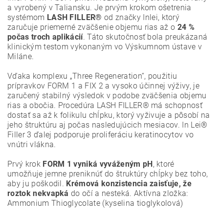
a vyrobený v Taliansku. Je prvým krokom ošetrenia
systémom
LASH FILLER®
od značky Inlei, ktorý
zaručuje priemerné zväčšenie objemu rias až o
24 %
počas troch aplikácií
. Táto skutočnosť bola preukázaná
klinickým testom vykonaným vo Výskumnom ústave v
Miláne.
Vďaka komplexu „Three Regeneration“, použitiu
prípravkov FORM 1
a FIX 2 a vysoko účinnej výživy, je
zaručený stabilný výsledok v podobe zväčšenia objemu
rias a obočia. Procedúra
LASH FILLER® má schopnosť
dostať sa až k folikulu chĺpku, ktorý vyživuje a pôsobí na
jeho štruktúru aj počas nasledujúcich mesiacov. In Lei®
Filler 3 ďalej podporuje proliferáciu keratinocytov vo
vnútri vlákna.
Prvý krok
FORM 1 vyniká vyváženým pH
, ktoré
umožňuje jemne preniknúť do štruktúry chĺpky bez toho,
aby ju poškodil.
Krémová konzistencia zaisťuje, že
roztok nekvapká
do očí a nesteká.
Aktívna zložka:
Ammonium Thioglycolate (kyselina tioglykolová)