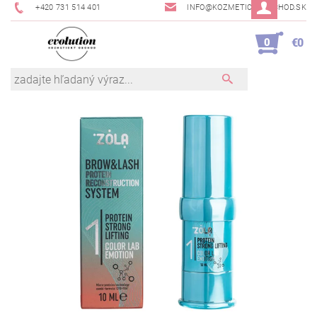
+420 731 514 401
INFO@KOZMETICKYOBCHOD.SK
0
€0