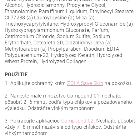
Alcohol, Hydroxid amónny, Propylene Glycol,
Ethanolamine, Paraffinum Liquidum, Ethylhexyl Stearate,
CI 77288 (a) Lauroyl Lysine (a) Mica (a)
Тriethoxycaprylylsilane, Hydroxypropyl Gluconamide (a)
Hydroxypropylammonium Gluconate, Parfum,
Cetrimonium Chloride, Sodium Sulfite, Sodium
Erythorbate, Ceteareth-20, Diazolidinyl Urea (a)
Methylparaben (a) Propylparaben, Disodium EDTA,
Polyquaternium-22, Hydrolyzed Keratin, Hydrolyzed
Wheat Protein, Hydrolyzed Collagen.
POUŽITIE
1. Aplikujte ochranný krém
ZOLA Save Skin
na pokožku.
2. Naneste malé množstvo Compound 01, nechajte
pôsobiť 2–6 minút podľa typu chĺpkov a požadovaného
výsledku. Odstráňte vlhkým tampónom.
3. Pokračujte aplikáciou
Compound 02
. Nechajte pôsobiť
vždy 7–8 minút nezávisle od typu chĺpkov. Odstráňte
vlhkým tampónom.