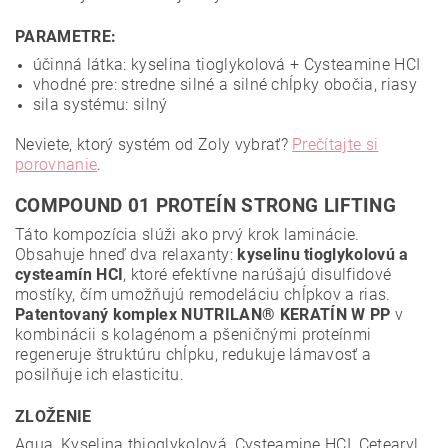
PARAMETRE:
účinná látka: kyselina tioglykolová + Cysteamine HCI
vhodné pre: stredne silné a silné chĺpky obočia, riasy
sila systému: silný
Neviete, ktorý systém od Zoly vybrať?
Prečítajte si
porovnanie
.
COMPOUND 01 PROTEÍN STRONG LIFTING
Táto kompozícia slúži ako prvý krok laminácie.
Obsahuje hneď dva relaxanty:
kyselinu tioglykolovú a
cysteamín HCI
, ktoré efektívne narúšajú disulfidové
mostíky, čím umožňujú remodeláciu chĺpkov a rias.
Patentovaný komplex NUTRILAN® KERATÍN W PP
v
kombinácii s kolagénom a pšeničnými proteínmi
regeneruje štruktúru chĺpku, redukuje lámavosť a
posilňuje ich elasticitu.
ZLOŽENIE
Aqua, Kyselina thioglykolová, Cysteamine HCI, Cetearyl