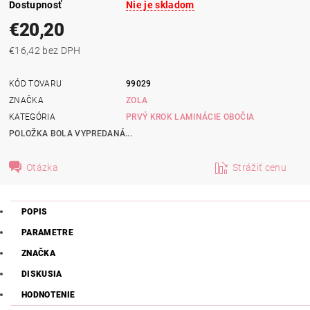
Dostupnosť
Nie je skladom
€20,20
€16,42 bez DPH
KÓD TOVARU
99029
ZNAČKA
ZOLA
KATEGÓRIA
PRVÝ KROK LAMINÁCIE OBOČIA
POLOŽKA BOLA VYPREDANÁ...
Otázka
Strážiť cenu
POPIS
PARAMETRE
ZNAČKA
DISKUSIA
HODNOTENIE