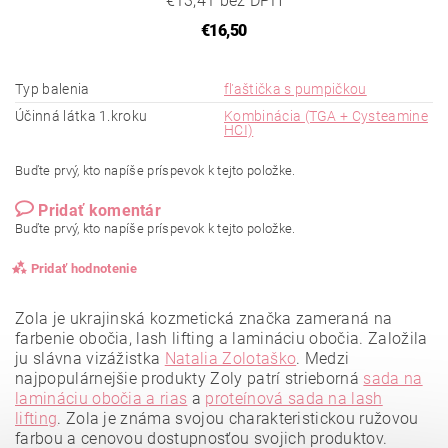
€13,41 bez DPH
€16,50
Typ balenia
fľaštička s pumpičkou
Účinná látka 1.kroku
Kombinácia (TGA + Cysteamine
HCI)
Buďte prvý, kto napíše príspevok k tejto položke.
Pridať komentár
Buďte prvý, kto napíše príspevok k tejto položke.
Pridať hodnotenie
Zola je ukrajinská kozmetická značka zameraná na
farbenie obočia, lash lifting a lamináciu obočia. Založila
ju slávna vizážistka
Natalia Zolotaško
.
Medzi
najpopulárnejšie produkty Zoly patrí strieborná
sada na
lamináciu obočia a rias
a
proteínová sada na lash
lifting
.
Zola je známa svojou charakteristickou ružovou
farbou a cenovou dostupnosťou svojich produktov.