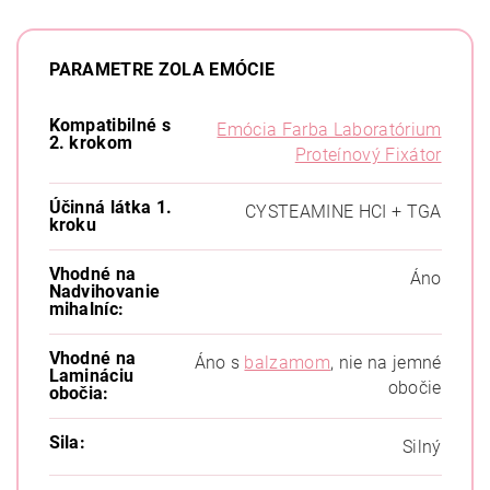
PARAMETRE ZOLA EMÓCIE
Kompatibilné s
Emócia Farba Laboratórium
2. krokom
Proteínový Fixátor
Účinná látka 1.
CYSTEAMINE HCI + TGA
kroku
Vhodné na
Áno
Nadvihovanie
mihalníc:
Vhodné na
Áno s
balzamom
, nie na jemné
Lamináciu
obočie
obočia:
Sila:
Silný