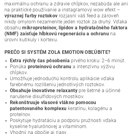
maximálnu ochranu a zdravie chĺpkov, nezabúda ale ani
na praktické používanie a instagramový wow efekt –
výraznej farby roztokov
rozjasní váš feed a zároveň
nikdy omylom nezameníte jeden roztok za druhý. Vďaka
obsahu
mikroproteínov, lipidov a hydratačného faktora
(NMF) zaisťuje hĺbkovú regeneráciu a ochranu
na
úrovni kutikuly i kortexu.
PREČO SI SYSTÉM ZOLA EMOTION OBĽÚBITE?
Extra rýchly čas pôsobenia
prvého kroku: 2–6 minút.
Ponúka
proteínovú ochranu
a intenzívnu výživu
chĺpkov.
Umožňuje jednoduchú kontrolu aplikácie vďaka
farebnému rozlíšeniu jednotlivých roztokov.
Obsahuje inovatívne relaxanty
pre šetrné a účinné
narušenie disulfidových mostíkov.
Rekonštruuje vlasové vlákno pomocou
patentovaného komplexu
keratínu, kolagénu a
proteínov.
Poskytuje hydratáciu a podporu pružnosti vďaka
kyseline hyalurónovej a vitamínom.
Vhodný na obočie aj riasy.