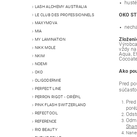
husté
LASH ALCHEMY AUSTRALIA
OKO ST
LE CLUB DES PROFESSIONNELS
MAXYMOVA
necha
MIA
Zloženi
MY LAMINATION
Výrobca
NIKK MOLE
vždy na
Aqua, E
NKIM
Cocoate
NOEMI
Ako pou
OKO
OLIGODERMIE
Pred po
PERFECT LINE
súčasťo
PERRON RIGOT - CIRÉPIL
Pred
PINK FLASH SWITZERLAND
poré
REFECTOCIL
Odst
Odma
REFERENCE
Sham
RIO BEAUTY
Nane