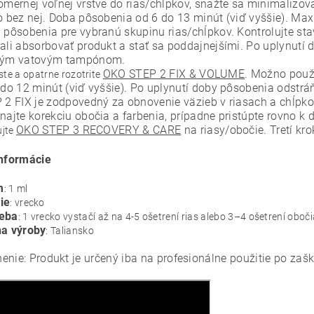
omernej voľnej vrstve do rias/chĺpkov, snažte sa minimalizo
o bez nej. Doba pôsobenia od 6 do 13 minút (viď vyššie). Ma
 pôsobenia pre vybranú skupinu rias/chĺpkov. Kontrolujte st
ali absorbovať produkt a stať sa poddajnejšími. Po uplynutí 
ým vatovým tampónom.
OKO STEP 2 FIX & VOLUME
. Možno použi
te a opatrne rozotrite
 do 12 minút (viď vyššie). Po uplynutí doby pôsobenia odst
 2 FIX je zodpovedný za obnovenie väzieb v riasach a chĺpko
najte korekciu obočia a farbenia, prípadne pristúpte rovno k 
OKO STEP 3 RECOVERY & CARE
na riasy/obočie. Tretí kr
ujte
informácie
m
: 1 ml
ie
: vrecko
reba
: 1 vrecko vystačí až na 4-5 ošetrení rias alebo 3–4 ošetrení oboč
na výroby
: Taliansko
enie: Produkt je určený iba na profesionálne použitie po zašk