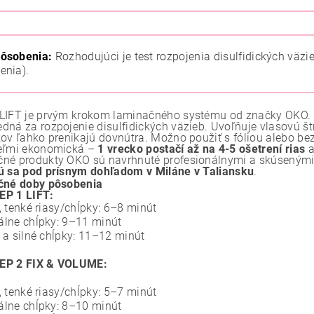
pôsobenia:
Rozhodujúci je test rozpojenia disulfidických väzie
enia).
LIFT je prvým krokom laminačného systému od značky OKO. K
dná za rozpojenie disulfidických väzieb. Uvoľňuje vlasovú št
kov ľahko prenikajú dovnútra. Možno použiť s fóliou alebo bez
eľmi ekonomická –
1 vrecko postačí až na 4-5 ošetrení rias
a
né produkty OKO sú navrhnuté profesionálnymi a skúsenými 
ú sa pod prísnym dohľadom v Miláne v Taliansku
.
čné doby pôsobenia
EP 1 LIFT:
, tenké riasy/chĺpky: 6–8 minút
lne chĺpky: 9–11 minút
 a silné chĺpky: 11–12 minút
EP 2 FIX & VOLUME:
, tenké riasy/chĺpky: 5–7 minút
lne chĺpky: 8–10 minút