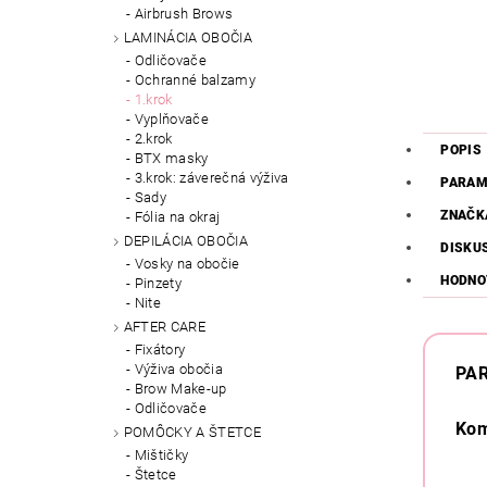
Airbrush Brows
LAMINÁCIA OBOČIA
Odličovače
Ochranné balzamy
1.krok
Vyplňovače
2.krok
POPIS
BTX masky
3.krok: záverečná výživa
PARAM
Sady
ZNAČK
Fólia na okraj
DEPILÁCIA OBOČIA
DISKU
Vosky na obočie
HODNO
Pinzety
Nite
AFTER CARE
Fixátory
Výživa obočia
PA
Brow Make-up
Odličovače
Kom
POMÔCKY A ŠTETCE
Mištičky
Štetce