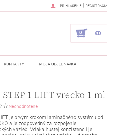
|
PRIHLÁSENIE
REGISTRÁCIA
0
€0
KONTAKTY
MOJA OBJEDNÁVKA
STEP 1 LIFT vrecko 1 ml
Neohodnotené
LIFT je prvým krokom laminačného systému od
OKO a je zodpovedný za rozpojenie
ických väzieb. Vďaka hustej konzistencii je