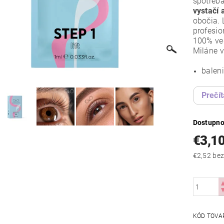
spotreb
vystačí 
obočia.
profesio
100% ve
Miláne v
baleni
Prečít
Dostupno
€3,1
€2,52
KÓD TOVA