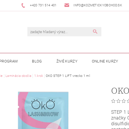
+420 731 514 401
INFO@KOZMETICKYOBCHOD.SK
 PROGRAM
BLOG
ŽIVÉ KURZY
ONLINE KURZY
ie
Laminácia obočia
1.krok
OKO STEP 1 LIFT vrecko 1 ml
OKO 
STEP 1 
značky 
disulfid