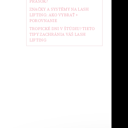
PRÁŠOK?
ZNAČKY A SYSTÉMY NA LASH
LIFTING: AKO VYBRAŤ +
POROVNANIE
TROPICKÉ DNI V ŠTÚDIU? TIETO
TIPY ZACHRÁNIA VÁŠ LASH
LIFTING