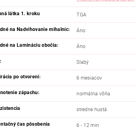
nná látka 1. kroku
TGA
dné na Nadvihovanie mihalníc:
Áno
dné na Lamináciu obočia:
Áno
:
Slabý
irácia po otvorení:
6 mesiacov
notenie zápachu:
normálna vôňa
zistencia
stredne hustá
entačný čas pôsobenia
6 - 12 min