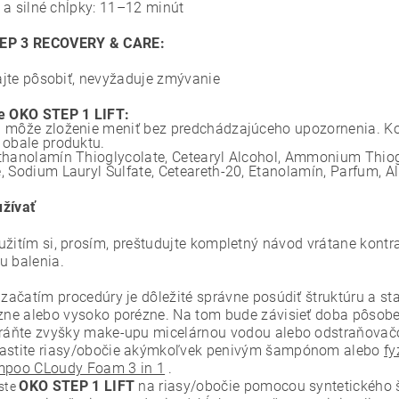
 a silné chĺpky: 11–12 minút
EP 3 RECOVERY & CARE:
jte pôsobiť, nevyžaduje zmývanie
e OKO STEP 1 LIFT:
 môže zloženie meniť bez predchádzajúceho upozornenia. Ko
 obale produktu.
thanolamín Thioglycolate, Cetearyl Alcohol, Ammonium Thiogl
, Sodium Lauryl Sulfate, Ceteareth-20, Etanolamín, Parfum, A
žívať
užitím si, prosím, preštudujte kompletný návod vrátane kontr
u balenia.
 začatím procedúry je dôležité správne posúdiť štruktúru a st
zne alebo vysoko porézne. Na tom bude závisieť doba pôsobe
ráňte zvyšky make-upu micelárnou vodou alebo odstraňova
stite riasy/obočie akýmkoľvek penivým šampónom alebo
fy
poo CLoudy Foam 3 in 1
.
OKO STEP 1 LIFT
na riasy/obočie pomocou syntetického 
ste