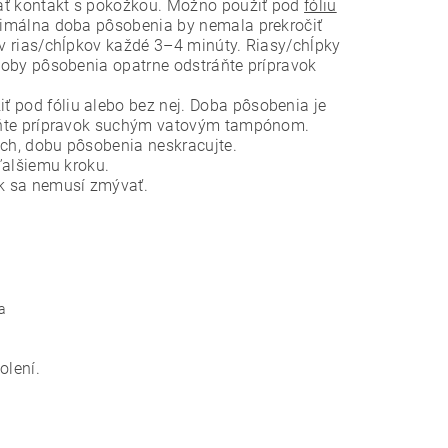
vať kontakt s pokožkou. Možno použiť pod
fóliu
ximálna doba pôsobenia by nemala prekročiť
av rias/chĺpkov každé 3–4 minúty. Riasy/chĺpky
doby pôsobenia opatrne odstráňte prípravok
ť pod fóliu alebo bez nej. Doba pôsobenia je
ráňte prípravok suchým vatovým tampónom.
ch, dobu pôsobenia neskracujte.
ďalšiemu kroku.
ok sa nemusí zmývať.
ia
olení.