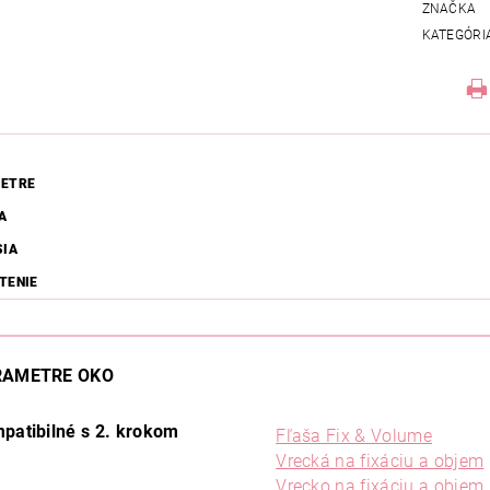
ZNAČKA
KATEGÓRI
ETRE
A
SIA
TENIE
RAMETRE OKO
patibilné s 2. krokom
Fľaša Fix & Volume
Vrecká na fixáciu a objem
Vrecko na fixáciu a objem