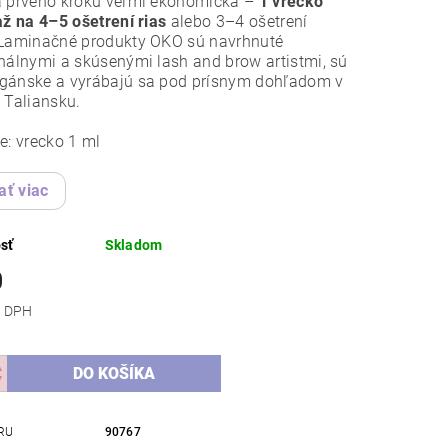
a prvého kroku veľmi ekonomická –
1 vrecko
až na 4–5 ošetrení rias
alebo 3–4 ošetrení
 Laminačné produkty OKO sú navrhnuté
nálnymi a skúsenými lash and brow artistmi, sú
gánske a vyrábajú sa pod prísnym dohľadom v
 Taliansku.
e: vrecko 1 ml
ať viac
sť
Skladom
0
 bez DPH
RU
90767