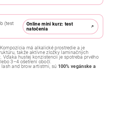
b (test
Online mini kurz: test
natočenia
ompozícia má alkalické prostredie a je
ruktúru, takže aktívne zložky laminačných
. Vďaka hustej konzistencii je spotreba prvého
lebo 3–4 ošetrení obočí.
lash and brow artistmi, sú
100% vegánske a