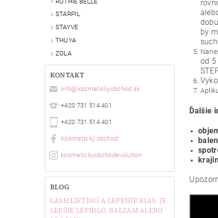
RUTHIE BELLE
rovn
aleb
STARPIL
dobu
STAYVE
by m
THUYA
such
Nanes
ZOLA
od 5
STEP
KONTAKT
Vyko
info
@
kozmetickyobchod.sk
Aplik
+420 731 514 401
Ďalšie 
+420 731 514 401
obje
Kosmetický obchod
balen
spot
kosmetickyobchodevolution
kraji
Upozorn
BLOG
LASH LIFTING A LEPENIE RIAS: JE
LEPŠIE LEPIDLO, BALZAM ALEBO