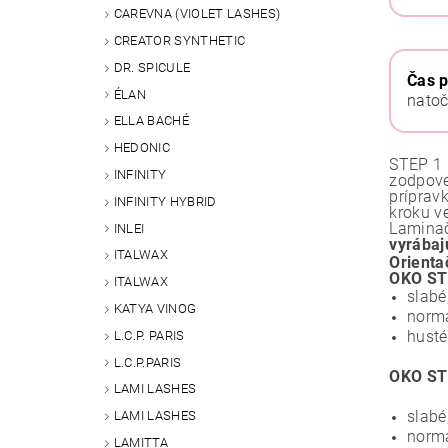
CAREVNA (VIOLET LASHES)
CREATOR SYNTHETIC
DR. SPICULE
Čas 
ÉLAN
natoč
ELLA BACHÉ
HEDONIC
STEP 1 
INFINITY
zodpove
príprav
INFINITY HYBRID
kroku v
Laminač
INLEI
vyrábaj
ITALWAX
Orienta
OKO ST
ITALWAX
slabé
KATYA VINOG
normá
husté
L.C.P. PARIS
L.C.P.PARIS
OKO ST
LAMI LASHES
slabé
LAMI LASHES
normá
LAMITTA