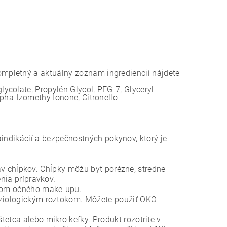
mpletný a aktuálny zoznam ingrediencií nájdete
ycolate, Propylén Glycol, PEG-7, Glyceryl
lpha-Izomethy Ionone, Citronello
aindikácií a bezpečnostných pokynov, ktorý je
av chĺpkov. Chĺpky môžu byť porézne, stredne
nia prípravkov.
čom očného make-upu.
ziologickým roztokom
. Môžete použiť
OKO
štetca alebo
mikro kefky
. Produkt rozotrite v