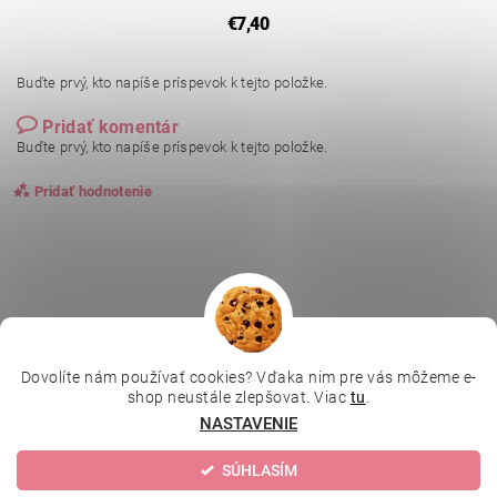
€7,40
Buďte prvý, kto napíše príspevok k tejto položke.
Pridať komentár
Buďte prvý, kto napíše príspevok k tejto položke.
Pridať hodnotenie
Dovolíte nám používať cookies? Vďaka nim pre vás môžeme e-
|
|
|
Depilujeme.cz
Kosmetická škola
Online kosmetické kurzy
shop neustále zlepšovat. Viac
tu
.
|
MikroArt
Ella Baché
NASTAVENIE
SÚHLASÍM
Upraviť nastavenie cookies
2026 © Kozmetický obchod, všetky práva vyhradené