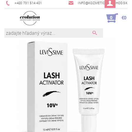
+420 731 514 401
INFO@KOZMETICKYOBCHOD.SK
0
€0