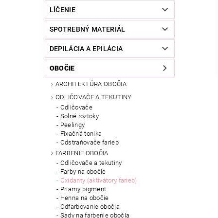
LÍČENIE
SPOTREBNÝ MATERIÁL
DEPILÁCIA A EPILÁCIA
OBOČIE
ARCHITEKTÚRA OBOČIA
ODLIČOVAČE A TEKUTINY
Odličovače
Solné roztoky
Peelingy
Fixačná tonika
Odstraňovače farieb
FARBENIE OBOČIA
Odličovače a tekutiny
Farby na obočie
Oxidanty (aktivátory farieb)
Priamy pigment
Henna na obočie
Odfarbovanie obočia
Sady na farbenie obočia