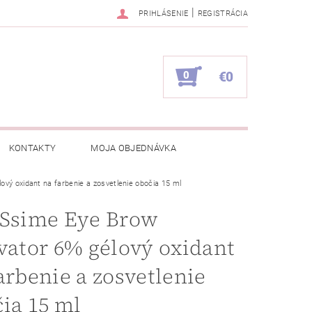
|
PRIHLÁSENIE
REGISTRÁCIA
0
€0
KONTAKTY
MOJA OBJEDNÁVKA
ový oxidant na farbenie a zosvetlenie obočia 15 ml
iSsime Eye Brow
vator 6% gélový oxidant
arbenie a zosvetlenie
ia 15 ml