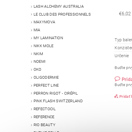
LASH ALCHEMY AUSTRALIA
€6,02
LE CLUB DES PROFESSIONNELS
MAXYMOVA
MIA
MY LAMINATION
Typ bale
NIKK MOLE
Konziste
NKIM
Určenie
NOEMI
Buďte prvý
OKO
OLIGODERMIE
Prid
Buďte prvý
PERFECT LINE
PERRON RIGOT - CIRÉPIL
Pridať
PINK FLASH SWITZERLAND
REFECTOCIL
REFERENCE
RIO BEAUTY