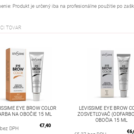
enie: Produkt je určený iba na profesionálne použitie po zašk
ACI TOVAR
ISSIME EYE BROW COLOR
LEVISSIME EYE BROW C
ARBA NA OBOČIE 15 ML
ZOSVETĽOVAČ (ODFARB
OBOČIA 15 ML
€7,40
 bez DPH
€6,