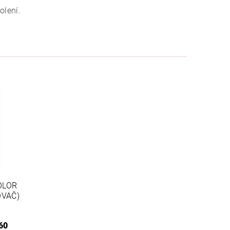
olení.
OLOR
OVAČ)
60