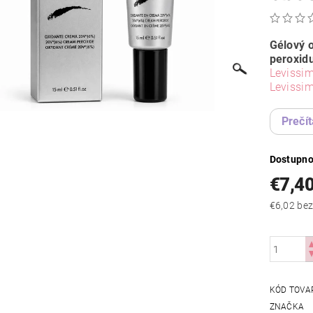
Gélový 
peroxid
Levissi
Levissi
Prečít
Dostupno
€7,4
€6,02
KÓD TOVA
ZNAČKA