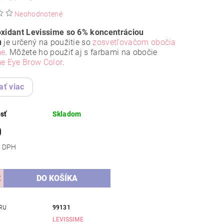
Neohodnotené
oxidant Levissime so 6% koncentráciou
u
je určený na použitie so
zosvetľovačom obočia
me
. Môžete ho použiť aj s farbami na obočie
me Eye Brow Color
.
ať viac
sť
Skladom
0
 bez DPH
RU
99131
LEVISSIME