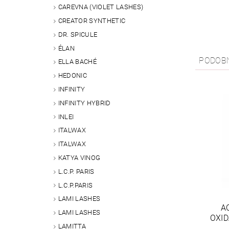
CAREVNA (VIOLET LASHES)
CREATOR SYNTHETIC
DR. SPICULE
ÉLAN
PODOB
ELLA BACHÉ
HEDONIC
INFINITY
INFINITY HYBRID
INLEI
ITALWAX
ITALWAX
KATYA VINOG
L.C.P. PARIS
L.C.P.PARIS
LAMI LASHES
A
LAMI LASHES
OXID
LAMITTA