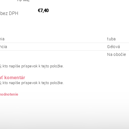
€7,40
 bez DPH
nia
tuba
ncia
Gélová
Na obočie
, kto napíše príspevok k tejto položke.
ať komentár
, kto napíše príspevok k tejto položke.
 hodnotenie