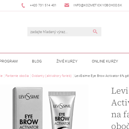
+420 731 514 401
INFO@KOZMETICKYOBCHOD.SK
 PROGRAM
BLOG
ŽIVÉ KURZY
ONLINE KURZY
ie
Farbenie obočia
Oxidanty (aktivátory farieb)
LeviSsime Eye Brow Activator 6% gél
Lev
Acti
na f
oboč