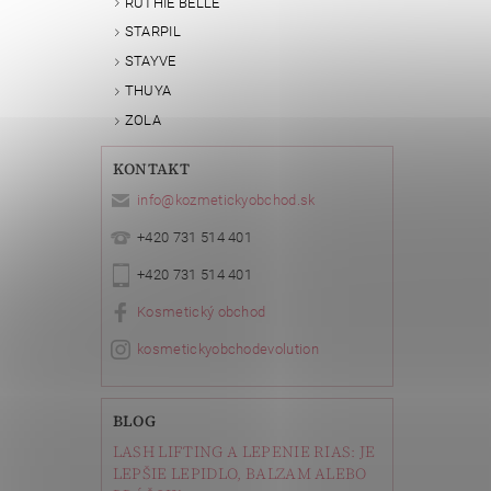
RUTHIE BELLE
STARPIL
STAYVE
THUYA
ZOLA
Vlože
KONTAKT
info
@
kozmetickyobchod.sk
+420 731 514 401
+420 731 514 401
Kosmetický obchod
kosmetickyobchodevolution
BLOG
LASH LIFTING A LEPENIE RIAS: JE
LEPŠIE LEPIDLO, BALZAM ALEBO