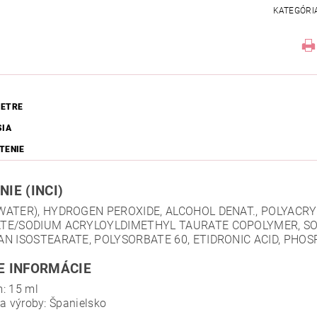
KATEGÓRI
ETRE
SIA
TENIE
NIE (INCI)
WATER), HYDROGEN PEROXIDE, ALCOHOL DENAT., POLYAC
TE/SODIUM ACRYLOYLDIMETHYL TAURATE COPOLYMER, SO
AN ISOSTEARATE, POLYSORBATE 60, ETIDRONIC ACID, PHOS
E INFORMÁCIE
: 15 ml
na výroby: Španielsko