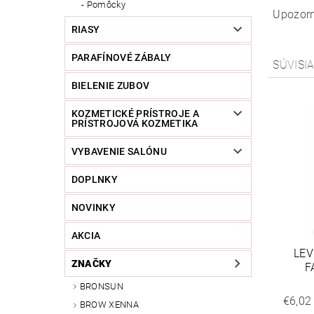
Pomôcky
Upozorn
RIASY
PARAFÍNOVÉ ZÁBALY
SÚVISI
BIELENIE ZUBOV
KOZMETICKÉ PRÍSTROJE A
PRÍSTROJOVÁ KOZMETIKA
VYBAVENIE SALÓNU
DOPLNKY
NOVINKY
AKCIA
LEV
ZNAČKY
F
BRONSUN
€6,02
BROW XENNA