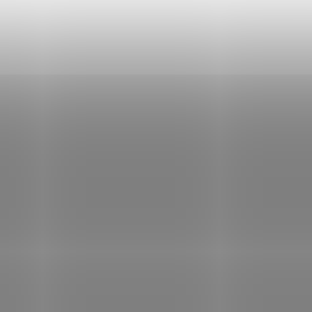
ním hodnotenie súhlasíte s
podmienkami ochrany osobných údajov
.