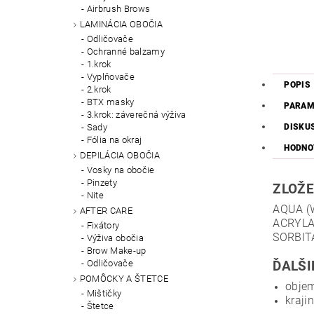
Airbrush Brows
LAMINÁCIA OBOČIA
Odličovače
Ochranné balzamy
1.krok
Vyplňovače
POPIS
2.krok
BTX masky
PARAM
3.krok: záverečná výživa
DISKU
Sady
Fólia na okraj
HODNO
DEPILÁCIA OBOČIA
Vosky na obočie
Pinzety
ZLOŽE
Nite
AQUA (
AFTER CARE
ACRYLA
Fixátory
SORBIT
Výživa obočia
Brow Make-up
Odličovače
ĎALŠI
POMÔCKY A ŠTETCE
objem
Mištičky
kraji
Štetce