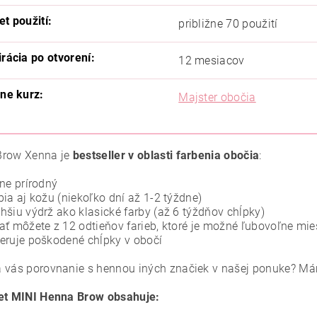
et použití:
približne 70 použití
irácia po otvorení:
12 mesiacov
ine kurz:
Majster obočia
Brow Xenna je
bestseller v oblasti farbenia obočia
:
lne prírodný
bia aj kožu (niekoľko dní až 1-2 týždne)
hšiu výdrž ako klasické farby (až 6 týždňov chĺpky)
ať môžete z 12 odtieňov farieb, ktoré je možné ľubovoľne mie
eruje poškodené chĺpky v obočí
 vás porovnanie s hennou iných značiek v našej ponuke? M
et MINI Henna Brow obsahuje: