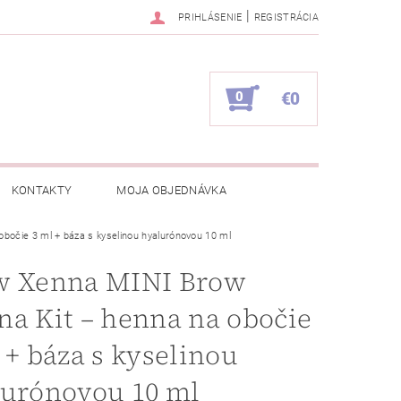
|
PRIHLÁSENIE
REGISTRÁCIA
0
€0
KONTAKTY
MOJA OBJEDNÁVKA
bočie 3 ml + báza s kyselinou hyalurónovou 10 ml
w Xenna MINI Brow
a Kit – henna na obočie
 + báza s kyselinou
lurónovou 10 ml