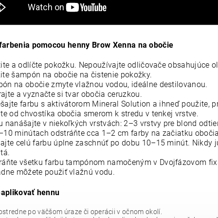
farbenia pomocou henny Brow Xenna na obočie
tite a odlíčte pokožku. Nepoužívajte odličovače obsahujúce ol
ite šampón na obočie na čistenie pokožky.
ón na obočie zmyte vlažnou vodou, ideálne destilovanou.
ajte a vyznačte si tvar obočia ceruzkou.
šajte farbu s aktivátorom Mineral Solution a ihneď použite, 
ite od chvostíka obočia smerom k stredu v tenkej vrstve.
u nanášajte v niekoľkých vrstvách: 2–3 vrstvy pre blond odtie
–10 minútach odstráňte cca 1–2 cm farby na začiatku obočia
ajte celú farbu úplne zaschnúť po dobu 10–15 minút. Nikdy j
tá.
ráňte všetku farbu tampónom namočeným v Dvojfázovom fixa
adne môžete použiť vlažnú vodu.
aplikovať hennu
stredne po väčšom úraze či operácii v očnom okolí.