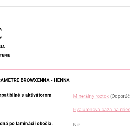
A
Y
SIA
TENIE
RAMETRE BROWXENNA - HENNA
patibilné s aktivátorom
Minerálny roztok
(Odporú
Hyalurónová báza na mieš
dná po laminácii obočia:
Nie