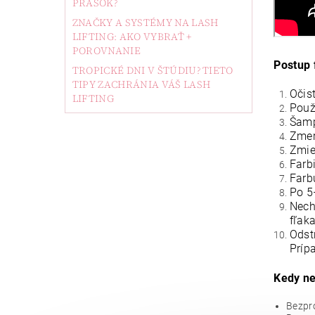
PRÁŠOK?
ZNAČKY A SYSTÉMY NA LASH
LIFTING: AKO VYBRAŤ +
POROVNANIE
Postup 
TROPICKÉ DNI V ŠTÚDIU? TIETO
TIPY ZACHRÁNIA VÁŠ LASH
Očis
LIFTING
Použ
Šamp
Zmer
Zmie
Farb
Farb
Po 5
Nech
fľaka
Odst
Príp
Kedy ne
Bezpro