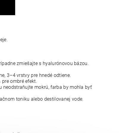
eje.
prípadne zmiešajte s hyalurónovou bázou.
ne, 3–4 vrstvy pre hnedé odtiene.
 pre ombré efekt.
u neodstraňujte mokrú, farba by mohla byť
čnom toniku alebo destilovanej vode.