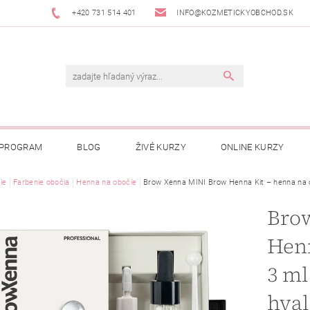
+420 731 514 401
INFO@KOZMETICKYOBCHOD.SK
 PROGRAM
BLOG
ŽIVÉ KURZY
ONLINE KURZY
ie
Farbenie obočia
Henna na obočie
Brow Xenna MINI Brow Henna Kit – henna na o
Bro
Henn
3 ml
hya