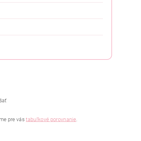
šať
áme pre vás
tabuľkové porovnanie
.