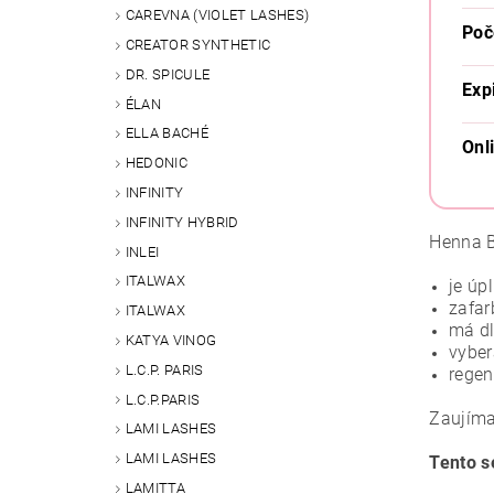
CAREVNA (VIOLET LASHES)
Poč
CREATOR SYNTHETIC
DR. SPICULE
Exp
ÉLAN
ELLA BACHÉ
Onl
HEDONIC
INFINITY
INFINITY HYBRID
Henna 
INLEI
ITALWAX
je úp
zafar
ITALWAX
má dl
KATYA VINOG
vyber
L.C.P. PARIS
regen
L.C.P.PARIS
Zaujíma
LAMI LASHES
LAMI LASHES
Tento s
LAMITTA