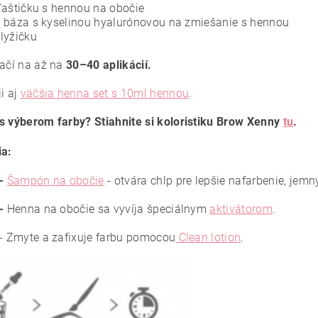
ľaštičku s hennou na obočie
 báza s kyselinou hyalurónovou na zmiešanie s hennou
lyžičku
tačí na až na
30–40 aplikácií.
i aj
väčšia henna set s 10ml hennou
.
s výberom farby? Stiahnite si koloristiku Brow Xenny
tu
.
ia:
 -
Šampón na obočie
- otvára chlp pre lepšie nafarbenie, jemn
 -
Henna na obočie sa vyvíja špeciálnym
aktivátorom
.
- Zmyte a zafixuje farbu pomocou
Clean lotion
.