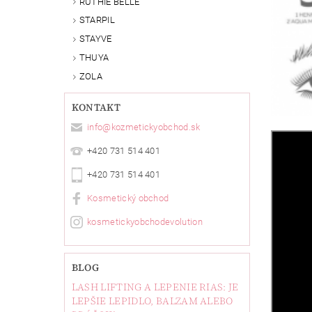
RUTHIE BELLE
STARPIL
STAYVE
THUYA
ZOLA
KONTAKT
info
@
kozmetickyobchod.sk
+420 731 514 401
+420 731 514 401
Kosmetický obchod
kosmetickyobchodevolution
BLOG
LASH LIFTING A LEPENIE RIAS: JE
LEPŠIE LEPIDLO, BALZAM ALEBO