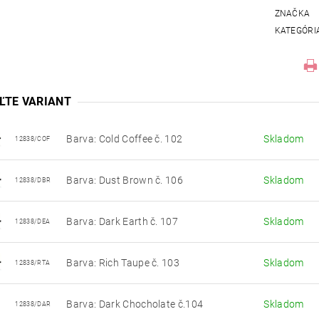
ZNAČKA
KATEGÓRI
ĽTE VARIANT
Barva: Cold Coffee č. 102
Skladom
12838/COF
Barva: Dust Brown č. 106
Skladom
12838/DBR
Barva: Dark Earth č. 107
Skladom
12838/DEA
Barva: Rich Taupe č. 103
Skladom
12838/RTA
Barva: Dark Chocholate č.104
Skladom
12838/DAR