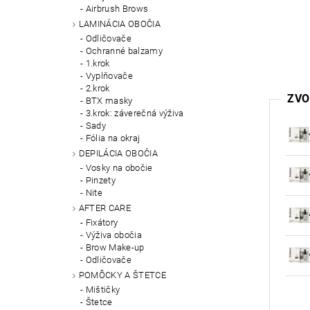
Airbrush Brows
LAMINÁCIA OBOČIA
Odličovače
Ochranné balzamy
1.krok
Vyplňovače
2.krok
ZVO
BTX masky
3.krok: záverečná výživa
Sady
Fólia na okraj
DEPILÁCIA OBOČIA
Vosky na obočie
Pinzety
Nite
AFTER CARE
Fixátory
Výživa obočia
Brow Make-up
Odličovače
POMÔCKY A ŠTETCE
Mištičky
Štetce