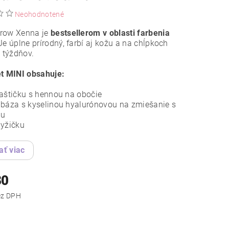
Neohodnotené
row Xenna je
bestsellerom v oblasti farbenia
 Je úplne prírodný, farbí aj kožu a na chĺpkoch
6 týždňov.
et MINI obsahuje:
ľaštičku s hennou na obočie
 báza s kyselinou hyalurónovou na zmiešanie s
ou
lyžičku
ať viac
80
,92 bez DPH