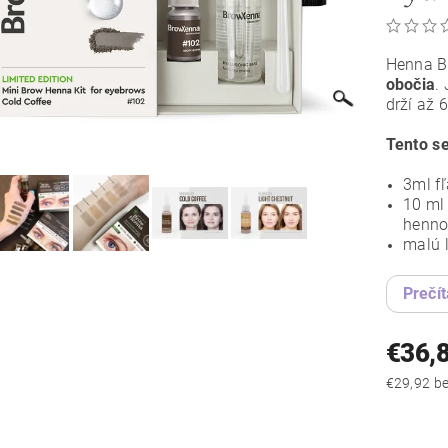
Henna B
obočia
.
drží až 
Tento s
3ml f
10 ml
henn
malú 
Prečít
€36,
€29