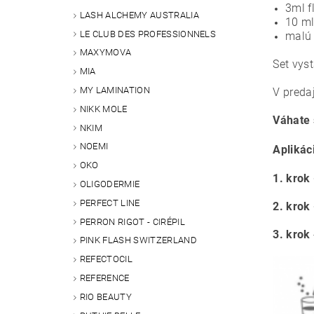
3ml f
LASH ALCHEMY AUSTRALIA
10 ml
LE CLUB DES PROFESSIONNELS
malú 
MAXYMOVA
Set vys
MIA
MY LAMINATION
V predaj
NIKK MOLE
Váhate 
NKIM
NOEMI
Aplikác
OKO
1. krok
OLIGODERMIE
PERFECT LINE
2. krok
PERRON RIGOT - CIRÉPIL
3. krok
PINK FLASH SWITZERLAND
REFECTOCIL
REFERENCE
RIO BEAUTY