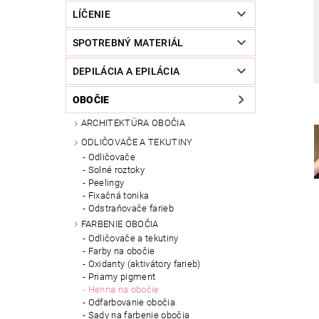
LÍČENIE
SPOTREBNÝ MATERIÁL
DEPILÁCIA A EPILÁCIA
OBOČIE
ARCHITEKTÚRA OBOČIA
ODLIČOVAČE A TEKUTINY
Odličovače
Solné roztoky
Peelingy
Fixačná tonika
Odstraňovače farieb
FARBENIE OBOČIA
Odličovače a tekutiny
Farby na obočie
Oxidanty (aktivátory farieb)
Priamy pigment
Henna na obočie
Odfarbovanie obočia
Sady na farbenie obočia