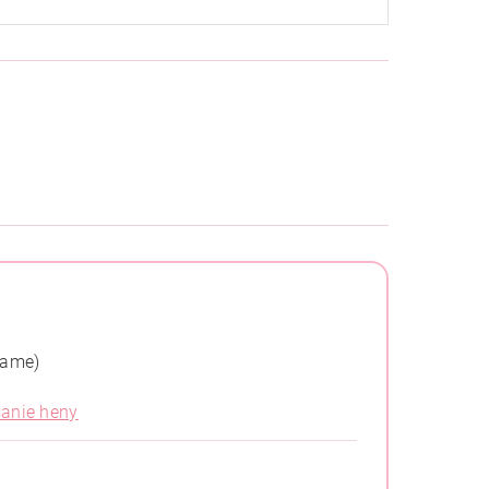
čame)
anie heny