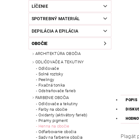
LÍČENIE
SPOTREBNÝ MATERIÁL
DEPILÁCIA A EPILÁCIA
OBOČIE
ARCHITEKTÚRA OBOČIA
ODLIČOVAČE A TEKUTINY
Odličovače
Solné roztoky
Peelingy
Fixačná tonika
Odstraňovače farieb
FARBENIE OBOČIA
POPIS
Odličovače a tekutiny
DISKU
Farby na obočie
Oxidanty (aktivátory farieb)
HODNO
Priamy pigment
Henna na obočie
Odfarbovanie obočia
Plagát 
Sady na farbenie obočia