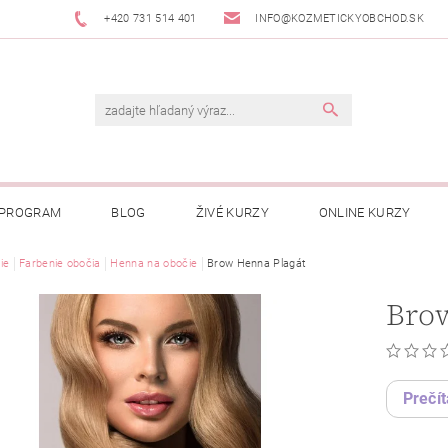
+420 731 514 401
INFO@KOZMETICKYOBCHOD.SK
 PROGRAM
BLOG
ŽIVÉ KURZY
ONLINE KURZY
ie
Farbenie obočia
Henna na obočie
Brow Henna Plagát
Bro
Prečít