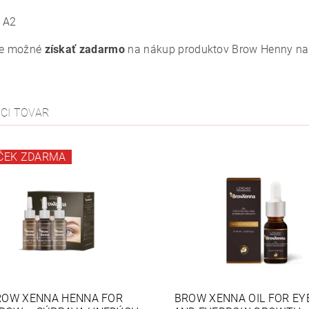
A2
je možné
získať zadarmo
na nákup produktov Brow Henny nad
ACI TOVAR
ČEK ZDARMA
ROW XENNA HENNA FOR
BROW XENNA OIL FOR EY