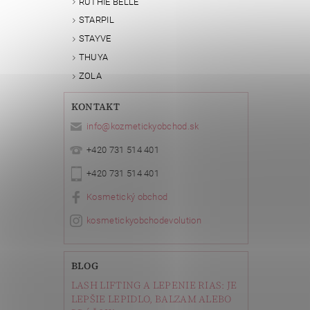
RUTHIE BELLE
STARPIL
STAYVE
THUYA
ZOLA
KONTAKT
info
@
kozmetickyobchod.sk
+420 731 514 401
+420 731 514 401
Kosmetický obchod
kosmetickyobchodevolution
BLOG
LASH LIFTING A LEPENIE RIAS: JE
LEPŠIE LEPIDLO, BALZAM ALEBO