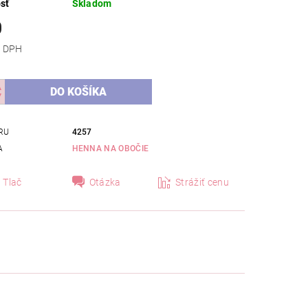
sť
Skladom
0
 bez DPH
RU
4257
A
HENNA NA OBOČIE
Tlač
Otázka
Strážiť cenu