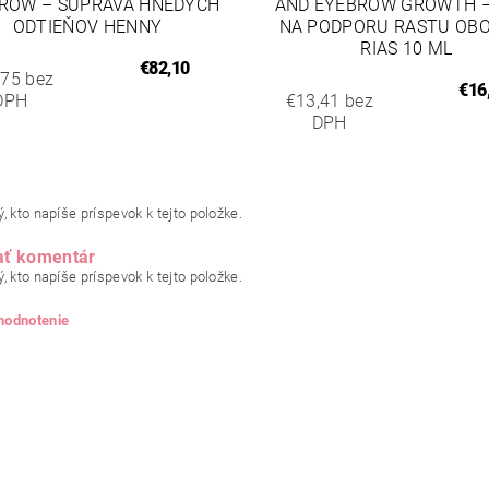
ROW – SÚPRAVA HNEDÝCH
AND EYEBROW GROWTH –
ODTIEŇOV HENNY
NA PODPORU RASTU OBO
RIAS 10 ML
€82,10
,75 bez
€16
DPH
€13,41 bez
DPH
, kto napíše príspevok k tejto položke.
ať komentár
, kto napíše príspevok k tejto položke.
 hodnotenie