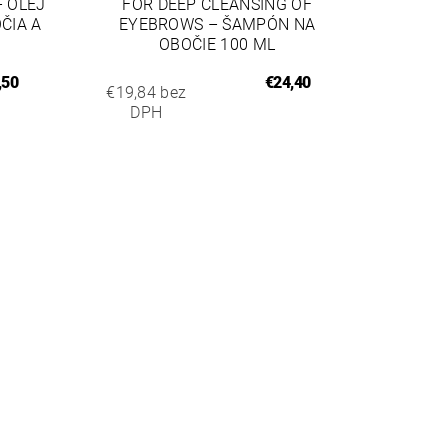
 OLEJ
FOR DEEP CLEANSING OF
ČIA A
EYEBROWS – ŠAMPÓN NA
OBOČIE 100 ML
,50
€24,40
€19,84 bez
DPH