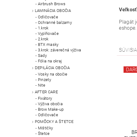
Airbrush Brows
Veľkosť
LAMINÁCIA OBOČIA
Odličovače
Plagát 
Ochranné balzamy
eshope.
1.krok
Vyplňovače
2.krok
BTX masky
SÚVISI
3.krok: záverečná výživa
Sady
Fólia na okraj
DEPILÁCIA OBOČIA
DAR
Vosky na obočie
Pinzety
Nite
AFTER CARE
Fixátory
Výživa obočia
Brow Make-up
Odličovače
POMÔCKY A ŠTETCE
Mištičky
B
Štetce