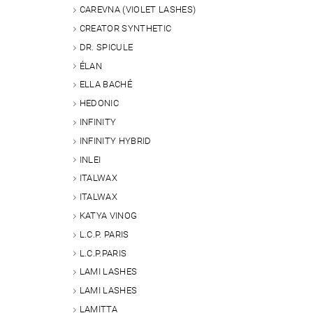
CAREVNA (VIOLET LASHES)
CREATOR SYNTHETIC
DR. SPICULE
ÉLAN
Vlože
ELLA BACHÉ
HEDONIC
INFINITY
INFINITY HYBRID
INLEI
ITALWAX
ITALWAX
KATYA VINOG
L.C.P. PARIS
L.C.P.PARIS
LAMI LASHES
LAMI LASHES
LAMITTA