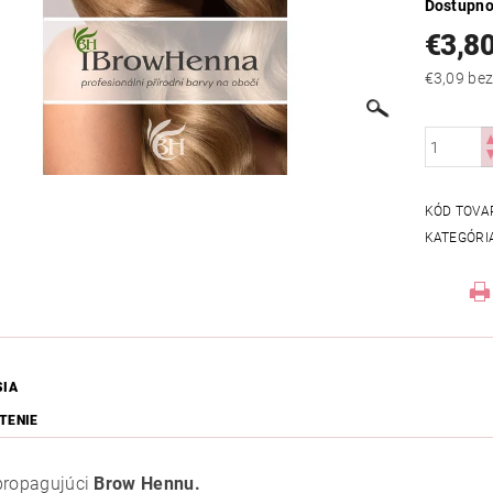
Dostupno
€3,8
€3,09
KÓD TOVA
KATEGÓRI
SIA
TENIE
propagujúci
Brow Hennu.