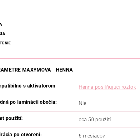
A
SIA
TENIE
RAMETRE MAXYMOVA - HENNA
patibilné s aktivátorom
Henna posilňujúci roztok
dná po laminácii obočia:
Nie
et použití:
cca 50 použití
irácia po otvorení:
6 mesiacov