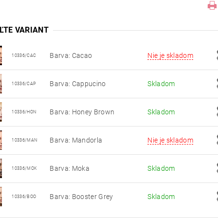
ĽTE VARIANT
Barva: Cacao
Nie je skladom
10336/CAC
Barva: Cappucino
Skladom
10336/CAP
Barva: Honey Brown
Skladom
10336/HON
Barva: Mandorla
Nie je skladom
10336/MAN
Barva: Moka
Skladom
10336/MOK
Barva: Booster Grey
Skladom
10336/BOO