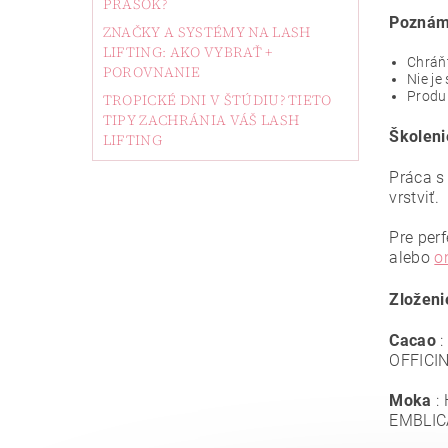
PRÁŠOK?
Poznámk
ZNAČKY A SYSTÉMY NA LASH
LIFTING: AKO VYBRAŤ +
Chráňt
POROVNANIE
Nie je
Produk
TROPICKÉ DNI V ŠTÚDIU? TIETO
TIPY ZACHRÁNIA VÁŠ LASH
Školeni
LIFTING
Práca s
vrstviť.
Pre per
alebo
o
Zloženi
Cacao
:
OFFICI
Moka
:
EMBLIC