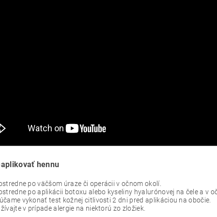
aplikovať hennu
stredne po väčšom úraze či operácii v očnom okolí.
stredne po aplikácii botoxu alebo kyseliny hyalurónovej na čele a v o
čame vykonať test kožnej citlivosti 2 dni pred aplikáciou na obočie.
ívajte v prípade alergie na niektorú zo zložiek.