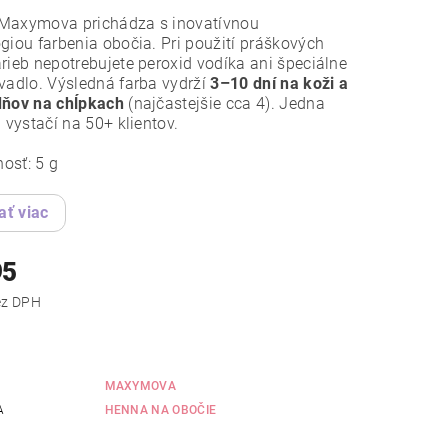
Maxymova prichádza s inovatívnou
giou farbenia obočia. Pri použití práškových
rieb nepotrebujete peroxid vodíka ani špeciálne
vadlo. Výsledná farba vydrží
3–10 dní na koži a
dňov na chĺpkach
(najčastejšie cca 4). Jedna
a vystačí na 50+ klientov.
osť: 5 g
ať viac
95
,41 bez DPH
MAXYMOVA
A
HENNA NA OBOČIE