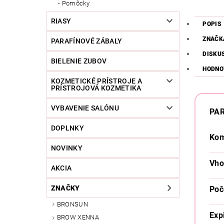
Pomôcky
RIASY
POPIS
ZNAČK
PARAFÍNOVÉ ZÁBALY
DISKU
BIELENIE ZUBOV
HODNO
KOZMETICKÉ PRÍSTROJE A
PRÍSTROJOVÁ KOZMETIKA
VYBAVENIE SALÓNU
PA
DOPLNKY
Kom
NOVINKY
Vho
AKCIA
ZNAČKY
Poč
BRONSUN
Exp
BROW XENNA