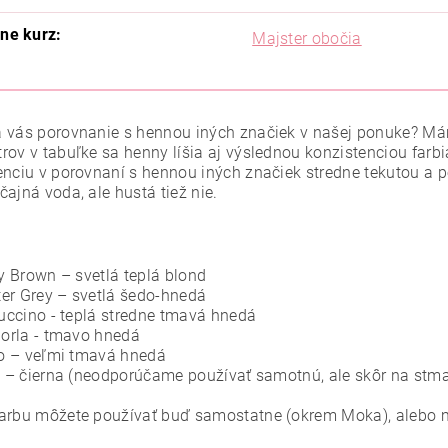
ine kurz:
Majster obočia
 vás porovnanie s hennou iných značiek v našej ponuke? M
rov v tabuľke sa henny líšia aj výslednou konzistenciou fa
enciu v porovnaní s hennou iných značiek stredne tekutou a 
ajná voda, ale hustá tiež nie.
 Brown – svetlá teplá blond
er Grey – svetlá šedo-hnedá
ccino - teplá stredne tmavá hnedá
orla - tmavo hnedá
o – veľmi tmavá hnedá
– čierna (neodporúčame používať samotnú, ale skôr na stma
arbu môžete používať buď samostatne (okrem Moka), alebo m