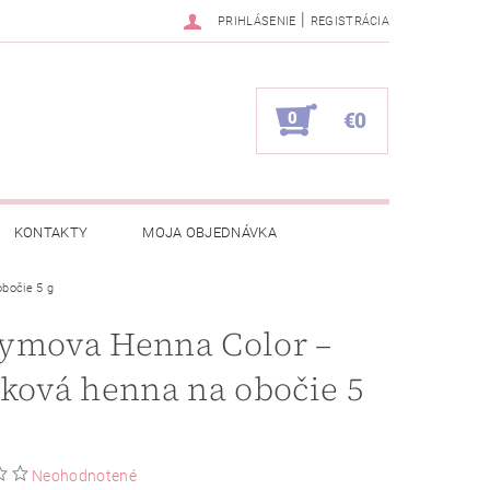
|
PRIHLÁSENIE
REGISTRÁCIA
0
€0
KONTAKTY
MOJA OBJEDNÁVKA
bočie 5 g
ymova Henna Color –
ková henna na obočie 5
Neohodnotené