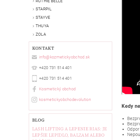
RUTHIE BELLE
STARPIL
STAYVE
THUYA
ZOLA
KONTAKT
info
@
kozmetickyobchod.sk
+420 731 514 401
+420 731 514 401
Kosmetický obchod
kosmetickyobchodevolution
Kedy ne
Bezpro
BLOG
Bezpro
LASH LIFTING A LEPENIE RIAS: JE
Odporú
LEPŠIE LEPIDLO, BALZAM ALEBO
Nepouž