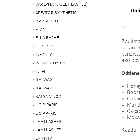
CAREVNA (VIOLET LASHES)
Onl
CREATOR SYNTHETIC
DR. SPICULE
ÉLAN
ELLA BACHÉ
Zaujíma
HEDONIC
paramet
konzist
INFINITY
ako obyč
INFINITY HYBRID
INLEI
Odtiene
ITALWAX
Honey
ITALWAX
Boost
KATYA VINOG
Cappu
Mand
L.C.P. PARIS
Caca
L.C.P.PARIS
Moka 
LAMI LASHES
Každú f
LAMI LASHES
LAMITTA