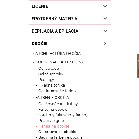
LÍČENIE
SPOTREBNÝ MATERIÁL
DEPILÁCIA A EPILÁCIA
OBOČIE
ARCHITEKTÚRA OBOČIA
ODLIČOVAČE A TEKUTINY
Odličovače
Solné roztoky
Peelingy
Fixačná tonika
Odstraňovače farieb
FARBENIE OBOČIA
Odličovače a tekutiny
Farby na obočie
Oxidanty (aktivátory farieb)
Priamy pigment
Henna na obočie
Odfarbovanie obočia
Sady na farbenie obočia