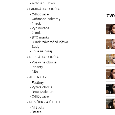
Airbrush Brows
LAMINÁCIA OBOČIA
Odličovače
ZVO
Ochranné balzamy
1.krok
Vyplňovače
2.krok
BTX masky
3.krok: záverečná výživa
Sady
Fólia na okraj
DEPILÁCIA OBOČIA
Vosky na obočie
Pinzety
Nite
AFTER CARE
Fixátory
Výživa obočia
Brow Make-up
Odličovače
POMÔCKY A ŠTETCE
Mištičky
Štetce