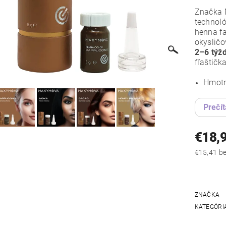
Značka 
technoló
henna fa
okysličo
2–6 týž
fľaštičk
Hmotn
Prečít
€18,
€15
ZNAČKA
KATEGÓRI