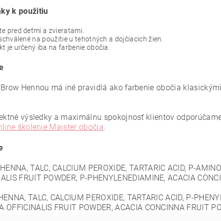
y k použitiu
e pred deťmi a zvieratami.
 schválené na použitie u tehotných a dojčiacich žien.
t je určený iba na farbenie obočia.
e
 Brow Hennou má iné pravidlá ako farbenie obočia klasickými
fektné výsledky a maximálnu spokojnosť klientov odporúčam
nline školenie Majster obočia
.
e
HENNA, TALC, CALCIUM PEROXIDE, TARTARIC ACID, P-AM
NALIS FRUIT POWDER, P-PHENYLENEDIAMINE, ACACIA CONC
HENNA, TALC, CALCIUM PEROXIDE, TARTARIC ACID, P-PHE
A OFFICINALIS FRUIT POWDER, ACACIA CONCINNA FRUIT P