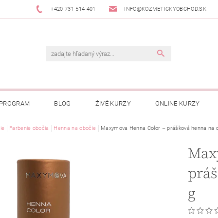
+420 731 514 401
INFO@KOZMETICKYOBCHOD.SK
 PROGRAM
BLOG
ŽIVÉ KURZY
ONLINE KURZY
ie
Farbenie obočia
Henna na obočie
Maxymova Henna Color – prášková henna na o
Max
práš
g