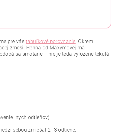
áme pre vás
tabuľkové porovnanie
. Okrem
rbiacej zmesi. Henna od Maxymovej má
podobá sa smotane – nie je teda vyložene tekutá
venie iných odtieňov)
edzi sebou zmiešať 2–3 odtiene.