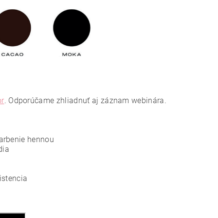
or
. Odporúčame zhliadnuť aj záznam webinára.
arbenie hennou
dia
istencia