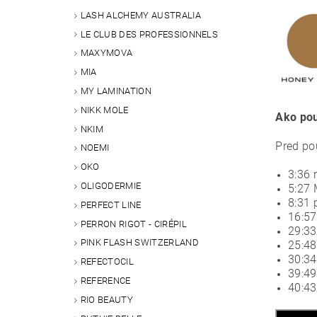
LASH ALCHEMY AUSTRALIA
LE CLUB DES PROFESSIONNELS
MAXYMOVA
MIA
MY LAMINATION
NIKK MOLE
Ako pou
NKIM
Pred po
NOEMI
OKO
3:36
OLIGODERMIE
5:27
8:31 
PERFECT LINE
16:57
PERRON RIGOT - CIRÉPIL
29:33
PINK FLASH SWITZERLAND
25:48
30:34
REFECTOCIL
39:4
REFERENCE
40:43
RIO BEAUTY