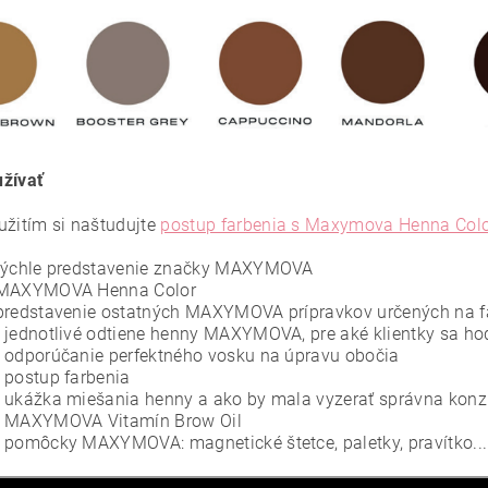
žívať
užitím si naštudujte
postup farbenia s Maxymova Henna Col
 rýchle predstavenie značky MAXYMOVA
 MAXYMOVA Henna Color
predstavenie ostatných MAXYMOVA prípravkov určených na f
 jednotlivé odtiene henny MAXYMOVA, pre aké klientky sa ho
 odporúčanie perfektného vosku na úpravu obočia
 postup farbenia
 ukážka miešania henny a ako by mala vyzerať správna konz
9 MAXYMOVA Vitamín Brow Oil
 pomôcky MAXYMOVA: magnetické štetce, paletky, pravítko...