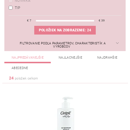
NOVINKA
TIP
€
7
€
39
POLOŽIEK NA ZOBRAZENIE:
24
FILTROVANIE PODĽA PARAMETROV, CHARAKTERISTÍK A
VÝROBCOV
NAJPREDÁVANEJŠIE
NAJLACNEJŠIE
NAJDRAHŠIE
ABECEDNE
24
položiek celkom