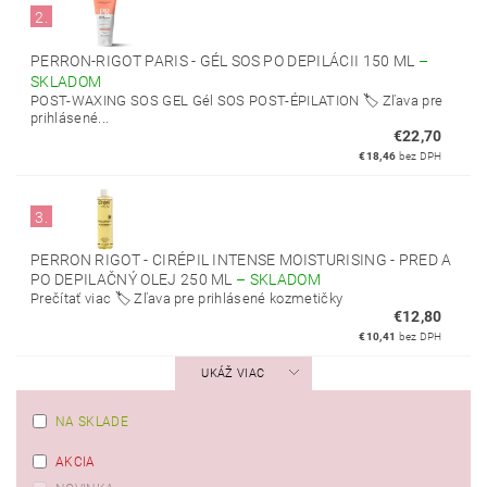
2.
PERRON-RIGOT PARIS - GÉL SOS PO DEPILÁCII 150 ML
–
SKLADOM
POST-WAXING SOS GEL Gél SOS POST-ÉPILATION 🏷️ Zľava pre
prihlásené...
€22,70
€18,46
bez DPH
3.
PERRON RIGOT - CIRÉPIL INTENSE MOISTURISING - PRED A
PO DEPILAČNÝ OLEJ 250 ML
–
SKLADOM
Prečítať viac 🏷️ Zľava pre prihlásené kozmetičky
€12,80
€10,41
bez DPH
UKÁŽ VIAC
NA SKLADE
AKCIA