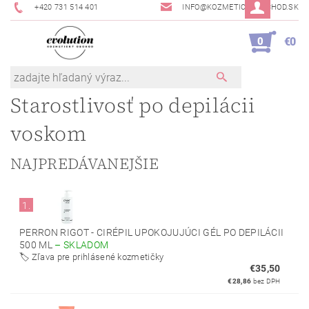
+420 731 514 401
INFO@KOZMETICKYOBCHOD.SK
0
€0
Starostlivosť po depilácii
voskom
NAJPREDÁVANEJŠIE
1.
PERRON RIGOT - CIRÉPIL UPOKOJUJÚCI GÉL PO DEPILÁCII
500 ML
–
SKLADOM
🏷️ Zľava pre prihlásené kozmetičky
€35,50
€28,86
bez DPH