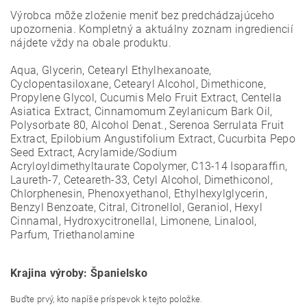
Výrobca môže zloženie meniť bez predchádzajúceho
upozornenia. Kompletný a aktuálny zoznam ingrediencií
nájdete vždy na obale produktu.
Aqua, Glycerin, Cetearyl Ethylhexanoate,
Cyclopentasiloxane, Cetearyl Alcohol, Dimethicone,
Propylene Glycol, Cucumis Melo Fruit Extract, Centella
Asiatica Extract, Cinnamomum Zeylanicum Bark Oil,
Polysorbate 80, Alcohol Denat., Serenoa Serrulata Fruit
Extract, Epilobium Angustifolium Extract, Cucurbita Pepo
Seed Extract, Acrylamide/Sodium
Acryloyldimethyltaurate Copolymer, C13-14 Isoparaffin,
Laureth-7, Ceteareth-33, Cetyl Alcohol, Dimethiconol,
Chlorphenesin, Phenoxyethanol, Ethylhexylglycerin,
Benzyl Benzoate, Citral, Citronellol, Geraniol, Hexyl
Cinnamal, Hydroxycitronellal, Limonene, Linalool,
Parfum, Triethanolamine
Krajina výroby: Španielsko
Buďte prvý, kto napíše príspevok k tejto položke.