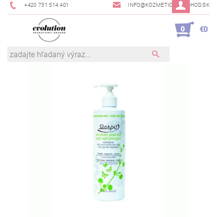
+420 731 514 401
INFO@KOZMETICKYOBCHOD.SK
0
€0