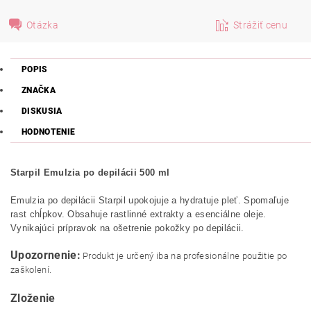
Otázka
Strážiť cenu
POPIS
ZNAČKA
DISKUSIA
HODNOTENIE
Starpil Emulzia po depilácii 500 ml
Emulzia po depilácii Starpil upokojuje a hydratuje pleť. Spomaľuje
rast chĺpkov. Obsahuje rastlinné extrakty a esenciálne oleje.
Vynikajúci prípravok na ošetrenie pokožky po depilácii.
Upozornenie:
Produkt je určený iba na profesionálne použitie po
zaškolení.
Zloženie