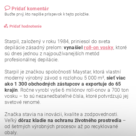
Pridať komentár
Buďte prvý, kto napíše príspevok k tejto položke.
Pridať hodnotenie
Starpil, založený v roku 1984, priniesol do sveta
depilácie zásadný prelom:
vynašiel
roll-on vosky
, ktoré
sú dnes jednou z najpoužívanejších metód
profesionálnej depilácie.
Starpil je značkou spoločností Maystar, ktorá vlastní
moderný výrobný závod s rozlohou 5 000 m²,
sieť viac
ako 1 300 obchodných zástupcov a exportuje do 65
krajín
. Ročne vyrobí vyše 6 miliónov roll-onov a 700 ton
vosku – to sú nezanedbateľné čísla, ktoré potvrdzujú jej
svetové renomé.
Značka stavia na inovácii, kvalite a zodpovednosti.
Veľký
dôraz kladie na ochranu životného prostredia
–
Vložením hodnotenie súhlasíte s
podmienkami ochrany
osobných údajov
.
od šetrných výrobných procesov až po recyklované
obaly.