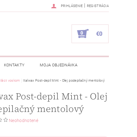
|
PRIHLÁSENIE
REGISTRÁCIA
0
€0
KONTAKTY
MOJA OBJEDNÁVKA
ilácii voskom
Italwax Post-depil Mint - Olej podepilačný mentolový
wax Post-depil Mint - Olej
epilačný mentolový
Neohodnotené