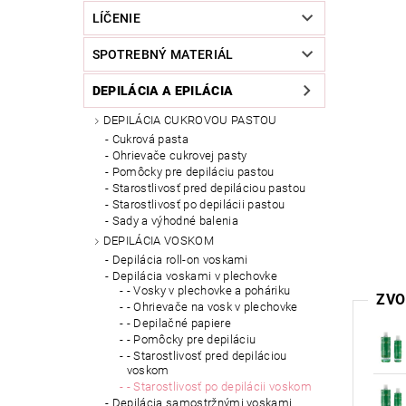
LÍČENIE
SPOTREBNÝ MATERIÁL
DEPILÁCIA A EPILÁCIA
DEPILÁCIA CUKROVOU PASTOU
Cukrová pasta
Ohrievače cukrovej pasty
Pomôcky pre depiláciu pastou
Starostlivosť pred depiláciou pastou
Starostlivosť po depilácii pastou
Sady a výhodné balenia
DEPILÁCIA VOSKOM
Depilácia roll-on voskami
Depilácia voskami v plechovke
- Vosky v plechovke a poháriku
ZVO
- Ohrievače na vosk v plechovke
- Depilačné papiere
- Pomôcky pre depiláciu
- Starostlivosť pred depiláciou
voskom
- Starostlivosť po depilácii voskom
Depilácia samostržnými voskami