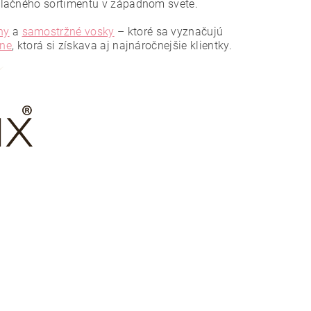
ilačného sortimentu v západnom svete.
ny
a
samostržné vosky
– ktoré sa vyznačujú
ine
, ktorá si získava aj najnáročnejšie klientky.