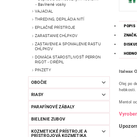
Bavlnené vosky
VAJACIAL
THREDING, DEPILÁCIA NITÍ
POPIS
EPILAČNÉ PRÍSTROJE
ZNAČK
ZARASTANIE CHĹPKOV
ZASTAVENIE A SPOMALENIE RASTU
DISKU
CHĹPKOV
HODNO
DOMÁCA STAROSTLIVOSŤ PERRON
RIGOT - CIRÉPIL
PINZETY
Italwax O
OBOČIE
Olej po d
hebkosti.
RIASY
Mentol oc
PARAFÍNOVÉ ZÁBALY
Vyrobe
BIELENIE ZUBOV
Upozor
KOZMETICKÉ PRÍSTROJE A
PRÍSTROJOVÁ KOZMETIKA