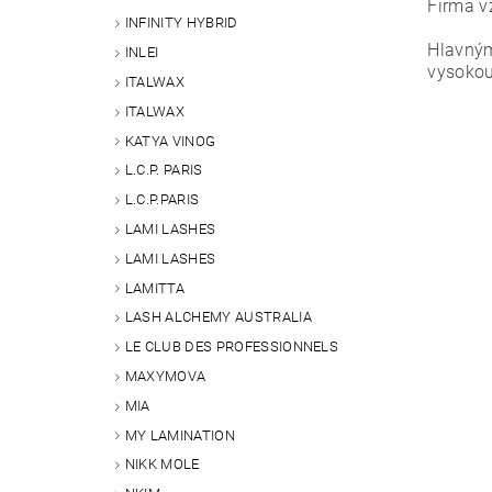
Firma v
INFINITY HYBRID
Hlavný
INLEI
vysokou
ITALWAX
ITALWAX
KATYA VINOG
Vlože
L.C.P. PARIS
L.C.P.PARIS
LAMI LASHES
LAMI LASHES
LAMITTA
LASH ALCHEMY AUSTRALIA
LE CLUB DES PROFESSIONNELS
MAXYMOVA
MIA
MY LAMINATION
NIKK MOLE