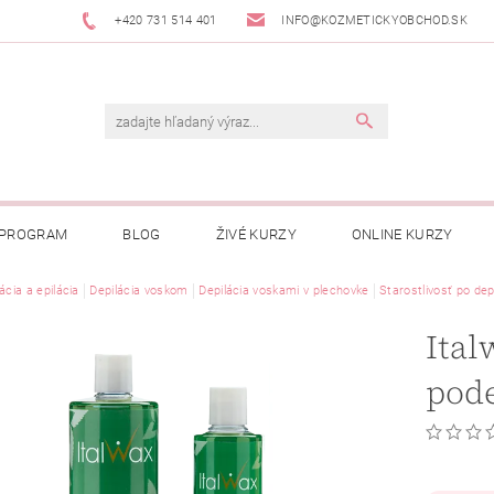
+420 731 514 401
INFO@KOZMETICKYOBCHOD.SK
 PROGRAM
BLOG
ŽIVÉ KURZY
ONLINE KURZY
ácia a epilácia
Depilácia voskom
Depilácia voskami v plechovke
Starostlivosť po dep
Ital
pod