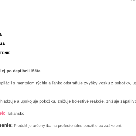
A
SIA
TENIE
lej po depilácii Mäta
epilácii s mentolom rýchlo a ľahko odstraňuje zvyšky vosku z pokožky, up
hladzuje a upokojuje pokožku, znižuje bolestivé reakcie, znižuje zápalliv
né:
Taliansko
nenie:
Produkt je určený iba na profesionálne použitie po zaškolení.