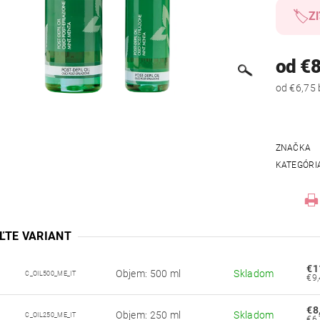
🏷️
Zľ
od €8
ZNAČKA
KATEGÓRI
ĽTE VARIANT
€1
Objem: 500 ml
Skladom
C_OIL500_ME_IT
€8
Objem: 250 ml
Skladom
C_OIL250_ME_IT