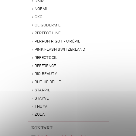
NKIM
NOEMI
OKO
OLIGODERMIE
PERFECT LINE
PERRON RIGOT - CIRÉPIL
PINK FLASH SWITZERLAND
REFECTOCIL
REFERENCE
RIO BEAUTY
RUTHIE BELLE
STARPIL
STAYVE
THUYA
ZOLA
KONTAKT