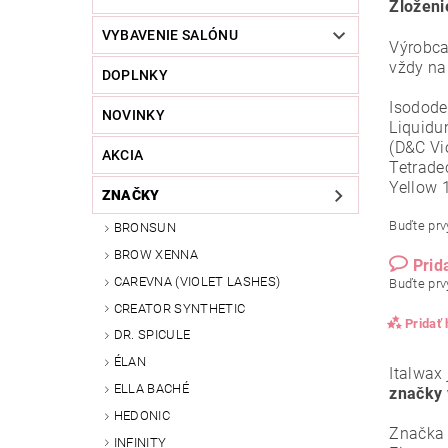
Zloženi
VYBAVENIE SALÓNU
Výrobca
vždy na
DOPLNKY
Isodode
NOVINKY
Liquidu
(D&C Vi
AKCIA
Tetrade
Yellow 
ZNAČKY
Buďte prvý
BRONSUN
BROW XENNA
Prid
CAREVNA (VIOLET LASHES)
Buďte prvý
CREATOR SYNTHETIC
Pridať
DR. SPICULE
ÉLAN
Italwax 
ELLA BACHÉ
značky 
HEDONIC
Značka
INFINITY