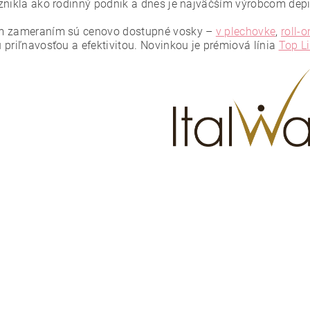
znikla ako rodinný podnik a dnes je najväčším výrobcom dep
m zameraním sú cenovo dostupné vosky –
v plechovke
,
roll-o
 priľnavosťou a efektivitou. Novinkou je prémiová línia
Top L
ním hodnotenie súhlasíte s
podmienkami ochrany osobných údajov
.