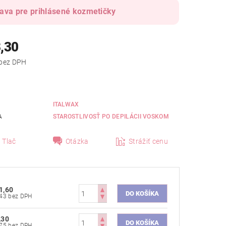
ava pre prihlásené kozmetičky
,30
od €6,75 bez DPH
ITALWAX
A
STAROSTLIVOSŤ PO DEPILÁCII VOSKOM
Tlač
Otázka
Strážiť cenu
1,60
€9,43 bez DPH
,30
€6,75 bez DPH