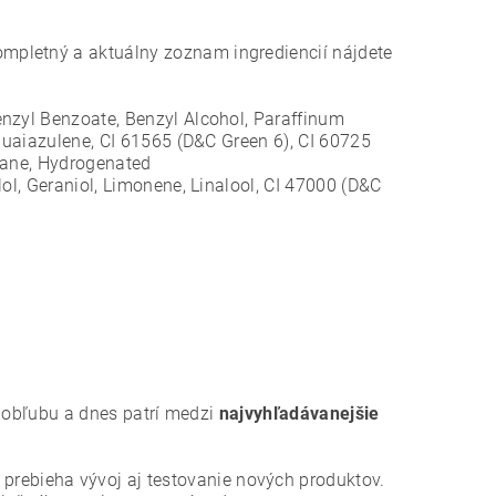
mpletný a aktuálny zoznam ingrediencií nájdete
enzyl Benzoate, Benzyl Alcohol, Paraffinum
 Guaiazulene, CI 61565 (D&C Green 6), CI 60725
ecane, Hydrogenated
ol, Geraniol, Limonene, Linalool, CI 47000 (D&C
la obľubu a dnes patrí medzi
najvyhľadávanejšie
e prebieha vývoj aj testovanie nových produktov.