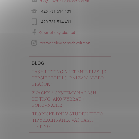
info
@
kozmetickyobchod.sk
+420 731 514 401
+420 731 514 401
Kosmetický obchod
kosmetickyobchodevolution
BLOG
LASH LIFTING A LEPENIE RIAS: JE
LEPŠIE LEPIDLO, BALZAM ALEBO
PRÁŠOK?
ZNAČKY A SYSTÉMY NA LASH
LIFTING: AKO VYBRAŤ +
POROVNANIE
TROPICKÉ DNI V ŠTÚDIU? TIETO
TIPY ZACHRÁNIA VÁŠ LASH
LIFTING