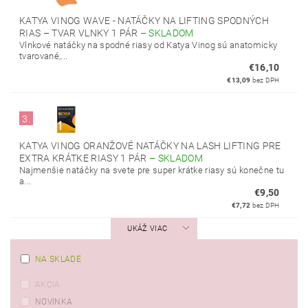
KATYA VINOG WAVE - NATÁČKY NA LIFTING SPODNÝCH
RIAS – TVAR VLNKY 1 PÁR
–
SKLADOM
Vlnkové natáčky na spodné riasy od Katya Vinog sú anatomicky
tvarované,...
€16,10
€13,09
bez DPH
3.
KATYA VINOG ORANŽOVÉ NATÁČKY NA LASH LIFTING PRE
EXTRA KRÁTKE RIASY 1 PÁR
–
SKLADOM
Najmenšie natáčky na svete pre super krátke riasy sú konečne tu
a...
€9,50
€7,72
bez DPH
UKÁŽ VIAC
NA SKLADE
AKCIA
NOVINKA