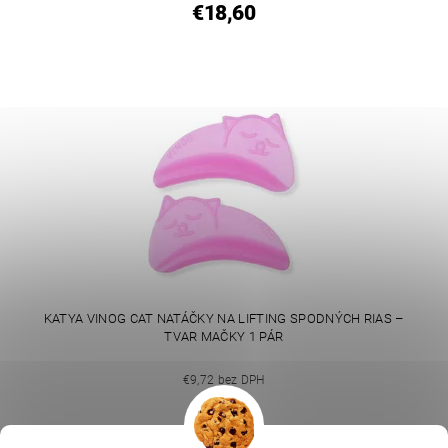
€18,60
KATYA VINOG CAT NATÁČKY NA LIFTING SPODNÝCH RIAS –
TVAR MAČKY 1 PÁR
€9,72 bez DPH
€11,95