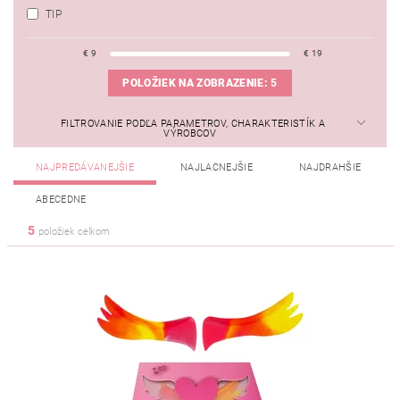
TIP
€
9
€
19
POLOŽIEK NA ZOBRAZENIE:
5
FILTROVANIE PODĽA PARAMETROV, CHARAKTERISTÍK A
VÝROBCOV
NAJPREDÁVANEJŠIE
NAJLACNEJŠIE
NAJDRAHŠIE
ABECEDNE
5
položiek celkom