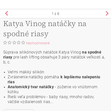
1
z 6
Katya Vinog natáčky na
spodné riasy
Neohodnotené
Súprava silikónových natáčok Katya Vinog
na spodné
riasy
pre lash lifting obsahuje 3 páry natáčok veľkosti a,
b, c.
Veľmi mäkký silikón
Zvrásnenie natáčky pomáha
k lepšiemu nalepeniu
rias
Anatomický tvar natáčky
- zúženie vo vnútornom
kútiku
Rieši veľa problémov - baby riasy, mnoho radov,
väčšie vzdialenosti rias...