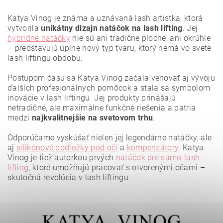
Katya Vinog je známa a uznávaná lash artistka, ktorá
vytvorila
unikátny dizajn natáčok na lash lifting
. Jej
hybridné natáčky
nie sú ani tradične ploché, ani okrúhle
– predstavujú úplne nový typ tvaru, ktorý nemá vo svete
lash liftingu obdobu.
Postupom času sa Katya Vinog začala venovať aj vývoju
ďalších profesionálnych pomôcok a stala sa symbolom
inovácie v lash liftingu. Jej produkty prinášajú
netradičné, ale maximálne funkčné riešenia a patria
medzi
najkvalitnejšie na svetovom trhu
.
Odporúčame vyskúšať nielen jej legendárne natáčky, ale
aj
silikónové podložky pod oči
a
kompenzátory
.
Katya
Vložením hodnotenie súhlasíte s
podmienkami ochrany
osobných údajov
.
Vinog je tiež autorkou prvých
natáčok pre samo-lash
lifting
, ktoré umožňujú pracovať s otvorenými očami –
skutočná revolúcia v lash liftingu.