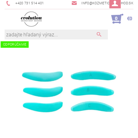
+420 731 514 401
INFO@KOZMETICKYOBCHOD.SK
0
€0
ODPORÚČAME