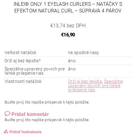
INLEI® ONLY 1 EYELASH CURLERS – NATÁČKY S
EFEKTOM NATURAL CURL – SÚPRAVA 4 PÁROV
€13,74 bez DPH
€16,90
Veľkosť natáčok
na spodné riasy
Drží aj bez lepidla?
áno
Špeciálne upravený povrch pre
áno
ľahké prilepenie rias
Vlastnosti natáčok
Drží aj bez lepidla
,
Špeciálne
upravený povrch pre ľahké
prilepenie rias
Buďte prvý, kto napíše príspevok k tejto položke.
Pridať komentár
Buďte prvý, kto napíše príspevok k tejto položke.
Pridať hodnotenie