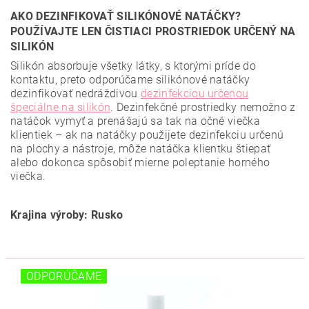
AKO DEZINFIKOVAŤ SILIKÓNOVÉ NATÁČKY?
POUŽÍVAJTE LEN ČISTIACI PROSTRIEDOK URČENÝ NA
SILIKÓN
Silikón absorbuje všetky látky, s ktorými príde do
kontaktu, preto odporúčame silikónové natáčky
dezinfikovať nedráždivou
dezinfekciou určenou
špeciálne na silikón
. Dezinfekčné prostriedky nemožno z
natáčok vymyť a prenášajú sa tak na očné viečka
klientiek – ak na natáčky použijete dezinfekciu určenú
na plochy a nástroje, môže natáčka klientku štiepať
alebo dokonca spôsobiť mierne poleptanie horného
viečka.
Krajina výroby: Rusko
ODPORÚČAME