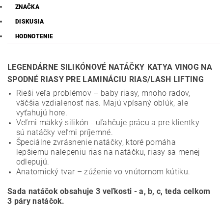
ZNAČKA
DISKUSIA
HODNOTENIE
LEGENDÁRNE SILIKÓNOVÉ NATÁČKY
KATYA VINOG NA
SPODNÉ RIASY PRE LAMINÁCIU RIAS/LASH LIFTING
Rieši veľa problémov – baby riasy, mnoho radov,
väčšia vzdialenosť rias. Majú vpísaný oblúk, ale
vyťahujú hore.
Veľmi mäkký silikón - uľahčuje prácu a pre klientky
sú natáčky veľmi príjemné.
Špeciálne zvrásnenie natáčky, ktoré pomáha
lepšiemu nalepeniu rias na natáčku, riasy sa menej
odlepujú.
Anatomický tvar – zúženie vo vnútornom kútiku.
Sada natáčok obsahuje 3 veľkosti - a, b, c, teda celkom
3 páry natáčok.