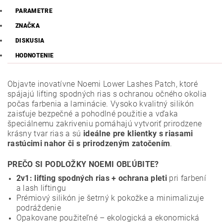
PARAMETRE
ZNAČKA
DISKUSIA
HODNOTENIE
Objavte inovatívne Noemi Lower Lashes Patch, ktoré
spájajú lifting spodných rias s ochranou očného okolia
počas farbenia a laminácie. Vysoko kvalitný silikón
zaisťuje bezpečné a pohodlné použitie a vďaka
špeciálnemu zakriveniu pomáhajú vytvoriť prirodzene
krásny tvar rias a sú
ideálne pre klientky s riasami
rastúcimi nahor či s prirodzeným zatočením
.
PREČO SI PODLOŽKY NOEMI OBĽÚBITE?
2v1: lifting spodných rias + ochrana pleti
pri farbení
a lash liftingu
Prémiový silikón je šetrný k pokožke a minimalizuje
podráždenie
Opakovane použiteľné – ekologická a ekonomická