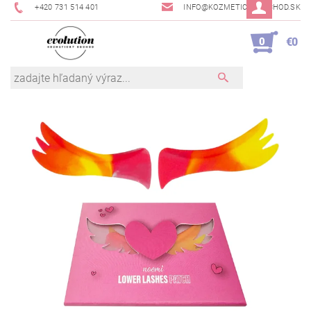
+420 731 514 401
INFO@KOZMETICKYOBCHOD.SK
0
€0