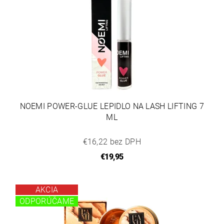
NOEMI POWER-GLUE LEPIDLO NA LASH LIFTING 7
ML
€16,22 bez DPH
€19,95
AKCIA
ODPORÚČAME