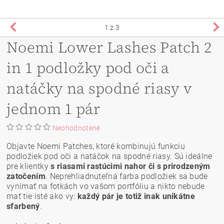
1
z 3
Noemi Lower Lashes Patch 2
in 1 podložky pod oči a
natáčky na spodné riasy v
jednom 1 pár
Neohodnotené
Objavte Noemi Patches, ktoré kombinujú funkciu
podložiek pod oči a natáčok na spodné riasy. Sú ideálne
pre klientky
s riasami rastúcimi nahor či s prirodzeným
zatočením
. Neprehliadnuteľná farba podložiek sa bude
vynímať na fotkách vo vašom portfóliu a nikto nebude
mať tie isté ako vy:
každý pár je totiž inak unikátne
sfarbený
.