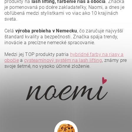
produkty na
lash lifting, farbenie rias a obočia
. Značka
je pomenovaná po dcére zakladateľky, Naomi, a dnes je
obľúbená medzi stylistkami vo viac ako 10 krajinách
sveta.
Celá
výroba prebieha v Nemecku
, čo zaručuje najvyšší
štandard kvality a bezpečnosti. Značka spája trendy,
inovácie a precízne nemecké spracovanie.
Medzi jej TOP produkty patria
hybridné farby na riasy a
obočie
a
cysteamínový systém na lash lifting
, známy pre
svoje šetrné, no vysoko účinné zloženie.
Vložením hodnotenie súhlasíte s
podmienkami ochrany
osobných údajov
.