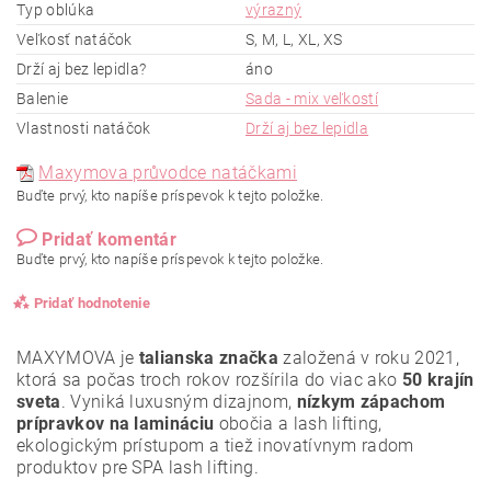
Typ oblúka
výrazný
Veľkosť natáčok
S, M, L, XL, XS
Drží aj bez lepidla?
áno
Balenie
Sada - mix veľkostí
Vlastnosti natáčok
Drží aj bez lepidla
Maxymova průvodce natáčkami
Buďte prvý, kto napíše príspevok k tejto položke.
Pridať komentár
Buďte prvý, kto napíše príspevok k tejto položke.
Pridať hodnotenie
MAXYMOVA je
talianska značka
založená v roku 2021,
ktorá sa počas troch rokov rozšírila do viac ako
50 krajín
sveta
. Vyniká luxusným dizajnom,
nízkym zápachom
prípravkov na lamináciu
obočia a lash lifting,
ekologickým prístupom a tiež inovatívnym radom
produktov pre SPA lash lifting.