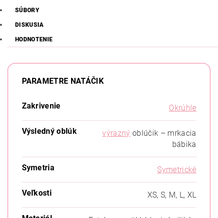
SÚBORY
DISKUSIA
HODNOTENIE
PARAMETRE NATÁČIK
Zakrivenie
Okrúhle
Výsledný oblúk
výrazný
oblúčik – mrkacia
bábika
Symetria
Symetrické
Veľkosti
XS, S, M, L, XL