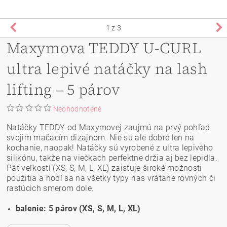
1
z 3
Maxymova TEDDY U-CURL
ultra lepivé natáčky na lash
lifting – 5 párov
Neohodnotené
Natáčky TEDDY od Maxymovej zaujmú na prvý pohľad
svojim mačacím dizajnom. Nie sú ale dobré len na
kochanie, naopak! Natáčky sú vyrobené z ultra lepivého
silikónu, takže na viečkach perfektne držia aj bez lepidla.
Päť veľkostí (XS, S, M, L, XL) zaisťuje široké možnosti
použitia a hodí sa na všetky typy rias vrátane rovných či
rastúcich smerom dole.
balenie: 5 párov (XS, S, M, L, XL)