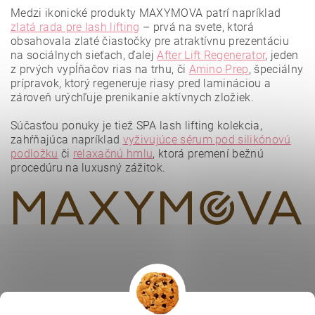
Medzi ikonické produkty MAXYMOVA patrí napríklad
zlatá rada pre lash lifting
– prvá na svete, ktorá
obsahovala zlaté čiastočky pre atraktívnu prezentáciu
na sociálnych sieťach, ďalej
After Lift Regenerator
, jeden
z prvých vypĺňačov rias na trhu, či
Amino Prep
, špeciálny
prípravok, ktorý regeneruje riasy pred lamináciou a
zároveň urýchľuje prenikanie aktívnych zložiek.
Vložením hodnotenie súhlasíte s
podmienkami ochrany
osobných údajov
.
Súčasťou ponuky je tiež SPA lash lifting kolekcia,
zahŕňajúca napríklad
vyživujúce sérum pod silikónovú
podložku
či
relaxačnú hmlu
, ktorá premení bežnú
procedúru na luxusný zážitok.