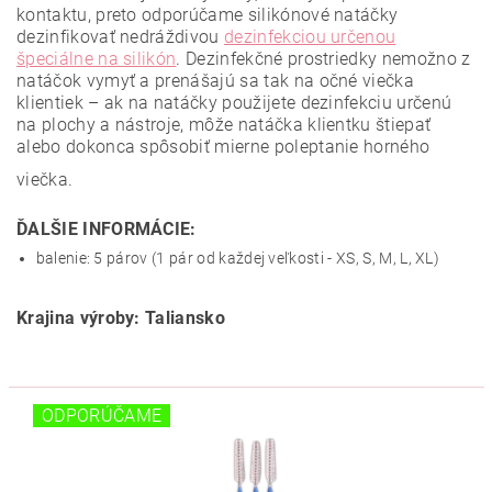
kontaktu, preto odporúčame silikónové natáčky
dezinfikovať nedráždivou
dezinfekciou určenou
špeciálne na silikón
. Dezinfekčné prostriedky nemožno z
natáčok vymyť a prenášajú sa tak na očné viečka
klientiek – ak na natáčky použijete dezinfekciu určenú
na plochy a nástroje, môže natáčka klientku štiepať
alebo dokonca spôsobiť mierne poleptanie horného
viečka.
ĎALŠIE INFORMÁCIE:
balenie: 5 párov (1 pár od každej veľkosti - XS, S, M, L, XL)
Krajina výroby: Taliansko
ODPORÚČAME