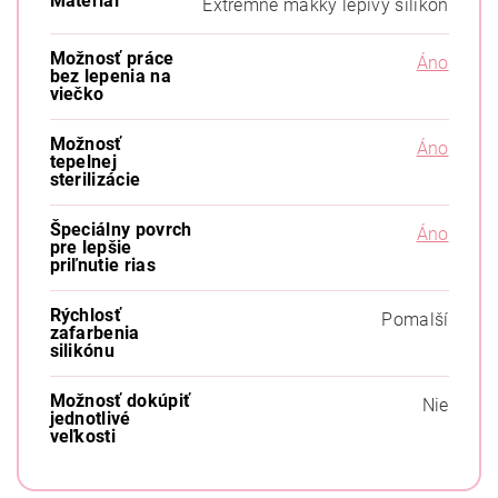
Materiál
Extrémne mäkký lepivý silikón
Možnosť práce
Áno
bez lepenia na
viečko
Možnosť
Áno
tepelnej
sterilizácie
Špeciálny povrch
Áno
pre lepšie
priľnutie rias
Rýchlosť
Pomalší
zafarbenia
silikónu
Možnosť dokúpiť
Nie
jednotlivé
veľkosti