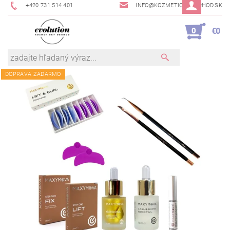
+420 731 514 401
INFO@KOZMETICKYOBCHOD.SK
0
€0
DOPRAVA ZADARMO