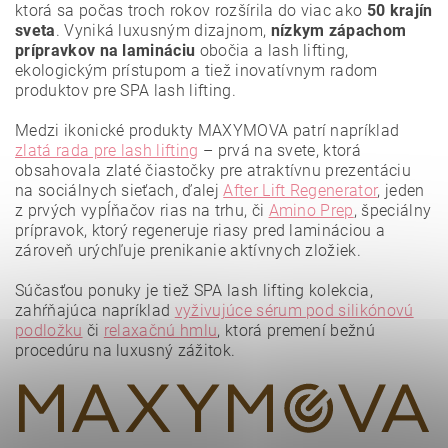
ktorá sa počas troch rokov rozšírila do viac ako
50 krajín
sveta
. Vyniká luxusným dizajnom,
nízkym zápachom
prípravkov na lamináciu
obočia a lash lifting,
ekologickým prístupom a tiež inovatívnym radom
produktov pre SPA lash lifting.
Medzi ikonické produkty MAXYMOVA patrí napríklad
zlatá rada pre lash lifting
– prvá na svete, ktorá
obsahovala zlaté čiastočky pre atraktívnu prezentáciu
na sociálnych sieťach, ďalej
After Lift Regenerator
, jeden
z prvých vypĺňačov rias na trhu, či
Amino Prep
, špeciálny
prípravok, ktorý regeneruje riasy pred lamináciou a
zároveň urýchľuje prenikanie aktívnych zložiek.
Vložením hodnotenie súhlasíte s
podmienkami ochrany
osobných údajov
.
Súčasťou ponuky je tiež SPA lash lifting kolekcia,
zahŕňajúca napríklad
vyživujúce sérum pod silikónovú
podložku
či
relaxačnú hmlu
, ktorá premení bežnú
procedúru na luxusný zážitok.