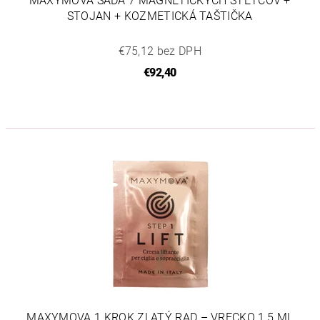
MAXYMOVA SADA 7 MAGNETICKÝCH ŠTETCOV +
STOJAN + KOZMETICKÁ TAŠTIČKA
€75,12 bez DPH
€92,40
MAXYMOVA 1.KROK ZLATÝ RAD – VRECKO 1,5 ML