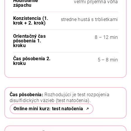
Hodnotenie
veľmi príjemná vôňa
zápachu
Konzistencia (1.
stredne hustá s trblietkami
krok + 2. krok)
Orientačný čas
8 – 12 min
pôsobenia 1.
kroku
Čas pôsobenia 2.
5 – 8 min
kroku
Čas pôsobenia:
Rozhodujúci je test rozpojenia
disulfidických väzieb (test natočenia).
Online mini kurz: test natočenia