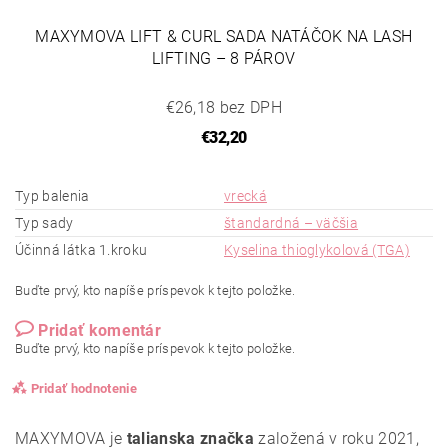
MAXYMOVA LIFT & CURL SADA NATÁČOK NA LASH
LIFTING – 8 PÁROV
€26,18 bez DPH
€32,20
Typ balenia
vrecká
Typ sady
štandardná – väčšia
Účinná látka 1.kroku
Kyselina thioglykolová (TGA)
Buďte prvý, kto napíše príspevok k tejto položke.
Pridať komentár
Buďte prvý, kto napíše príspevok k tejto položke.
Pridať hodnotenie
MAXYMOVA je
talianska značka
založená v roku 2021,