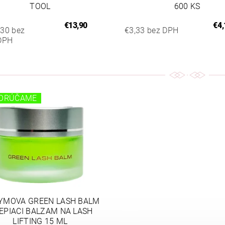
TOOL
600 KS
€13,90
€4,
,30 bez
€3,33 bez DPH
DPH
ORÚČAME
YMOVA GREEN LASH BALM
LEPIACI BALZAM NA LASH
LIFTING 15 ML