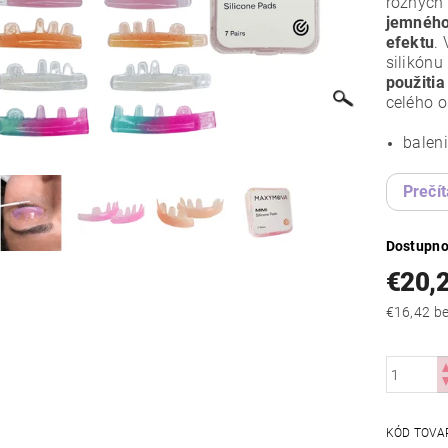
rôznych 
jemného
efektu
.
silikónu
použitia
celého o
baleni
Prečít
Dostupno
€20,
€16
KÓD TOVA