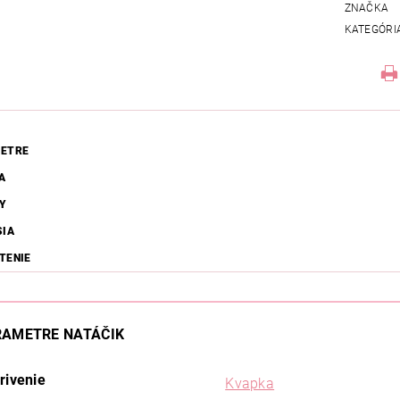
ZNAČKA
KATEGÓRI
ETRE
A
Y
SIA
TENIE
RAMETRE NATÁČIK
rivenie
Kvapka