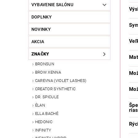
VYBAVENIE SALÓNU
Výs
DOPLNKY
Sym
NOVINKY
Veľ
AKCIA
ZNAČKY
Mat
BRONSUN
BROW XENNA
Mož
CAREVNA (VIOLET LASHES)
Mož
CREATOR SYNTHETIC
DR. SPICULE
Špe
ÉLAN
rias
ELLA BACHÉ
HEDONIC
Rýc
INFINITY