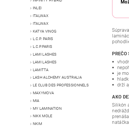
INFINITY HYBRID
Mož
INLEI
ITALWAX
ITALWAX
Súprava
KATYA VINOG
laminác
L.C.P. PARIS
pohodli
L.C.P.PARIS
PREČO 
LAMI LASHES
vhodn
LAMI LASHES
nepoh
LAMITTA
je mo
LASH ALCHEMY AUSTRALIA
hladk
drží a
LE CLUB DES PROFESSIONNELS
MAXYMOVA
AKO DE
MIA
Silikón
MY LAMINATION
nedráž
prenáša
NIKK MOLE
natáčka
NKIM