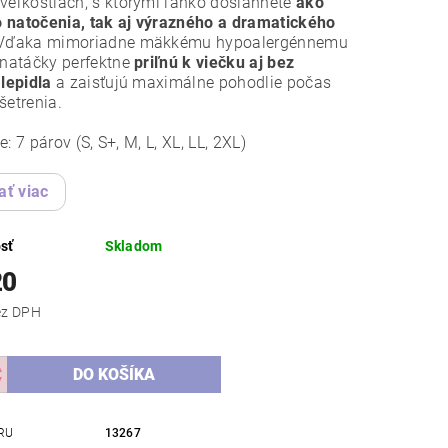
veľkostiach, s ktorými ľahko dosiahnete
ako
 natočenia, tak aj výrazného a dramatického
 Vďaka mimoriadne mäkkému hypoalergénnemu
 natáčky perfektne
priľnú k viečku aj bez
 lepidla
a zaisťujú maximálne pohodlie počas
šetrenia.
e: 7 párov (S, S+, M, L, XL, LL, 2XL)
ať viac
sť
Skladom
20
,42 bez DPH
RU
13267