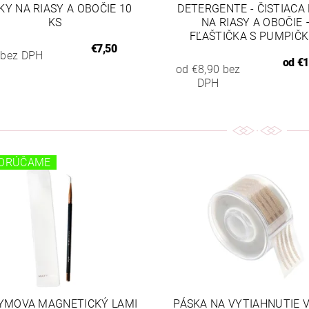
KY NA RIASY A OBOČIE 10
DETERGENTE - ČISTIACA
KS
NA RIASY A OBOČIE 
FĽAŠTIČKA S PUMPIČ
€7,50
 bez DPH
od
€1
od €8,90 bez
DPH
ORÚČAME
YMOVA MAGNETICKÝ LAMI
PÁSKA NA VYTIAHNUTIE 