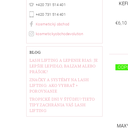
KEF
+420 731 514 401
+420 731 514 401
€6,10
Kosmetický obchod
kosmetickyobchodevolution
BLOG
LASH LIFTING A LEPENIE RIAS: JE
LEPŠIE LEPIDLO, BALZAM ALEBO
ODP
PRÁŠOK?
ZNAČKY A SYSTÉMY NA LASH
LIFTING: AKO VYBRAŤ +
POROVNANIE
TROPICKÉ DNI V ŠTÚDIU? TIETO
TIPY ZACHRÁNIA VÁŠ LASH
LIFTING
MAX