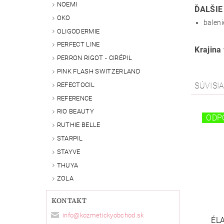
NOEMI
ĎALŠIE
OKO
baleni
OLIGODERMIE
PERFECT LINE
Krajina
PERRON RIGOT - CIRÉPIL
PINK FLASH SWITZERLAND
REFECTOCIL
SÚVISI
REFERENCE
RIO BEAUTY
ODP
RUTHIE BELLE
STARPIL
STAYVE
THUYA
ZOLA
KONTAKT
info
@
kozmetickyobchod.sk
ÉL