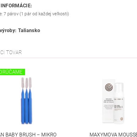
 INFORMÁCIE:
e: 7 párov (1 pár od každej veľkosti)
 výroby: Taliansko
ACI TOVAR
ORÚČAME
AN BABY BRUSH – MIKRO
MAXYMOVA MOUSS