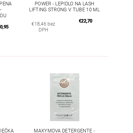
 PENA
POWER - LEPIDLO NA LASH
–
LIFTING STRONG V TUBE 10 ML
KOU
€22,70
€18,46 bez
0,95
DPH
VIEČKA
MAXYMOVA DETERGENTE -