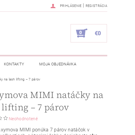
|
PRIHLÁSENIE
REGISTRÁCIA
0
€0
KONTAKTY
MOJA OBJEDNÁVKA
na lash lifting – 7 párov
ymova MIMI natáčky na
 lifting – 7 párov
Neohodnotené
xymova MIMI ponúka 7 párov natáčok v