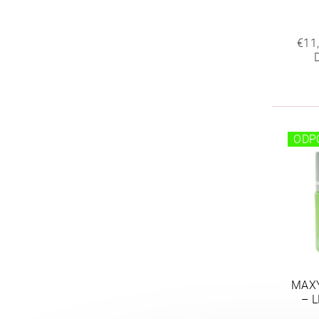
€11
ODP
MAX
– 