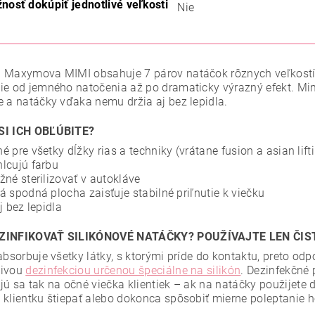
nosť dokúpiť jednotlivé veľkosti
Nie
 Maxymova MIMI obsahuje 7 párov natáčok rôznych veľkostí, 
ie od jemného natočenia až po dramaticky výrazný efekt. Mi
e a natáčky vďaka nemu držia aj bez lepidla.
SI ICH OBĽÚBITE?
é pre všetky dĺžky rias a techniky (vrátane fusion a asian lift
lcujú farbu
žné sterilizovať v autokláve
á spodná plocha zaisťuje stabilné priľnutie k viečku
j bez lepidla
ZINFIKOVAŤ SILIKÓNOVÉ NATÁČKY? POUŽÍVAJTE LEN ČIS
 absorbuje všetky látky, s ktorými príde do kontaktu, preto o
divou
dezinfekciou určenou špeciálne na silikón
. Dezinfekčné
jú sa tak na očné viečka klientiek – ak na natáčky použijete 
 klientku štiepať alebo dokonca spôsobiť mierne poleptanie h