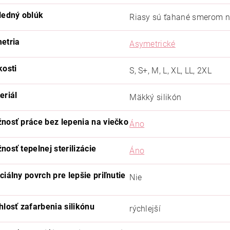
ledný oblúk
Riasy sú ťahané smerom 
etria
Asymetrické
kosti
S, S+, M, L, XL, LL, 2XL
eriál
Mäkký silikón
nosť práce bez lepenia na viečko
Áno
nosť tepelnej sterilizácie
Áno
ciálny povrch pre lepšie priľnutie
Nie
hlosť zafarbenia silikónu
rýchlejší