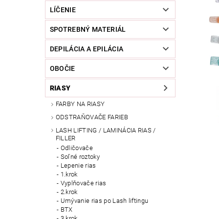
LÍČENIE
SPOTREBNÝ MATERIÁL
DEPILÁCIA A EPILÁCIA
OBOČIE
RIASY
FARBY NA RIASY
ODSTRAŇOVAČE FARIEB
LASH LIFTING / LAMINÁCIA RIAS /
FILLER
Odličovače
Soľné roztoky
Lepenie rias
1.krok
Vyplňovače rias
2.krok
Umývanie rias po Lash liftingu
BTX
3.krok