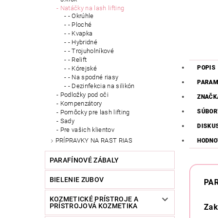
Natáčky na lash lifting
- Okrúhle
- Ploché
- Kvapka
- Hybridné
- Trojuholníkové
- Relift
POPIS
- Kórejské
- Na spodné riasy
PARAM
- Dezinfekcia na silikón
Podložky pod oči
ZNAČK
Kompenzátory
SÚBOR
Pomôcky pre lash lifting
Sady
DISKU
Pre vašich klientov
PRÍPRAVKY NA RAST RIAS
HODNO
PARAFÍNOVÉ ZÁBALY
BIELENIE ZUBOV
PA
KOZMETICKÉ PRÍSTROJE A
PRÍSTROJOVÁ KOZMETIKA
Zak