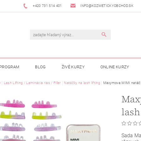
+420 731 514 401
INFO@KOZMETICKYOBCHOD.SK
 PROGRAM
BLOG
ŽIVÉ KURZY
ONLINE KURZY
y
Lash Lifting / Laminácia rias / Filler
Natáčky na lash lifting
Maxymova MIMI natáčky 
Max
lash
Sada Ma