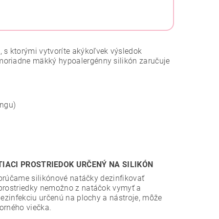
s ktorými vytvoríte akýkoľvek výsledok
moriadne mäkký hypoalergénny silikón zaručuje
ingu)
TIACI PROSTRIEDOK URČENÝ NA SILIKÓN
dporúčame silikónové natáčky dezinfikovať
 prostriedky nemožno z natáčok vymyť a
dezinfekciu určenú na plochy a nástroje, môže
orného viečka.