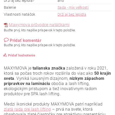
Drží aj bez lepidla?
áno
Balenie
Sada - mix veľkostí
Vlastnosti natáčok
Drží aj bez lepidla
Maxymova průvodce natáčkami
Buďte prvý, kto napíše príspevok k tejto položke.
Pridať komentár
Buďte prvý, kto napíše príspevok k tejto položke.
Pridať hodnotenie
MAXYMOVA je
talianska značka
založená v roku 2021,
ktorá sa počas troch rokov rozšírila do viac ako
50 krajín
sveta
. Vyniká luxusným dizajnom,
nízkym zápachom
prípravkov na lamináciu
obočia a lash lifting,
ekologickým prístupom a tiež inovatívnym radom
produktov pre SPA lash lifting.
Medzi ikonické produkty MAXYMOVA patrí napríklad
zlatá rada pre lash lifting
– prvá na svete, ktorá
obsahovala zlaté čiastočky pre atraktívnu prezentáciu