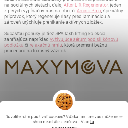
na sociálnych sieťach, ďalej
After Lift Regenerator
, jeden
z prvých vypĺňačov rias na trhu, či
Amino Prep
, špeciálny
prípravok, ktorý regeneruje riasy pred lamináciou a
zároveň urýchľuje prenikanie aktívnych zložiek.
Vložením hodnotenie súhlasíte s
podmienkami ochrany
osobných údajov
.
Súčasťou ponuky je tiež SPA lash lifting kolekcia,
zahŕňajúca napríklad
vyživujúce sérum pod silikónovú
podložku
či
relaxačnú hmlu
, ktorá premení bežnú
procedúru na luxusný zážitok.
Dovolíte nám používať cookies? Vďaka nim pre vás môžeme e-
|
|
|
Depilujeme.cz
Kosmetická škola
Online kosmetické kurzy
shop neustále zlepšovat. Viac
tu
.
|
MikroArt
Ella Baché