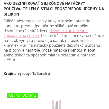
AKO DEZINFIKOVAŤ SILIKÓNOVÉ NATÁČKY?
POUŽÍVAJTE LEN ČISTIACI PROSTRIEDOK URČENÝ NA
SILIKÓN
Silikón absorbuje všetky látky, s ktorými príde do
kontaktu, preto odporúčame silikónové natáčky
dezinfikovať nedráždivou
dezinfekciou určenou
špeciálne na silikón
. Dezinfekčné prostriedky nemožno z
natáčok vymyť a prenášajú sa tak na očné viečka
klientiek – ak na natáčky použijete dezinfekciu určenú
na plochy a nástroje, môže natáčka klientku štiepať
alebo dokonca spôsobiť mierne poleptanie horného
viečka.
Krajina výroby: Taliansko
ODPORÚČAME