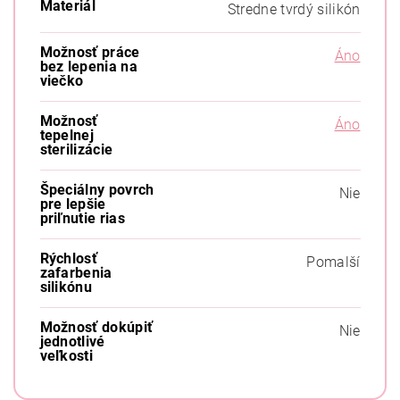
Materiál
Stredne tvrdý silikón
Možnosť práce
Áno
bez lepenia na
viečko
Možnosť
Áno
tepelnej
sterilizácie
Špeciálny povrch
Nie
pre lepšie
priľnutie rias
Rýchlosť
Pomalší
zafarbenia
silikónu
Možnosť dokúpiť
Nie
jednotlivé
veľkosti