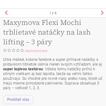
1
z 6
Maxymova Flexi Mochi
trblietavé natáčky na lash
lifting – 3 páry
Neohodnotené
Ultra mäkké, krásne farebné a super priľnavé natáčky s
prídavkom trblietok oslnia nielen svojím vzhľadom, ale aj
super lepivou textúrou
. Vďaka tomu natáčky priľnú k
očným viečkam aj bez lepidla, takže sa veľmi ľahko
používajú. Sú
vhodné pre rovné riasy alebo riasy, ktoré už
majú mierne prirodzené zakrivenie. Súprava obsahuje 3
páry – veľkosť 1, 2, 3.
Prečítať viac