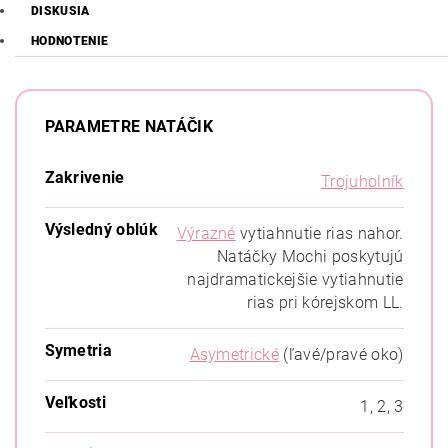
DISKUSIA
HODNOTENIE
PARAMETRE NATÁČIK
Zakrivenie
Trojuholník
Výsledný oblúk
Výrazné
vytiahnutie rias nahor.
Natáčky Mochi poskytujú
najdramatickejšie vytiahnutie
rias pri kórejskom LL.
Symetria
Asymetrické
(ľavé/pravé oko)
Veľkosti
1, 2, 3