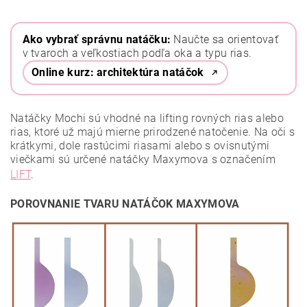
Ako vybrať správnu natáčku:
Naučte sa orientovať
v tvaroch a veľkostiach podľa oka a typu rias.
Online kurz: architektúra natáčok
Natáčky Mochi sú vhodné na lifting rovných rias alebo
rias, ktoré už majú mierne prirodzené natočenie. Na oči s
krátkymi, dole rastúcimi riasami alebo s ovisnutými
viečkami sú určené natáčky Maxymova s označením
LIFT
.
POROVNANIE TVARU NATÁČOK MAXYMOVA