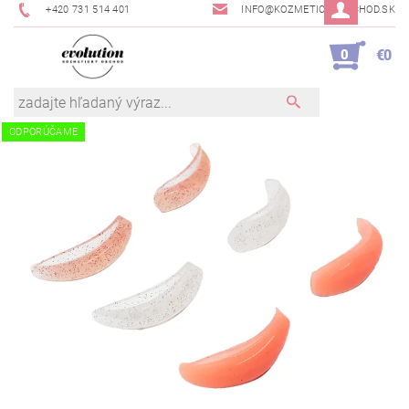
+420 731 514 401
INFO@KOZMETICKYOBCHOD.SK
0
€0
ODPORÚČAME