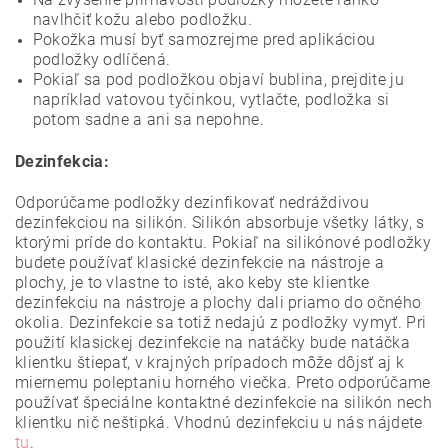
navlhčiť kožu alebo podložku.
Pokožka musí byť samozrejme pred aplikáciou
podložky odlíčená.
Pokiaľ sa pod podložkou objaví bublina, prejdite ju
napríklad vatovou tyčinkou, vytlačte, podložka si
potom sadne a ani sa nepohne.
Dezinfekcia:
Odporúčame podložky dezinfikovať nedráždivou
dezinfekciou na silikón. Silikón absorbuje všetky látky, s
ktorými príde do kontaktu. Pokiaľ na silikónové podložky
budete používať klasické dezinfekcie na nástroje a
plochy, je to vlastne to isté, ako keby ste klientke
dezinfekciu na nástroje a plochy dali priamo do očného
okolia. Dezinfekcie sa totiž nedajú z podložky vymyť. Pri
použití klasickej dezinfekcie na natáčky bude natáčka
klientku štiepať, v krajných prípadoch môže dôjsť aj k
miernemu poleptaniu horného viečka. Preto odporúčame
používať špeciálne kontaktné dezinfekcie na silikón nech
klientku nič neštipká. Vhodnú dezinfekciu u nás nájdete
tu
.