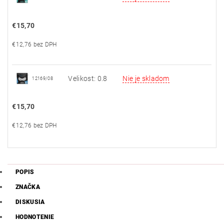
€15,70
€12,76 bez DPH
Velikost: 0.8
Nie je skladom
12169/08
€15,70
€12,76 bez DPH
POPIS
ZNAČKA
DISKUSIA
HODNOTENIE