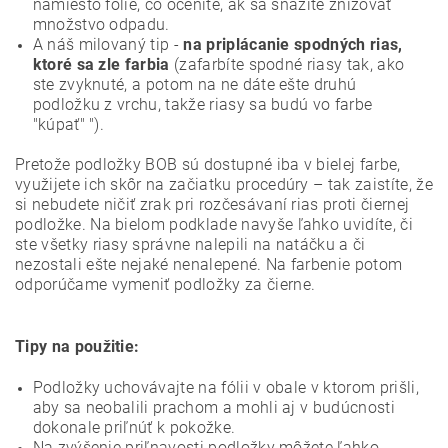
namiesto fólie, čo oceníte, ak sa snažíte znižovať
množstvo odpadu.
A náš milovaný tip -
na priplácanie spodných rias,
ktoré sa zle farbia
(zafarbíte spodné riasy tak, ako
ste zvyknuté, a potom na ne dáte ešte druhú
podložku z vrchu, takže riasy sa budú vo farbe
"kúpať" ").
Pretože podložky BOB sú dostupné iba v bielej farbe,
využijete ich skôr na začiatku procedúry – tak zaistíte, že
si nebudete ničiť zrak pri rozčesávaní rias proti čiernej
podložke. Na bielom podklade navyše ľahko uvidíte, či
ste všetky riasy správne nalepili na natáčku a či
nezostali ešte nejaké nenalepené. Na farbenie potom
odporúčame vymeniť podložky za čierne.
Tipy na použitie:
Podložky uchovávajte na fólii v obale v ktorom prišli,
aby sa neobalili prachom a mohli aj v budúcnosti
dokonale priľnúť k pokožke.
Na zvýšenie priľnavosti podložky môžete ľahko