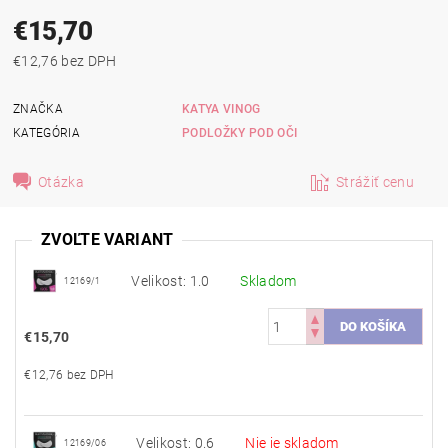
€15,70
€12,76 bez DPH
ZNAČKA
KATYA VINOG
KATEGÓRIA
PODLOŽKY POD OČI
Otázka
Strážiť cenu
ZVOĽTE VARIANT
Velikost: 1.0
Skladom
12169/1
€15,70
€12,76 bez DPH
Velikost: 0.6
Nie je skladom
12169/06