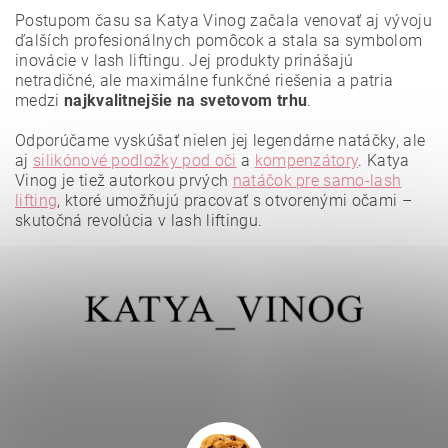
Postupom času sa Katya Vinog začala venovať aj vývoju
ďalších profesionálnych pomôcok a stala sa symbolom
inovácie v lash liftingu. Jej produkty prinášajú
netradičné, ale maximálne funkčné riešenia a patria
medzi
najkvalitnejšie na svetovom trhu
.
Odporúčame vyskúšať nielen jej legendárne natáčky, ale
aj
silikónové podložky pod oči
a
kompenzátory
.
Katya
Vložením hodnotenie súhlasíte s
podmienkami ochrany
osobných údajov
.
Vinog je tiež autorkou prvých
natáčok pre samo-lash
lifting
, ktoré umožňujú pracovať s otvorenými očami –
skutočná revolúcia v lash liftingu.