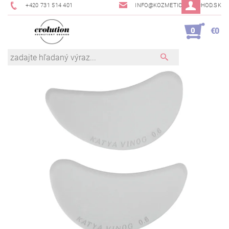
+420 731 514 401
INFO@KOZMETICKYOBCHOD.SK
0
€0