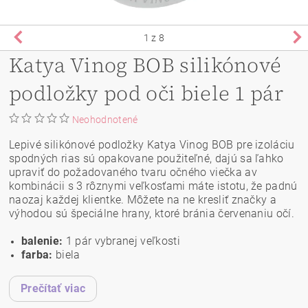
1
z 8
Katya Vinog BOB silikónové
podložky pod oči biele 1 pár
Neohodnotené
Lepivé silikónové podložky Katya Vinog BOB pre izoláciu
spodných rias sú opakovane použiteľné, dajú sa ľahko
upraviť do požadovaného tvaru očného viečka av
kombinácii s 3 rôznymi veľkosťami máte istotu, že padnú
naozaj každej klientke. Môžete na ne kresliť značky a
výhodou sú špeciálne hrany, ktoré bránia červenaniu očí.
balenie:
1 pár vybranej veľkosti
farba:
biela
Prečítať viac