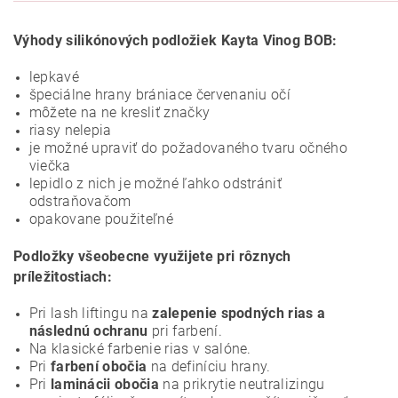
Výhody silikónových podložiek Kayta Vinog BOB:
lepkavé
špeciálne hrany brániace červenaniu očí
môžete na ne kresliť značky
riasy nelepia
je možné upraviť do požadovaného tvaru očného
viečka
lepidlo z nich je možné ľahko odstrániť
odstraňovačom
opakovane použiteľné
Podložky všeobecne využijete pri rôznych
príležitostiach:
Pri lash liftingu na
zalepenie spodných rias a
následnú ochranu
pri farbení.
Na klasické farbenie rias v salóne.
Pri
farbení obočia
na definíciu hrany.
Pri
laminácii obočia
na prikrytie neutralizingu