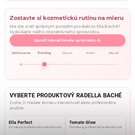
Zostavte si kozmetickú rutinu na mieru
Nie ste si istí správnym poradím produktov Ella Baché?
Vyskúšajte nášho interaktívneho sprievodcu.
Spustiť interaktívneho sprievodcu
Odličovanie
Peeling
Sérum
Krém
Masáž
VYBERTE PRODUKTOVÝ RADELLA BACHÉ
Zvoľte, či hľadáte domácu starostlivosť alebo profesionálne
použitie.
Ella Perfect
Tomate Glow
Mo
Domáca aj profesionálna starostlivosť
Domáca aj profesionálna starostlivosť
Dom