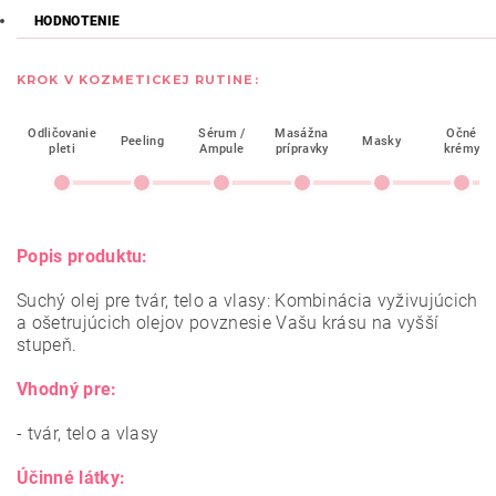
HODNOTENIE
KROK V KOZMETICKEJ RUTINE:
Odličovanie
Sérum /
Masážna
Očné
Peeling
Masky
pleti
Ampule
prípravky
krémy
Popis produktu:
Suchý olej pre tvár, telo a vlasy: Kombinácia vyživujúcich
a ošetrujúcich olejov povznesie Vašu krásu na vyšší
stupeň.
Vhodný pre:
- tvár, telo a vlasy
Účinné látky: