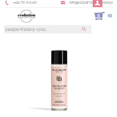
+420 731 514 401
INFO@KOZMETICKYOBCHOD.SK
0
€0