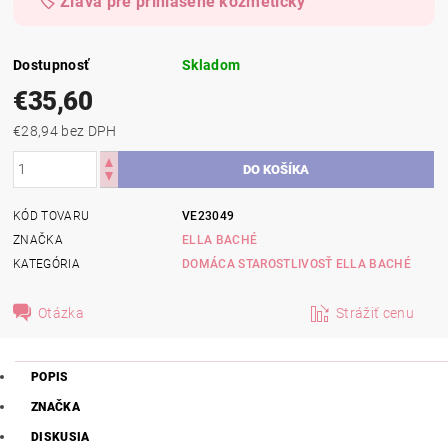
🏷️ Zľava pre prihlásené kozmetičky
Dostupnosť
Skladom
€35,60
€28,94 bez DPH
KÓD TOVARU
VE23049
ZNAČKA
ELLA BACHÉ
KATEGÓRIA
DOMÁCA STAROSTLIVOSŤ ELLA BACHÉ
Otázka
Strážiť cenu
POPIS
ZNAČKA
DISKUSIA