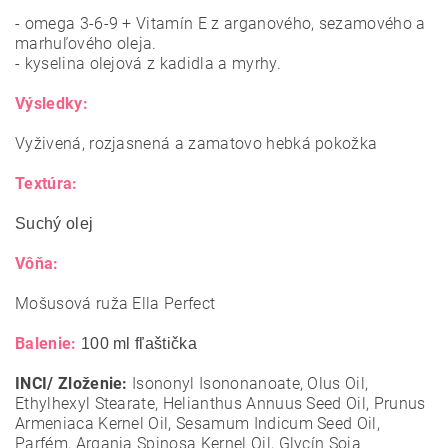
- omega 3-6-9 + Vitamín E z arganového, sezamového a
marhuľového oleja.
- kyselina olejová z kadidla a myrhy.
Výsledky:
Vyživená, rozjasnená a zamatovo hebká pokožka
Textúra:
Suchý olej
Vôňa:
Mošusová ruža Ella Perfect
Balenie:
100 ml fľaštička
INCI/ Zloženie:
Isononyl Isononanoate, Olus Oil,
Ethylhexyl Stearate, Helianthus Annuus Seed Oil, Prunus
Armeniaca Kernel Oil, Sesamum Indicum Seed Oil,
Parfém, Argania Spinosa Kernel Oil, Glycín Soja