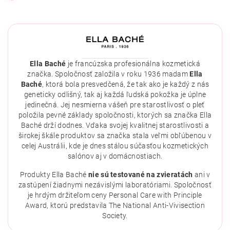
Ella Baché
je francúzska profesionálna kozmetická
značka. Spoločnosť založila v roku 1936 madam
Ella
Baché
, ktorá bola presvedčená, že tak ako je každý z nás
geneticky odlišný, tak aj každá ľudská pokožka je úplne
jedinečná. Jej nesmierna vášeň pre starostlivosť o pleť
položila pevné základy spoločnosti, ktorých sa značka Ella
Baché drží dodnes. Vďaka svojej kvalitnej starostlivosti a
širokej škále produktov sa značka stala veľmi obľúbenou v
celej Austrálii, kde je dnes stálou súčasťou kozmetických
salónov aj v domácnostiach.
Vložením hodnotenie súhlasíte s
podmienkami ochrany
osobných údajov
.
Produkty Ella Baché
nie sú testované na zvieratách
ani v
zastúpení žiadnymi nezávislými laboratóriami. Spoločnosť
je hrdým držiteľom ceny Personal Care with Principle
Award, ktorú predstavila The National Anti-Vivisection
Society.