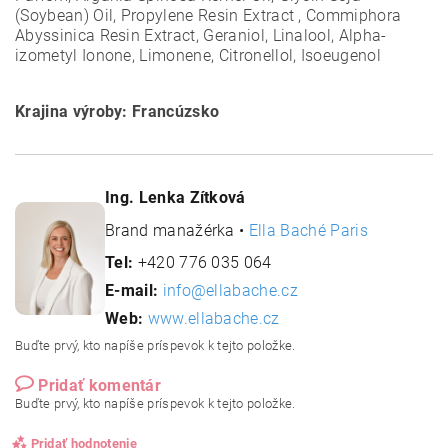
(Soybean) Oil, Propylene Resin Extract , Commiphora
Abyssinica Resin Extract, Geraniol, Linalool, Alpha-
izometyl Ionone, Limonene, Citronellol, Isoeugenol
Krajina výroby: Francúzsko
Ing. Lenka Zítková
Brand manažérka •
Ella Baché Paris
Tel:
+420 776 035 064
E-mail:
info@ellabache.cz
Web:
www.ellabache.cz
Buďte prvý, kto napíše príspevok k tejto položke.
Pridať komentár
Buďte prvý, kto napíše príspevok k tejto položke.
Pridať hodnotenie