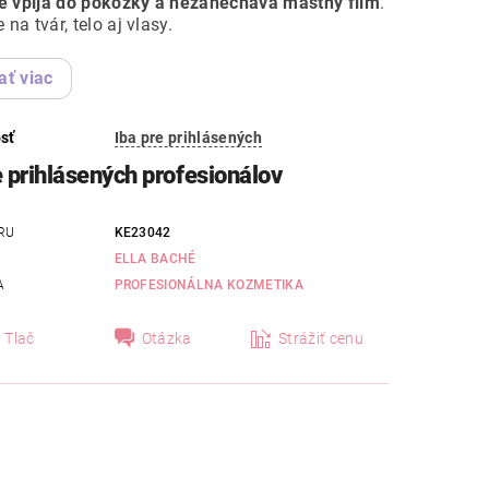
e vpíja do pokožky a nezanecháva mastný film
.
 na tvár, telo aj vlasy.
ať viac
sť
Iba pre prihlásených
e prihlásených profesionálov
RU
KE23042
ELLA BACHÉ
A
PROFESIONÁLNA KOZMETIKA
Tlač
Otázka
Strážiť cenu