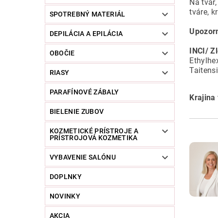
Na tvár
tváre, k
SPOTREBNÝ MATERIÁL
Upozor
DEPILÁCIA A EPILÁCIA
INCI/ Z
OBOČIE
Ethylhe
Taitens
RIASY
PARAFÍNOVÉ ZÁBALY
Krajina
BIELENIE ZUBOV
KOZMETICKÉ PRÍSTROJE A
PRÍSTROJOVÁ KOZMETIKA
VYBAVENIE SALÓNU
DOPLNKY
NOVINKY
AKCIA