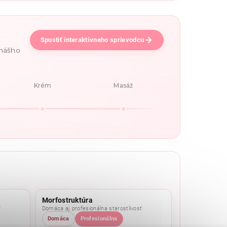
Spustiť interaktívneho sprievodcu
 nášho
Krém
Masáž
Morfostruktúra
ť
Domáca aj profesionálna starostlivosť
Domáca
Profesionálna