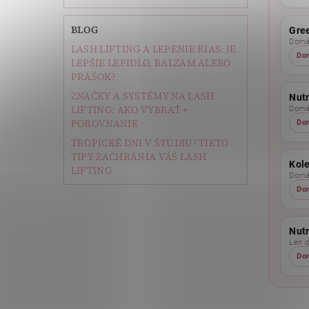
BLOG
Gree
Domác
LASH LIFTING A LEPENIE RIAS: JE
Do
LEPŠIE LEPIDLO, BALZAM ALEBO
PRÁŠOK?
ZNAČKY A SYSTÉMY NA LASH
Nutr
LIFTING: AKO VYBRAŤ +
Domác
POROVNANIE
Do
TROPICKÉ DNI V ŠTÚDIU? TIETO
TIPY ZACHRÁNIA VÁŠ LASH
Kol
LIFTING
Domác
Do
Nut
Len 
Do