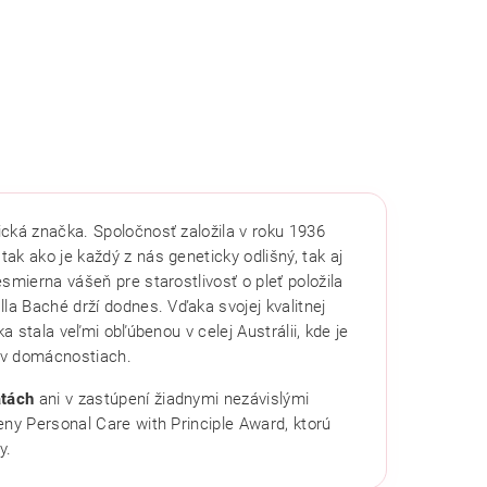
cká značka. Spoločnosť založila v roku 1936
tak ako je každý z nás geneticky odlišný, tak aj
smierna vášeň pre starostlivosť o pleť položila
la Baché drží dodnes. Vďaka svojej kvalitnej
a stala veľmi obľúbenou v celej Austrálii, kde je
 v domácnostiach.
atách
ani v zastúpení žiadnymi nezávislými
eny Personal Care with Principle Award, ktorú
y.