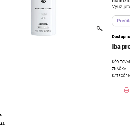
okamžit
Využijete
Prečít
Dostupno
Iba pr
KÓD TOVA
ZNAČKA
KATEGÓRI
A
SIA