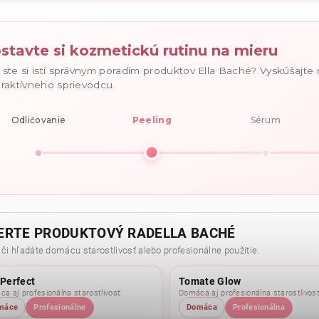
stavte si kozmetickú rutinu na mieru
 ste si istí správnym poradím produktov Ella Baché? Vyskúšajte
eraktívneho sprievodcu.
Odličovanie
Peeling
Sérum
ERTE PRODUKTOVÝ RADELLA BACHÉ
 či hľadáte domácu starostlivosť alebo profesionálne použitie.
 Perfect
Tomate Glow
a aj profesionálna starostlivosť
Domáca aj profesionálna starostlivos
máce
Profesionálne
Domáca
Profesionálna