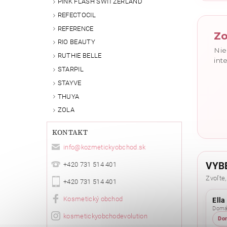
PINK FLASH SWITZERLAND
REFECTOCIL
REFERENCE
Zo
RIO BEAUTY
Nie
RUTHIE BELLE
int
STARPIL
STAYVE
THUYA
ZOLA
KONTAKT
info
@
kozmetickyobchod.sk
VYB
+420 731 514 401
Zvoľte,
+420 731 514 401
Kosmetický obchod
Ella
Domác
kosmetickyobchodevolution
Do