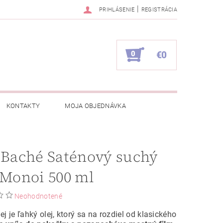
|
PRIHLÁSENIE
REGISTRÁCIA
0
€0
KONTAKTY
MOJA OBJEDNÁVKA
 Baché Saténový suchý
 Monoi 500 ml
Neohodnotené
ej je ľahký olej, ktorý sa na rozdiel od klasického