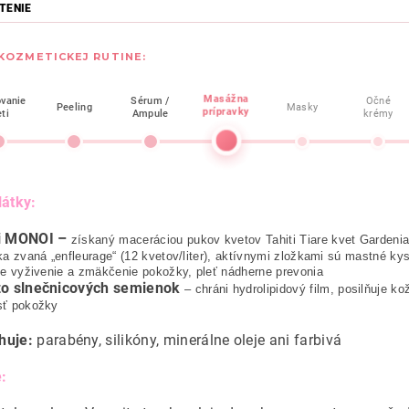
TENIE
 KOZMETICKEJ RUTINE:
Masážna
ovanie
Sérum /
Očné
Peeling
Masky
prípravky
eti
Ampule
krémy
látky:
i MONOI –
získaný maceráciou pukov kvetov Tahiti Tiare kvet Gardenia
ka zvaná „enfleurage“ (12 kvetov/liter), aktívnymi zložkami sú mastné kysel
je vyživenie a zmäkčenie pokožky, pleť nádherne prevonia
zo slnečnicových semienok
– chráni hydrolipidový film, posilňuje ko
sť pokožky
huje:
parabény,
silikóny,
minerálne oleje ani
farbivá
: