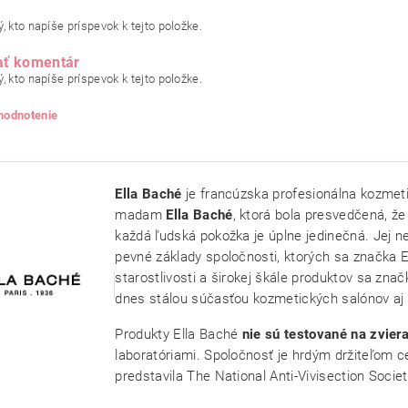
, kto napíše príspevok k tejto položke.
ať komentár
, kto napíše príspevok k tejto položke.
 hodnotenie
Ella Baché
je francúzska profesionálna kozmeti
madam
Ella Baché
, ktorá bola presvedčená, že 
každá ľudská pokožka je úplne jedinečná. Jej ne
pevné základy spoločnosti, ktorých sa značka El
starostlivosti a širokej škále produktov sa značk
dnes stálou súčasťou kozmetických salónov aj
Produkty Ella Baché
nie sú testované na zvier
ním hodnotenie súhlasíte s
podmienkami ochrany osobných údajov
.
laboratóriami. Spoločnosť je hrdým držiteľom c
predstavila The National Anti-Vivisection Societ