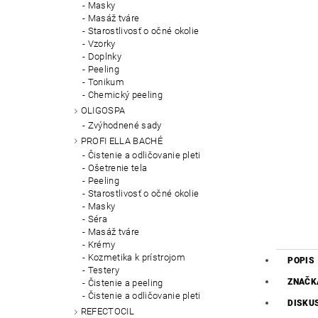
Masky
Masáž tváre
Starostlivosť o očné okolie
Vzorky
Doplnky
Peeling
Tonikum
Chemický peeling
OLIGOSPA
Zvýhodnené sady
PROFI ELLA BACHÉ
Čistenie a odličovanie pleti
Ošetrenie tela
Peeling
Starostlivosť o očné okolie
Masky
Séra
Masáž tváre
Krémy
Kozmetika k prístrojom
POPIS
Testery
ZNAČK
Čistenie a peeling
Čistenie a odličovanie pleti
DISKU
REFECTOCIL