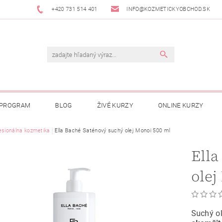
+420 731 514 401
INFO@KOZMETICKYOBCHOD.SK
 PROGRAM
BLOG
ŽIVÉ KURZY
ONLINE KURZY
esionálna kozmetika
Ella Baché Saténový suchý olej Monoi 500 ml
Ella
olej
Suchý ol