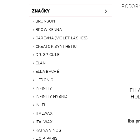
PODOB
ZNAČKY
BRONSUN
BROW XENNA
CAREVNA (VIOLET LASHES)
CREATOR SYNTHETIC
DR. SPICULE
ÉLAN
ELLA BACHÉ
HEDONIC
INFINITY
ELL
HO
INFINITY HYBRID
INLEI
ITALWAX
Iba p
ITALWAX
KATYA VINOG
L.C.P. PARIS