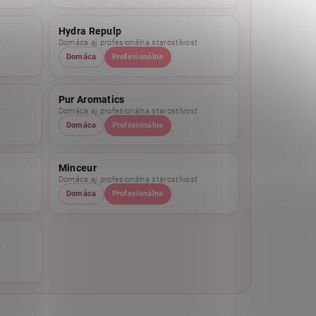
Hydra Repulp
ť
Domáca aj profesionálna starostlivosť
Domáca
Profesionálna
Pur Aromatics
ť
Domáca aj profesionálna starostlivosť
Domáca
Profesionálna
Minceur
ť
Domáca aj profesionálna starostlivosť
Domáca
Profesionálna
ť