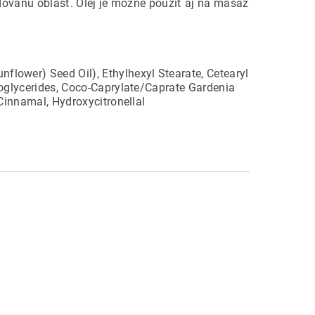
adovanú oblasť. Olej je možné použiť aj na masáž
flower) Seed Oil), Ethylhexyl Stearate, Cetearyl
coglycerides, Coco-Caprylate/Caprate Gardenia
 Cinnamal, Hydroxycitronellal