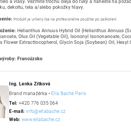
, telo a vlasy. Vezmite trochu oleja do ruky a naneste na pož
rku, dekoltu, tela a/alebo pokožky hlavy.
nenie:
Produkt je určený iba na profesionálne použitie po zaškolení.
loženie:
Helianthus Annuus Hybrid Oil (Helianthus Annuus (Sun
xanoate, Olus Oil (Vegetable Oil), Isononyl Isononanoate, Co
is Flower Extracttocopherol, Glycín Soja (Soybean) Oil, Hexyl
 výroby: Francúzsko
Ing. Lenka Zítková
Brand manažérka •
Ella Baché Paris
Tel:
+420 776 035 064
E-mail:
info@ellabache.cz
Web:
www.ellabache.cz