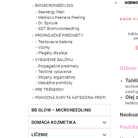
HODNO
BIOMICRONEEDLING
Seanergy Peel
Medisco Peelieve Peeling
KROK V
Dr. Spicule
SQT Biomicroneedling
Odlič
PROPAGAČNÉ PREDMETY
pl
Testovacie balenia
Vzorky
Plagáty, displeje
VYBAVENIE SALÓNU
Propagačné predmety
Účinné 
Textilné vybavenie
Stojany, organizátory
Tahit
Masážne pomôcky
techni
PRE TRÉNEROV
zaisťu
Olej 
POMOCNÁ SKRYTÁ KATEGÓRIA PROFI
hebko
BB GLOW – MICRONEEDLING
Neobsa
DOMÁCA KOZMETIKA
Použitie
LÍČENIE