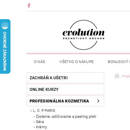
O NÁS
VŠETKO O NÁKUPE
BONUSOVÝ
Prof
ZACHRÁŇ A UŠETRI
ONLINE KURZY
PROFESIONÁLNA KOZMETIKA
L. C. P PARIS
Čistenie, odličovanie a peeling pleti
Séra
Krémy