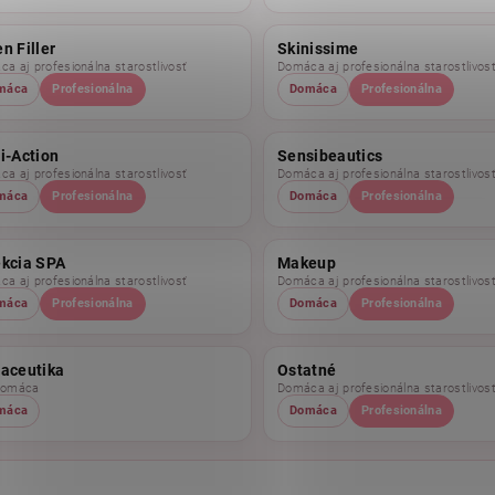
n Filler
Skinissime
a aj profesionálna starostlivosť
Domáca aj profesionálna starostlivos
máca
Profesionálna
Domáca
Profesionálna
i-Action
Sensibeautics
a aj profesionálna starostlivosť
Domáca aj profesionálna starostlivos
máca
Profesionálna
Domáca
Profesionálna
ekcia SPA
Makeup
a aj profesionálna starostlivosť
Domáca aj profesionálna starostlivos
máca
Profesionálna
Domáca
Profesionálna
raceutika
Ostatné
domáca
Domáca aj profesionálna starostlivos
máca
Domáca
Profesionálna