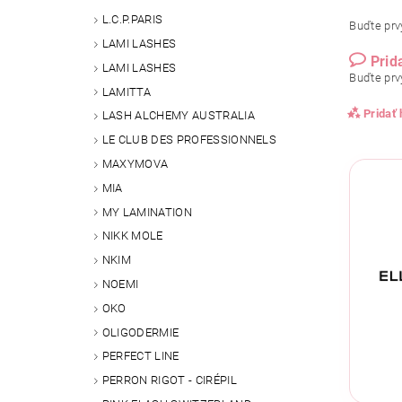
L.C.P.PARIS
Buďte prvý
LAMI LASHES
Prid
LAMI LASHES
Buďte prvý
LAMITTA
Pridať
LASH ALCHEMY AUSTRALIA
LE CLUB DES PROFESSIONNELS
MAXYMOVA
MIA
MY LAMINATION
NIKK MOLE
NKIM
NOEMI
OKO
OLIGODERMIE
Vlože
PERFECT LINE
PERRON RIGOT - CIRÉPIL