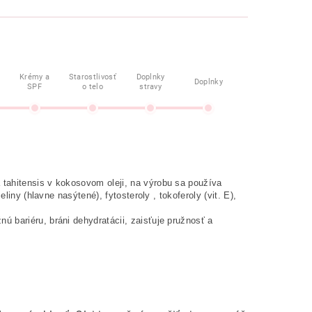
Krémy a
Starostlivosť
Doplnky
Doplnky
SPF
o telo
stravy
 tahitensis v kokosovom oleji, na výrobu sa používa
iny (hlavne nasýtené), fytosteroly , tokoferoly (vit. E),
žnú bariéru, bráni dehydratácii, zaisťuje pružnosť a