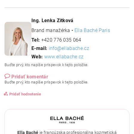
Ing. Lenka Zítková
Brand manažérka •
Ella Baché Paris
Tel:
+420 776 035 064
E-mail:
info@ellabache.cz
Web:
www.ellabache.cz
Buďte prvý, kto napíše príspevok k tejto položke.
Pridať komentár
Buďte prvý, kto napíše príspevok k tejto položke.
Pridať hodnotenie
Ella Baché
je francúzska profesionálna kozmetická