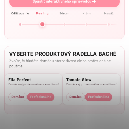
Spustiť interaktívneho sprievodcu
Odličovanie
Peeling
Sérum
Krém
Masáž
VYBERTE PRODUKTOVÝ RADELLA BACHÉ
Zvoľte, či hľadáte domácu starostlivosť alebo profesionálne
použitie.
Ella Perfect
Tomate Glow
Mo
Domáca aj profesionálna starostlivosť
Domáca aj profesionálna starostlivosť
Dom
Domáce
Profesionálne
Domáca
Profesionálna