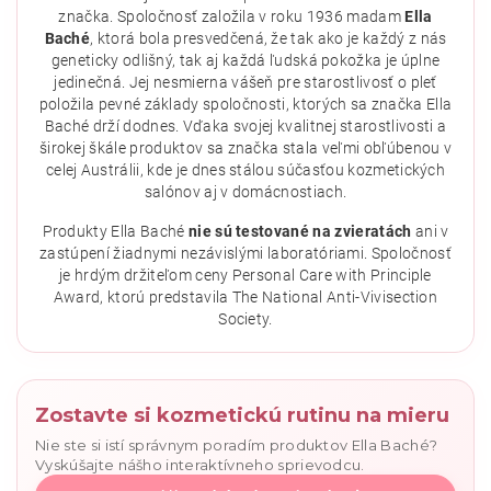
značka. Spoločnosť založila v roku 1936 madam
Ella
Baché
, ktorá bola presvedčená, že tak ako je každý z nás
geneticky odlišný, tak aj každá ľudská pokožka je úplne
jedinečná. Jej nesmierna vášeň pre starostlivosť o pleť
položila pevné základy spoločnosti, ktorých sa značka Ella
Baché drží dodnes. Vďaka svojej kvalitnej starostlivosti a
širokej škále produktov sa značka stala veľmi obľúbenou v
celej Austrálii, kde je dnes stálou súčasťou kozmetických
salónov aj v domácnostiach.
Vložením hodnotenie súhlasíte s
podmienkami ochrany
osobných údajov
.
Produkty Ella Baché
nie sú testované na zvieratách
ani v
zastúpení žiadnymi nezávislými laboratóriami. Spoločnosť
je hrdým držiteľom ceny Personal Care with Principle
Award, ktorú predstavila The National Anti-Vivisection
Society.
Zostavte si kozmetickú rutinu na mieru
Nie ste si istí správnym poradím produktov Ella Baché?
Vyskúšajte nášho interaktívneho sprievodcu.