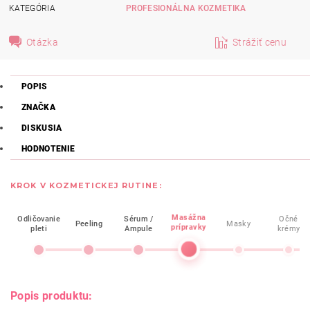
KATEGÓRIA
PROFESIONÁLNA KOZMETIKA
Otázka
Strážiť cenu
POPIS
ZNAČKA
DISKUSIA
HODNOTENIE
KROK V KOZMETICKEJ RUTINE:
Masážna
Odličovanie
Sérum /
Očné
Peeling
Masky
prípravky
pleti
Ampule
krémy
Popis produktu: