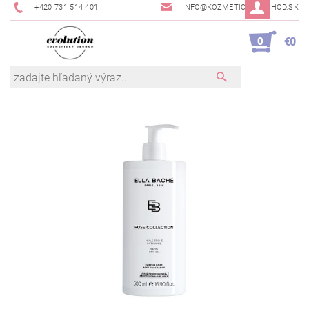
+420 731 514 401
INFO@KOZMETICKYOBCHOD.SK
0
€0