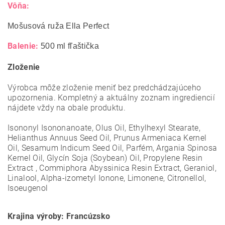
Vôňa:
Mošusová ruža Ella Perfect
Balenie:
500 ml fľaštička
Zloženie
Výrobca môže zloženie meniť bez predchádzajúceho
upozornenia. Kompletný a aktuálny zoznam ingrediencií
nájdete vždy na obale produktu.
Isononyl Isononanoate, Olus Oil, Ethylhexyl Stearate,
Helianthus Annuus Seed Oil, Prunus Armeniaca Kernel
Oil, Sesamum Indicum Seed Oil, Parfém, Argania Spinosa
Kernel Oil, Glycín Soja (Soybean) Oil, Propylene Resin
Extract , Commiphora Abyssinica Resin Extract, Geraniol,
Linalool, Alpha-izometyl Ionone, Limonene, Citronellol,
Isoeugenol
Krajina výroby: Francúzsko