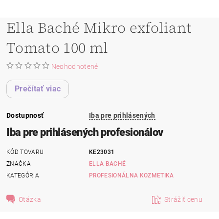
Ella Baché Mikro exfoliant
Tomato 100 ml
Neohodnotené
Prečítať viac
Dostupnosť
Iba pre prihlásených
Iba pre prihlásených profesionálov
KÓD TOVARU
KE23031
ZNAČKA
ELLA BACHÉ
KATEGÓRIA
PROFESIONÁLNA KOZMETIKA
Otázka
Strážiť cenu