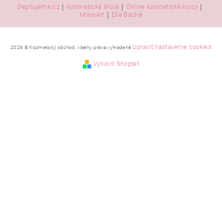
|
|
|
Depilujeme.cz
Kosmetická škola
Online kosmetické kurzy
|
MikroArt
Ella Baché
Upraviť nastavenie cookies
2026 © Kozmetický obchod, všetky práva vyhradené
Vytvoril Shoptet