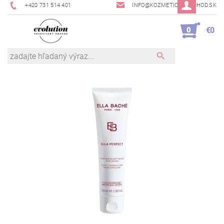
+420 731 514 401
INFO@KOZMETICKYOBCHOD.SK
0
€0