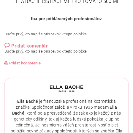
ELLA BACHÉ ČISTIACE MLIEKO TOMATO 500 ML
Iba pre prihlásených profesionálov
Buďte prvý, kto napíše príspevok k tejto položke.
Pridať komentár
Buďte prvý, kto napíše príspevok k tejto položke.
Pridať hodnotenie
Ella Baché
je francúzska profesionálna kozmetická
značka. Spoločnosť založila v roku 1936 madam
Ella
Baché
, ktorá bola presvedčená, že tak ako je každý z nás
geneticky odlišný, tak aj každá ľudská pokožka je úplne
jedinečná. Jej nesmierna vášeň pre starostlivosť o pleť
položila pevné základy spoločnosti, ktorých sa značka Ella