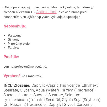
Olej z paradajkových semienok: Mastné kyseliny, fytosteroly,
Antioxidant
lycopen a Vitamín E -
, pleť ochraňuje pred
pôsobením vonkajších vplyvov, vyživuje a upokojuje.
Neobsahuje:
Parabény
Silikóny
Minerálne oleje
Farbivá
Použitie:
Len na profesionálne použitie.
Vyrobené
vo Francúzsku
INCI/ Zloženie:
Caprylic/Capric Triglyceride, Ethylhexyl
Stearate, Glycerín, Aqua (Water), Parfém (Fragrance),
Sucrose Laurate, Sucrose Stearate, Solanum
Lycopersicum (Tomato) Seed Oil, Glycín Soja (Soybean)
Oil, Papain 2-Hexanediol, Caprylyl Glycol, Carbomer,