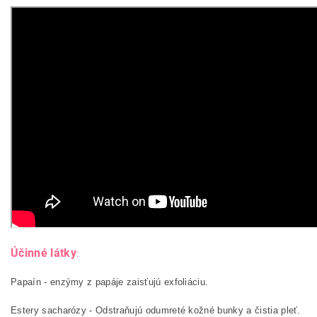
Účinné látky
:
Papaín - enzýmy z papáje zaisťujú exfoliáciu.
Estery sacharózy - Odstraňujú odumreté kožné bunky a čistia pleť.