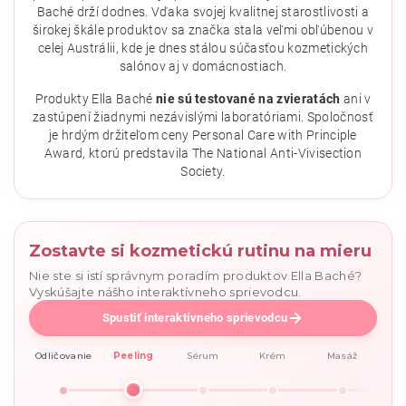
Baché drží dodnes. Vďaka svojej kvalitnej starostlivosti a
širokej škále produktov sa značka stala veľmi obľúbenou v
celej Austrálii, kde je dnes stálou súčasťou kozmetických
salónov aj v domácnostiach.
Vložením hodnotenie súhlasíte s
podmienkami ochrany
osobných údajov
.
Produkty Ella Baché
nie sú testované na zvieratách
ani v
zastúpení žiadnymi nezávislými laboratóriami. Spoločnosť
je hrdým držiteľom ceny Personal Care with Principle
Award, ktorú predstavila The National Anti-Vivisection
Society.
Zostavte si kozmetickú rutinu na mieru
Nie ste si istí správnym poradím produktov Ella Baché?
Vyskúšajte nášho interaktívneho sprievodcu.
Spustiť interaktívneho sprievodcu
Odličovanie
Peeling
Sérum
Krém
Masáž