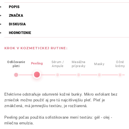
POPIS
ZNAČKA
DISKUSIA
HODNOTENIE
KROK V KOZMETICKEJ RUTINE:
Odličovanie
Sérum /
Masážna
Očné
Peeling
Masky
pleti
Ampule
prípravky
krémy
Efektívne odstraňuje odumreté kožné bunky. Mikro exfoliant bez
zrniečok možno použiť aj pre tú najcitlivejšiu pleť. Pleť je
zmäkčená, má jemnejšiu textúru, je rozžiarená.
Peeling počas použitia sofistikovane mení textúru: gél - olej -
mliečna emulzia.