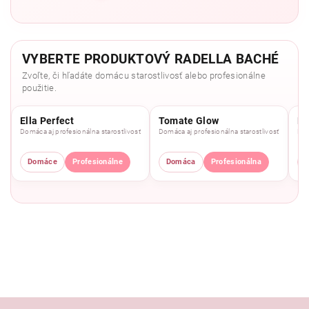
VYBERTE PRODUKTOVÝ RADELLA BACHÉ
Zvoľte, či hľadáte domácu starostlivosť alebo profesionálne
použitie.
Ella Perfect
Tomate Glow
Mo
Domáca aj profesionálna starostlivosť
Domáca aj profesionálna starostlivosť
Dom
Domáce
Profesionálne
Domáca
Profesionálna