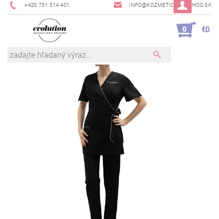
+420 731 514 401
INFO@KOZMETICKYOBCHOD.SK
0
€0