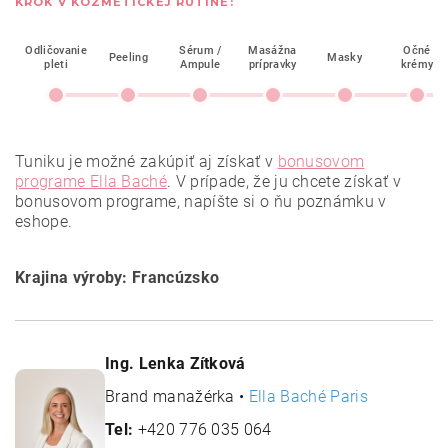
KROK V KOZMETICKEJ RUTINE:
Odličovanie
Sérum /
Masážna
Očné
Peeling
Masky
pleti
Ampule
prípravky
krémy
Tuniku je možné zakúpiť aj získať v
bonusovom
programe Ella Baché
. V prípade, že ju chcete získať v
bonusovom programe, napíšte si o ňu poznámku v
eshope.
Krajina výroby: Francúzsko
Ing. Lenka Zítková
Brand manažérka •
Ella Baché Paris
Tel:
+420 776 035 064