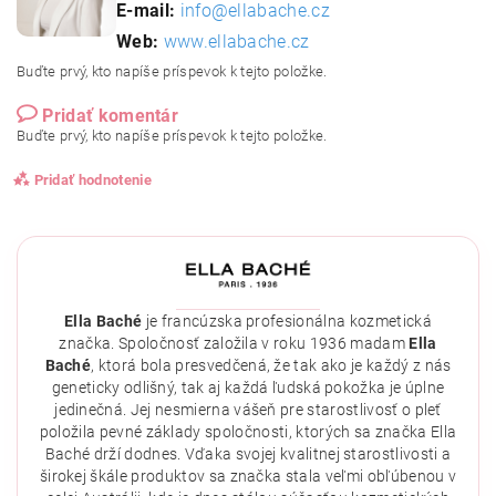
E-mail:
info@ellabache.cz
Web:
www.ellabache.cz
Buďte prvý, kto napíše príspevok k tejto položke.
Pridať komentár
Buďte prvý, kto napíše príspevok k tejto položke.
Pridať hodnotenie
Ella Baché
je francúzska profesionálna kozmetická
značka. Spoločnosť založila v roku 1936 madam
Ella
Baché
, ktorá bola presvedčená, že tak ako je každý z nás
geneticky odlišný, tak aj každá ľudská pokožka je úplne
jedinečná. Jej nesmierna vášeň pre starostlivosť o pleť
položila pevné základy spoločnosti, ktorých sa značka Ella
Baché drží dodnes. Vďaka svojej kvalitnej starostlivosti a
širokej škále produktov sa značka stala veľmi obľúbenou v