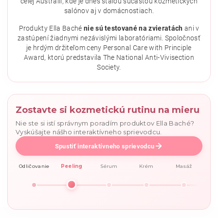
celej Austrálii, kde je dnes stálou súčasťou kozmetických
salónov aj v domácnostiach.
Vložením hodnotenie súhlasíte s
podmienkami ochrany
osobných údajov
.
Produkty Ella Baché
nie sú testované na zvieratách
ani v
zastúpení žiadnymi nezávislými laboratóriami. Spoločnosť
je hrdým držiteľom ceny Personal Care with Principle
Award, ktorú predstavila The National Anti-Vivisection
Society.
Zostavte si kozmetickú rutinu na mieru
Nie ste si istí správnym poradím produktov Ella Baché?
Vyskúšajte nášho interaktívneho sprievodcu.
Spustiť interaktívneho sprievodcu
Odličovanie
Peeling
Sérum
Krém
Masáž