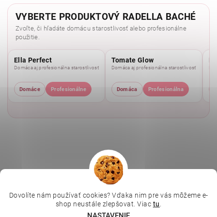
VYBERTE PRODUKTOVÝ RADELLA BACHÉ
Zvoľte, či hľadáte domácu starostlivosť alebo profesionálne
použitie.
Ella Perfect
Tomate Glow
Mo
Domáca aj profesionálna starostlivosť
Domáca aj profesionálna starostlivosť
Dom
Domáce
Profesionálne
Domáca
Profesionálna
Dovolíte nám používať cookies? Vďaka nim pre vás môžeme e-
|
|
|
Depilujeme.cz
Kosmetická škola
Online kosmetické kurzy
shop neustále zlepšovat. Viac
tu
.
|
MikroArt
Ella Baché
NASTAVENIE