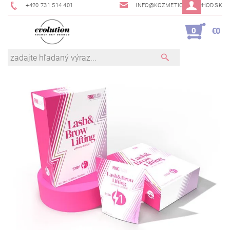
+420 731 514 401
INFO@KOZMETICKYOBCHOD.SK
0
€0