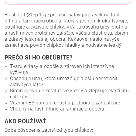
Flash Lift (Step 1) je profesionálny prípravok na lash
lifting a lamináciu obočia, ktorý v jednom kroku tvaruje,
posilňuje a vyživuje chĺpky. Vďaka obsahu urey, biotínu
a rastlinných proteínov zaisťuje väčšiu elasticitu, objem
a zdravý lesk rias aj obočia. Kakaové maslo navyše
zanecháva povrch chĺpkov hladký a hodvábne lesklý.
PREČO SI HO OBĽÚBITE?
Tvaruje riasy a obočie a zároveň ich intenzívne
vyživuje
Obsahuje ureu, ktorá umožňuje hlbšiu penetráciu
aktívnych látok
Biotín spevňuje keratínové väzby a zlepšuje elasticitu
chĺpkov
Vitamín B3 stimuluje rast a podporuje zahustenie
Vhodný na lash lifting aj lamináciu obočia
AKO POUŽÍVAŤ
Doba pôsobenia závisí od typu chĺpkov: