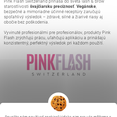
Pink Flash Switzerland prináša do sveta lash & brow
starostlivosti
švajčiarsku precíznosť
.
Vegánske
,
bezpečné a mimoriadne účinné receptúry zaručujú
spoľahlivý výsledok – zdravé, silné a žiarivé riasy aj
obočie bez poškodenia.
Vyvinuté profesionálmi pre profesionálov, produkty Pink
Flash zrýchľujú prácu, uľahčujú aplikáciu a prinášajú
konzistentný, perfektný výsledok pri každom použití.
Vložením hodnotenie súhlasíte s
podmienkami ochrany
osobných údajov
.