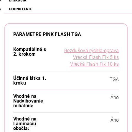
DISKUSIA
HODNOTENIE
PARAMETRE PINK FLASH TGA
Kompatibilné s
Bezdušová rýchla oprava
2. krokom
Vrecká Flash Fix 5 ks
Vrecká Flash Fix 10 ks
Účinná látka 1.
TGA
kroku
Vhodné na
Áno
Nadvihovanie
mihalníc:
Vhodné na
Áno
Lamináciu
obočia: