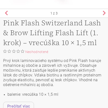
1
z 3
Pink Flash Switzerland Lash
& Brow Lifting Flash Lift (1.
krok) – vrecúška 10 × 1,5 ml
Neohodnotené
Prvý krok laminovacieho systému od Pink Flash tvaruje
mihalnice aj obočie a zároveň ich vyživuje. Obsahuje
močovinu, ktorá zaisťuje lepšie prenikanie aktívnych
látok do chĺpkov. Vďaka biotínu a rastlinným proteínom
zvyšuje elasticitu, pevnosť aj lesk chĺpkov. Vhodné na
ošetrenie mihalníc aj obočia.
balenie: vrecúška 10 × 1,5 ml
Prečítať viac