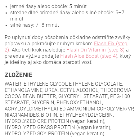
jemné riasy alebo obočie: 5 minút
stredne dlhé prírodné riasy alebo silné obočie: 5–7
minút
silné riasy: 7–8 minút
Po uplynutí doby pôsobenia dôkladne odstráňte zvyšky
prípravku a pokračujte druhým krokom
Flash Fix (step
2)
. Ako tretí krok nasleduje
Flash On Vitamin (step 3)
a
pre extra výživu pridajte
Flash Aloe Boost (step 4)
, ktorý
je ideálny aj ako domáca starostlivosť.
ZLOŽENIE
WATER, ETHYLENE GLYCOL ETHYLENE GLYCOLATE,
ETHANOLAMINE, UREA, CETYL ALCOHOL, THEOBROMA
COCOA BEAN BUTTER, GLYCERYL STEARATE, PEG-100
STEARATE, GLYCERIN, PHENOXYETHANOL,
ACRYLOYLDIMETHYLATED AMMONIUM COPOLYMER/VP,
NIACINAMIDES, BIOTIN, ETHYLHEXYLGLYCERIN,
HYDROLYZED ORE PROTEIN (vegan keratin),
HYDROLYZED GRASS PROTEIN (vegan keratin),
HYDROLYZED SOY PROTEIN (vegan keratin)